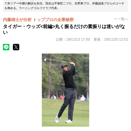
て米ツアー中継の解説を担当。現在は平塚哲二プロ、矢野東プロ、伊藤誠道プロらのコーチ
を務める。ラーニングゴルフクラブ代表。
> 一覧へ
内藤雄士が分析 トッププロの企業秘密
タイガー・ウッズ<前編>丸く振るだけの素振りは迷いがな
い
公開：
19/11/13 17:00
更新：
19/11/20 12:52