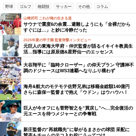
野球
ゴルフ
格闘技
サッカー
その他
コラム
山﨑武司 これが俺の生きる道
サウナで震度6の余震…避難しようにも「全裸だから
すぐには…」と妙に冷静だった
2026年夏の甲子園 監督突撃インタビュー
元巨人の東海大甲府・仲沢監督が語るイキイキ教員生
活…指導には原辰徳&星野仙一のエッセンス
大谷翔平に「臨時クローザー」の仰天プラン 守護神不
調のドジャースはWS3連覇へなりふり構わず
海舟&航大のモテモテ佐野兄弟は移籍金総額140億円
さらに森保一監督まで抱え「ウドン」はウハウハ！
巨人が今オフにも菅野智之を“買戻し”へ…完全復活の
元エースを待つメジャーとの争奪戦
新庄監督の“再就職先”に挙がるまさかの球団 采配に
賛否もチームのテコ入れ役にうってつけ