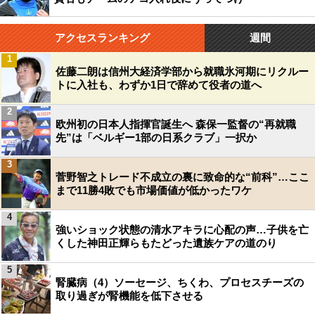
アクセスランキング
週間
1
佐藤二朗は信州大経済学部から就職氷河期にリクルー
トに入社も、わずか1日で辞めて役者の道へ
2
欧州初の日本人指揮官誕生へ 森保一監督の“再就職
先”は「ベルギー1部の日系クラブ」一択か
3
菅野智之トレード不成立の裏に致命的な“前科”…ここ
まで11勝4敗でも市場価値が低かったワケ
4
強いショック状態の清水アキラに心配の声…子供を亡
くした神田正輝らもたどった遺族ケアの道のり
5
腎臓病（4）ソーセージ、ちくわ、プロセスチーズの
取り過ぎが腎機能を低下させる