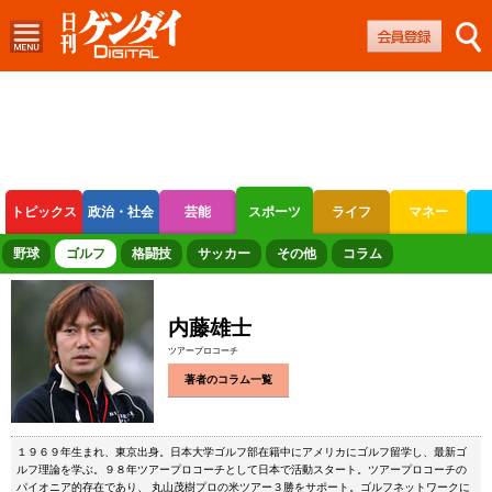
トピックス
政治・社会
芸能
スポーツ
ライフ
マネー
ボートレース
競輪
オートレース
野球
ゴルフ
格闘技
サッカー
その他
コラム
内藤雄士
ツアープロコーチ
著者のコラム一覧
１９６９年生まれ、東京出身。日本大学ゴルフ部在籍中にアメリカにゴルフ留学し、最新ゴ
ルフ理論を学ぶ。９８年ツアープロコーチとして日本で活動スタート。ツアープロコーチの
パイオニア的存在であり、 丸山茂樹プロの米ツアー３勝をサポート。ゴルフネットワークに