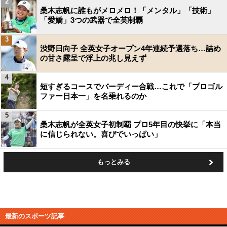
2
桑木志帆に誰もがメロメロ！「メンタル」「技術」
「愛嬌」3つの武器で全英制覇
3
渋野日向子 全英女子オープン4年連続予選落ち…詰め
の甘さ露呈で浮上の兆し見えず
4
短すぎるコースでバーディー合戦…これで「プロゴル
ファー日本一」を名乗れるのか
5
桑木志帆が全英女子初制覇 プロ5年目の快挙に「本当
に信じられない。喜びでいっぱい」
もっとみる
最新のスポーツ記事