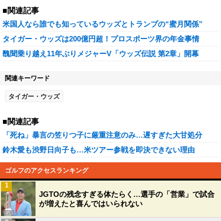
■関連記事
米国人なら誰でも知っているウッズとトランプの“蜜月関係”
タイガー・ウッズは200億円超！プロスポーツ界の年金事情
醜聞乗り越え11年ぶりメジャーV「ウッズ伝説 第2章」開幕
関連キーワード
タイガー・ウッズ
■関連記事
「死ね」暴言の笠りつ子に厳重注意のみ…遅すぎた大甘処分
鈴木愛も渋野日向子も…米ツアー参戦を即決できない理由
ゴルフのアクセスランキング
1
JGTOの残念すぎる体たらく…選手の「営業」で試合
が増えたと喜んではいられない