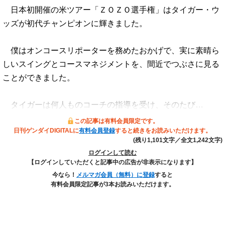
日本初開催の米ツアー「ＺＯＺＯ選手権」はタイガー・ウ
ッズが初代チャンピオンに輝きました。
僕はオンコースリポーターを務めたおかげで、実に素晴ら
しいスイングとコースマネジメントを、間近でつぶさに見る
ことができました。
タイガーは何人ものコーチの指導を受け、そのたび…
この記事は有料会員限定です。
日刊ゲンダイDIGITALに
有料会員登録
すると続きをお読みいただけます。
(残り1,101文字／全文1,242文字)
ログインして読む
【ログインしていただくと記事中の広告が非表示になります】
今なら！
メルマガ会員（無料）に登録
すると
有料会員限定記事が3本お読みいただけます。