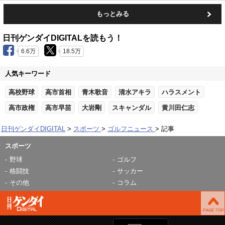
もっとみる
日刊ゲンダイDIGITALを読もう！
6.6万
18.5万
人気キーワード
高校野球
高市首相
青木歌音
清水アキラ
ハラスメント
高市政権
高市早苗
大岩剛
スキャンダル
黄川田仁志
日刊ゲンダイDIGITAL
スポーツ
ゴルフニュース
記事
スポーツ
野球
ゴルフ
格闘技
サッカー
その他
コラム