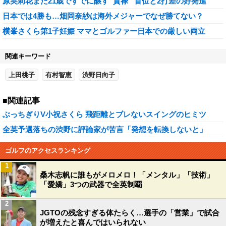
原英莉花まだ21歳ですでに醸す“貫禄” 首位と2打差の好発進
日本では4勝も…畑岡奈紗は海外メジャーでなぜ勝てない？
横峯さくら第1子妊娠 ママとゴルファー日本での厳しい両立
関連キーワード
上田桃子
有村智恵
渋野日向子
■関連記事
ぶっちぎりV小祝さくら 飛距離とブレないスイングのヒミツ
全英予選落ちの渋野に評論家が苦言「発想を転換しないと」
ゴルフのアクセスランキング
1
桑木志帆に誰もがメロメロ！「メンタル」「技術」
「愛嬌」3つの武器で全英制覇
2
JGTOの残念すぎる体たらく…選手の「営業」で試合
が増えたと喜んではいられない