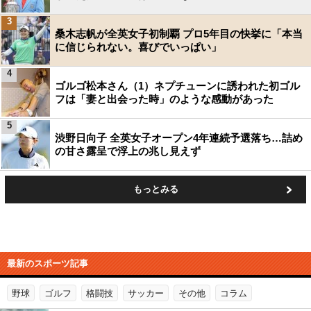
3
桑木志帆が全英女子初制覇 プロ5年目の快挙に「本当
に信じられない。喜びでいっぱい」
4
ゴルゴ松本さん（1）ネプチューンに誘われた初ゴル
フは「妻と出会った時」のような感動があった
5
渋野日向子 全英女子オープン4年連続予選落ち…詰め
の甘さ露呈で浮上の兆し見えず
もっとみる
最新のスポーツ記事
野球
ゴルフ
格闘技
サッカー
その他
コラム