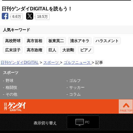
日刊ゲンダイDIGITALを読もう！
6.6万
18.5万
人気キーワード
高校野球
高市首相
板東英二
清水アキラ
ハラスメント
広末涼子
高市政権
巨人
大岩剛
ピアノ
日刊ゲンダイDIGITAL
スポーツ
ゴルフニュース
記事
スポーツ
野球
ゴルフ
格闘技
サッカー
その他
コラム
表示切り替え