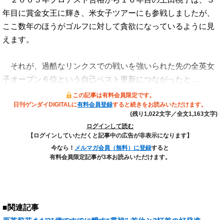
年目に賞金女王に輝き、米女子ツアーにも参戦しましたが、
ここ数年のほうがゴルフに対して貪欲になっているように見
えます。
それが、過酷なリンクスでの戦いを強いられた先の全英女
子オープン６位という自己ベスト更新につながったと…
この記事は有料会員限定です。
日刊ゲンダイDIGITALに
有料会員登録
すると続きをお読みいただけます。
(残り1,022文字／全文1,163文字)
ログインして読む
【ログインしていただくと記事中の広告が非表示になります】
今なら！
メルマガ会員（無料）に登録
すると
有料会員限定記事が3本お読みいただけます。
■関連記事