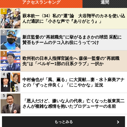
アクセスランキング
週間
1
萩本欽一〈34〉私の“運”論 大谷翔平のカネを使い込
んだ通訳に「小さな声で『ありがとう』」
2
新庄監督の“再就職先”に挙がるまさかの球団 采配に
賛否もチームのテコ入れ役にうってつけ
3
欧州初の日本人指揮官誕生へ 森保一監督の“再就職
先”は「ベルギー1部の日系クラブ」一択か
4
中村倫也が「風、薫る」に大貢献…妻・水卜麻美アナ
との「ずっと仲良く」「にこやかな」近況
5
「恩人だけど、嫌いな人の代表」亡くなった板東英二
さんが複雑な感情を抱いたプロデューサーの名前
もっとみる