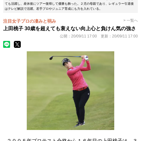
ても活躍し、産休後にツアー復帰して優勝も飾った。２児の母親であり、レギュラー引退後
はテレビ解説で活躍。若手プロやジュニア育成にも力を入れている。
> 一覧へ
注目女子プロの凄みと弱み
上田桃子 30歳を超えても衰えない向上心と負けん気の強さ
公開：
20/09/11 17:00
更新：
20/09/11 17:00
２００５年プロテスト合格から１６年目の上田桃子は、３