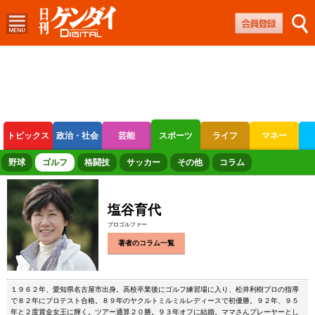
トピックス
政治・社会
芸能
スポーツ
ライフ
マネー
ボートレース
競輪
オートレース
野球
ゴルフ
格闘技
サッカー
その他
コラム
塩谷育代
プロゴルファー
著者のコラム一覧
１９６２年、愛知県名古屋市出身。高校卒業後にゴルフ練習場に入り、松井利樹プロの指導
で８２年にプロテスト合格。８９年のヤクルトミルミルレディースで初優勝。９２年、９５
年と２度賞金女王に輝く。ツアー通算２０勝。９３年オフに結婚。ママさんプレーヤーとし