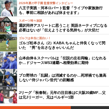
2026年夏の甲子園 監督突撃インタビュー
八王子実践・河本ロバート監督「ライブや家族旅行
も、事前に相談があれば休ませます」
スポーツ時々放談
通訳同伴アスリートに思うこと 英語ネーティブになる
必要はないが「伝えようとする気持ち」が大切だ
ゴルフは本当に面白い！
ゴルゴ松本さん（2）KABA.ちゃんと仲良くなって閃
いた “男”を出さなきゃいいんだ
山本由伸＆スクーバルは「伝説の左右両輪」になれる
か…ドジャースWS3連覇へ相乗効果に期待
プロ野球の「乱闘」は消滅するのか…死球禍でも激高
しない“侍ジャパン世代”の距離感
Jリーグ「秋春制」元年の注目株はC大阪20歳MF…父
は元Jリーガー、兄はベルギー1部