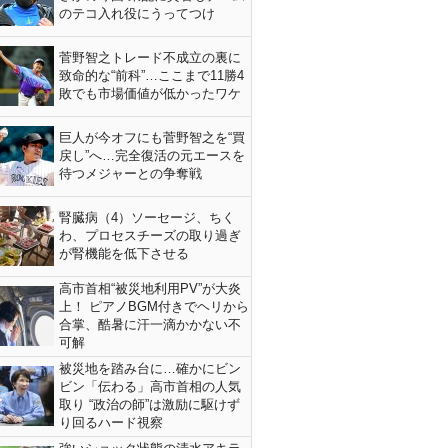
のテコ入れ役にうってつけ
菅野智之トレード不成立の裏に
致命的な“前科”…ここまで11勝4
敗でも市場価値が低かったワケ
巨人が今オフにも菅野智之を“買
戻し”へ…完全復活の元エースを
待つメジャーとの争奪戦
腎臓病（4）ソーセージ、ちく
わ、プロセスチーズの取り過ぎ
が腎機能を低下させる
高市首相“被災地利用PV”が大炎
上！ ピアノBGM付きでヘリから
合掌、酷暑に汗一滴かかない不
可解
被災地を踏み台に…確かにビン
ビン「伝わる」高市首相の人気
取り “政治の師”は激励に駆けず
り回るハード視察