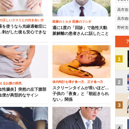
高市首
高市政
の正しいクスリとの付き合い方
医療のミカタ 医療のフシギ
薬を使うなら光線過敏症に
野村克
週に1度の「回診」で急性大動
…剥がした後も安心できな
脈解離の患者さんに話したこと
1
2
体内時計を壊す食べ方、正す食べ方
えるお腹の病気
スクリーンタイムが長いほど…
血性腸炎】突然の左下腹部
子供の「夜食」と「朝起きられ
血便が典型的なサイン
ない」関係
3
4