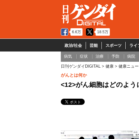
6.6万
18.5万
政治/社会
芸能
スポーツ
ライ
病気
症状
治療
予防
病院
日刊ゲンダイDIGITAL
健康
健康ニュー
がんとは何か
<12>がん細胞はどのよ