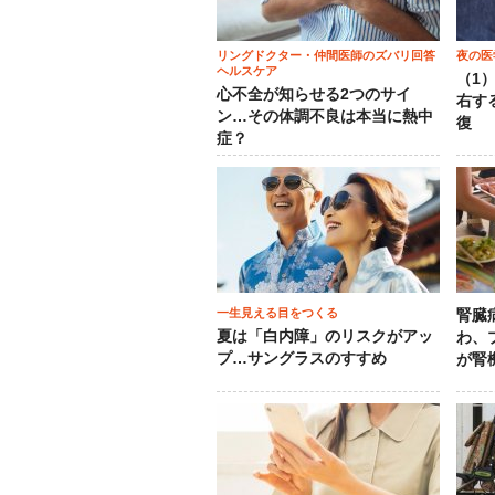
リングドクター・仲間医師のズバリ回答
夜の医
ヘルスケア
（1
心不全が知らせる2つのサイ
右す
ン…その体調不良は本当に熱中
復
症？
一生見える目をつくる
腎臓
夏は「白内障」のリスクがアッ
わ、
プ…サングラスのすすめ
が腎