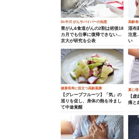
Dr.中川 がんサバイバーの知恵
高齢者
胃がん&食道がんの2割は術後18
湿布
カ月でも仕事に復帰できない…
注意
京大が研究を公表
い
健康長寿に役立つ高齢薬膳
夏に増
【グレープフルーツ】「気」の
【虚
巡りを促し、身体の熱を冷まし
痛と
て中途覚醒