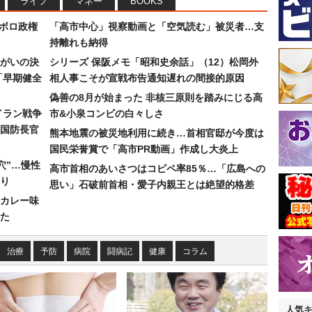
ライフ
マネー
BOOKS
なボロ政権
「高市中心」視察動画と「空気読む」被災者…支
持離れも納得
まがいの決
シリーズ 保阪メモ「昭和史余話」（12）松岡外
「早期健全
相人事こそが宣戦布告通知遅れの間接的原因
偽善の8月が始まった 非核三原則を踏みにじる高
イラン戦争
市&小泉コンビの白々しさ
国防長官
熊本地震の被災地利用に続き…首相官邸が今度は
国民栄誉賞で「高市PR動画」作成し大炎上
穴”…慢性
高市首相のあいさつはコピペ率85％…「広島への
り
思い」石破前首相・愛子内親王とは絶望的格差
カレー味
た
治療
予防
病院
闘病記
健康
コラム
人気