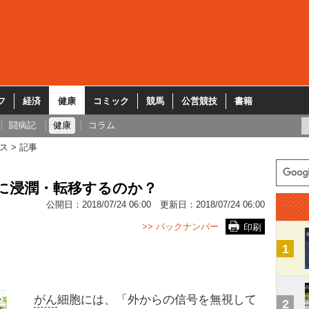
フ
経済
健康
コミック
競馬
公営競技
書籍
闘病記
健康
コラム
ス
記事
うに浸潤・転移するのか？
公開日：
2018/07/24 06:00
更新日：
2018/07/24 06:00
>> バックナンバー
印刷
1
がん
細胞には、「外からの信号を無視して
2