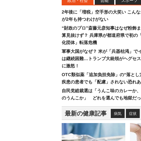
政治・社会
芸能
スポーツ
2年後に「増税」空手形の大笑い こん
が2年も持つわけがない
“財政のプロ”斎藤元彦知事はなぜ粉飾
算見抜けず？ 兵庫県が都道府県で初の
化団体」転落危機
軍事大国がなぜ？ 米が「兵器枯渇」で
は継続困難…トランプ大統領がヘグセス
に激怒！
OTC類似薬「追加負担免除」の“落とし
疾患の患者でも「配慮」されない恐れあ
自民党総裁選は「うんこ味のカレーか、
のうんこか」 どれを選んでも地獄だっ
最新の健康記事
病気
症状