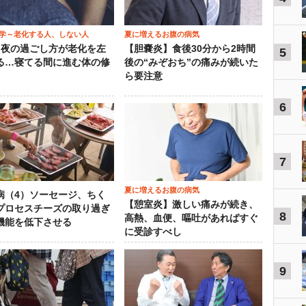
学～老化する人、しない人
夏に増えるお腹の病気
）夜の過ごし方が老化を左
【胆嚢炎】食後30分から2時間
5
る…寝てる間に進む体の修
後の“みぞおち”の痛みが続いた
ら要注意
6
7
夏に増えるお腹の病気
病（4）ソーセージ、ちく
【憩室炎】激しい痛みが続き、
プロセスチーズの取り過ぎ
8
高熱、血便、嘔吐があればすぐ
機能を低下させる
に受診すべし
9