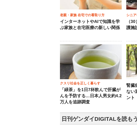
老親・家族 在宅での看取り方
シニア
インターネットやAIで知識を学
（3
ぶ家族と在宅医療の新しい関係
護施
クスリ社会を正しく暮らす
腎臓
「緑茶」を1日7杯飲んで肝臓が
ない
んを予防する…日本人男女約4.2
ント
万人を追跡調査
日刊ゲンダイDIGITALを読も