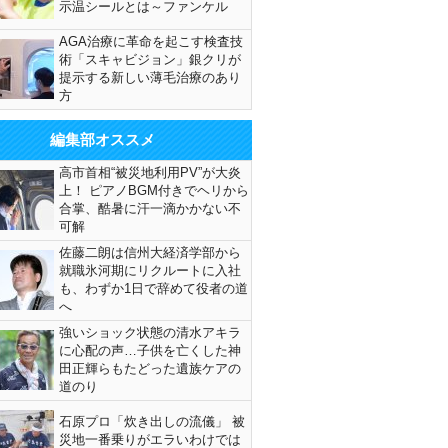
示温シールとは～ファンケル
AGA治療に革命を起こす検査技
術「スキャビジョン」銀クリが
提示する新しい薄毛治療のあり
方
編集部オススメ
高市首相“被災地利用PV”が大炎
上！ ピアノBGM付きでヘリから
合掌、酷暑に汗一滴かかない不
可解
佐藤二朗は信州大経済学部から
就職氷河期にリクルートに入社
も、わずか1日で辞めて役者の道
へ
強いショック状態の清水アキラ
に心配の声…子供を亡くした神
田正輝らもたどった遺族ケアの
道のり
石原プロ「炊き出しの流儀」 被
災地一番乗りがエラいわけでは