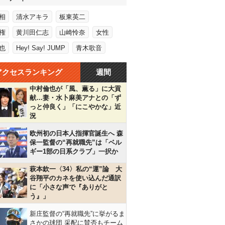
相
清水アキラ
板東英二
権
黄川田仁志
山崎怜奈
女性
也
Hey! Say! JUMP
青木歌音
アクセスランキング
週間
中村倫也が「風、薫る」に大貢
献…妻・水卜麻美アナとの「ず
っと仲良く」「にこやかな」近
況
欧州初の日本人指揮官誕生へ 森
保一監督の“再就職先”は「ベル
ギー1部の日系クラブ」一択か
萩本欽一〈34〉私の“運”論 大
谷翔平のカネを使い込んだ通訳
に「小さな声で『ありがと
う』」
新庄監督の“再就職先”に挙がるま
さかの球団 采配に賛否もチーム