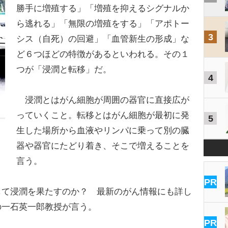
勝手に増殖する」「増殖を抑えるシグナルか
ら逃れる」「無限の増殖をする」「アポトー
3
シス（自死）の回避」「血管新生の形成」な
ど６つほどの特徴があるといわれる。その１
つが「浸潤と転移」だ。
4
浸潤とはがん細胞が周囲の器官に直接広が
っていくこと。転移とはがん細胞が最初に発
5
生した場所から血液やリンパに乗って別の臓
器や器官にたどり着き、そこで増えることを
言う。
PR
て浸潤を果たすのか？ 最新のがん情報にも詳し
の一石英一郎教授が言う。
PR