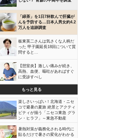
しない？ 青森の中高年を調査
「緑茶」を1日7杯飲んで肝臓が
んを予防する…日本人男女約4.2
万人を追跡調査
板東英二さんは気さくな人柄だ
った 甲子園延長18回について質
問すると…
【憩室炎】激しい痛みが続き、
高熱、血便、嘔吐があればすぐ
に受診すべし
もっと見る
楽しさいっぱい！北海道・ニセ
コで避暑の夏旅 絶景とアクティ
ビティが揃う「ニセコ東急 グラ
ン・ヒラフ」～東急不動産
暑熱対策が義務化される時代に
貼るだけで暑さの変化がわかる