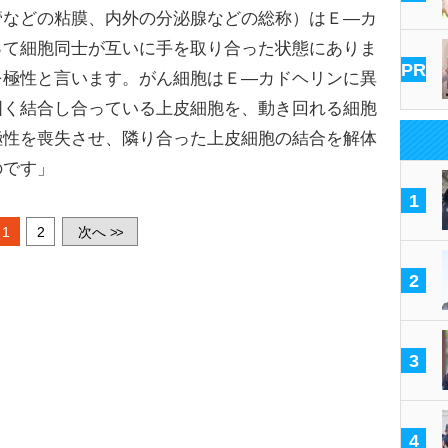
管などの粘膜、内外の分泌腺などの総称）はＥ―カ
って細胞同士が互いに手を取り合った状態にありま
PR
を極性と言います。がん細胞はＥ―カドヘリンに異
固く結合し合っている上皮細胞を、動き回れる細胞
極性を喪失させ、隣り合った上皮細胞の結合を解体
のです」
1
1
2
次へ
>>
2
3
4