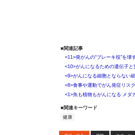
■関連記事
<11>発がんの“ブレーキ役”を
<10>がんになるための遺伝子
<9>がんになる細胞とならない
<8>食事や運動でがん発症リス
<1>魚も植物もがんになる メダ
■関連キーワード
健康