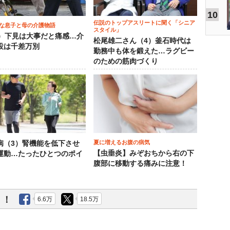
10
伝説のトップアスリートに聞く「シニア
な息子と母の介護物語
スタイル」
0）下見は大事だと痛感…介
松尾雄二さん（4）釜石時代は
設は千差万別
勤務中も体を鍛えた…ラグビー
のための筋肉づくり
夏に増えるお腹の病気
病（3）腎機能を低下させ
【虫垂炎】みぞおちから右の下
運動…たったひとつのポイ
腹部に移動する痛みに注意！
う！
6.6万
18.5万