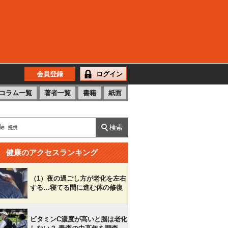
会員登録
ログイン
コラム一覧
著者一覧
書籍
紙面
健康のアクセスランキング
（1）夜の過ごし方が老化を左右
する…寝てる間に進む体の修復
ビタミンC濃度が高いと脳は老化