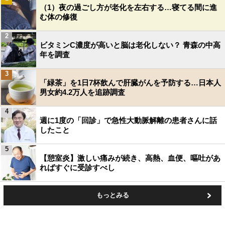
（1）夜の過ごし方が老化を左右する…寝てる間に進
む体の修復
2
ビタミンC濃度が高いと脳は老化しない？ 青森の中高
年を調査
3
「緑茶」を1日7杯飲んで肝臓がんを予防する…日本人
男女約4.2万人を追跡調査
4
週に1度の「回診」で急性大動脈解離の患者さんに話
したこと
5
【憩室炎】激しい痛みが続き、高熱、血便、嘔吐があ
ればすぐに受診すべし
もっとみる