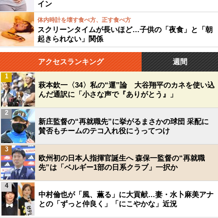
イン
体内時計を壊す食べ方、正す食べ方
スクリーンタイムが長いほど…子供の「夜食」と「朝
起きられない」関係
アクセスランキング
週間
1
萩本欽一〈34〉私の“運”論 大谷翔平のカネを使い込
んだ通訳に「小さな声で『ありがとう』」
2
新庄監督の“再就職先”に挙がるまさかの球団 采配に
賛否もチームのテコ入れ役にうってつけ
3
欧州初の日本人指揮官誕生へ 森保一監督の“再就職
先”は「ベルギー1部の日系クラブ」一択か
4
中村倫也が「風、薫る」に大貢献…妻・水卜麻美アナ
との「ずっと仲良く」「にこやかな」近況