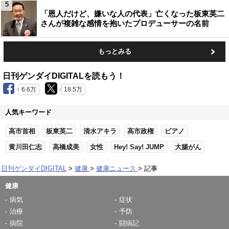
5
「恩人だけど、嫌いな人の代表」亡くなった板東英二
さんが複雑な感情を抱いたプロデューサーの名前
もっとみる
日刊ゲンダイDIGITALを読もう！
6.6万
18.5万
人気キーワード
高市首相
板東英二
清水アキラ
高市政権
ピアノ
黄川田仁志
高橋成美
女性
Hey! Say! JUMP
大腸がん
日刊ゲンダイDIGITAL
健康
健康ニュース
記事
健康
病気
症状
治療
予防
病院
闘病記