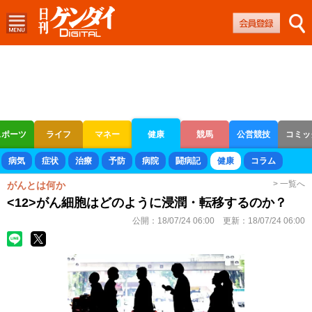
スポーツ
ライフ
マネー
健康
競馬
公営競技
コミッ
ボートレース
競輪
オートレース
病気
症状
治療
予防
病院
闘病記
健康
コラム
> 一覧へ
がんとは何か
<12>がん細胞はどのように浸潤・転移するのか？
公開：
18/07/24 06:00
更新：
18/07/24 06:00