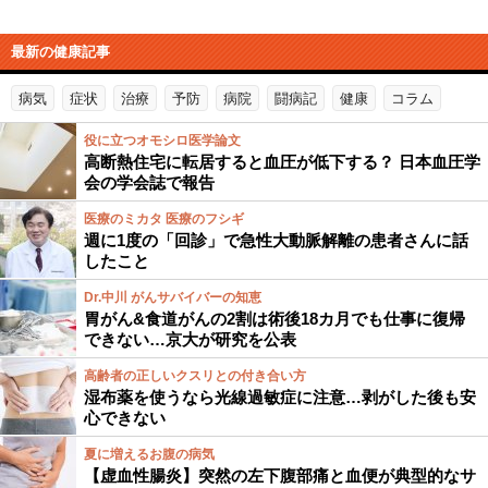
最新の健康記事
病気
症状
治療
予防
病院
闘病記
健康
コラム
役に立つオモシロ医学論文
高断熱住宅に転居すると血圧が低下する？ 日本血圧学
会の学会誌で報告
医療のミカタ 医療のフシギ
週に1度の「回診」で急性大動脈解離の患者さんに話
したこと
Dr.中川 がんサバイバーの知恵
胃がん&食道がんの2割は術後18カ月でも仕事に復帰
できない…京大が研究を公表
高齢者の正しいクスリとの付き合い方
湿布薬を使うなら光線過敏症に注意…剥がした後も安
心できない
夏に増えるお腹の病気
【虚血性腸炎】突然の左下腹部痛と血便が典型的なサ