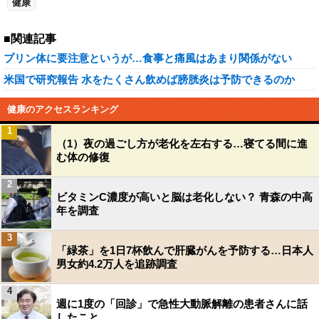
健康
■関連記事
プリン体に要注意というが…食事と痛風はあまり関係がない
米国で研究報告 水をたくさん飲めば膀胱炎は予防できるのか
健康のアクセスランキング
1
（1）夜の過ごし方が老化を左右する…寝てる間に進
む体の修復
2
ビタミンC濃度が高いと脳は老化しない？ 青森の中高
年を調査
3
「緑茶」を1日7杯飲んで肝臓がんを予防する…日本人
男女約4.2万人を追跡調査
4
週に1度の「回診」で急性大動脈解離の患者さんに話
したこと