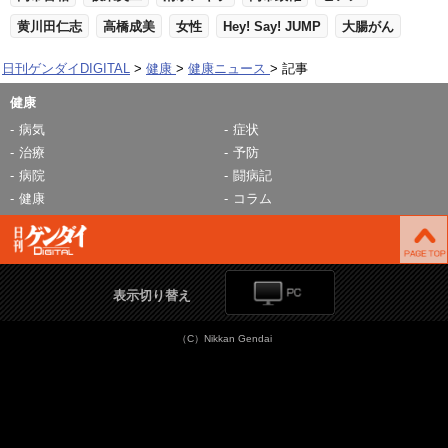
黄川田仁志
高橋成美
女性
Hey! Say! JUMP
大腸がん
日刊ゲンダイDIGITAL
健康
健康ニュース
記事
健康
病気
症状
治療
予防
病院
闘病記
健康
コラム
表示切り替え
（C）Nikkan Gendai