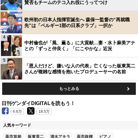
賛否もチームのテコ入れ役にうってつけ
3
欧州初の日本人指揮官誕生へ 森保一監督の“再就職
先”は「ベルギー1部の日系クラブ」一択か
4
中村倫也が「風、薫る」に大貢献…妻・水卜麻美アナ
との「ずっと仲良く」「にこやかな」近況
5
「恩人だけど、嫌いな人の代表」亡くなった板東英二
さんが複雑な感情を抱いたプロデューサーの名前
もっとみる
日刊ゲンダイDIGITALを読もう！
6.6万
18.5万
人気キーワード
高市首相
板東英二
清水アキラ
高市政権
ピアノ