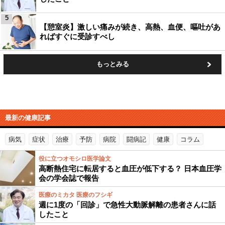
5
【憩室炎】激しい痛みが続き、高熱、血便、嘔吐があ
ればすぐに受診すべし
もっとみる
最新の健康記事
病気
症状
治療
予防
病院
闘病記
健康
コラム
役に立つオモシロ医学論文
高断熱住宅に転居すると血圧が低下する？ 日本血圧学
会の学会誌で報告
医療のミカタ 医療のフシギ
週に1度の「回診」で急性大動脈解離の患者さんに話
したこと