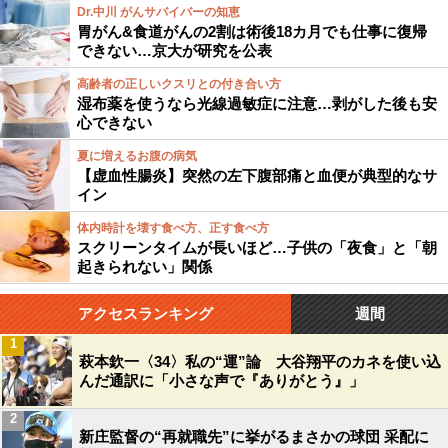
Dr.中川 がんサバイバーの知恵
胃がん&食道がんの2割は術後18カ月でも仕事に復帰
できない…京大が研究を公表
高齢者の正しいクスリとの付き合い方
湿布薬を使うなら光線過敏症に注意…剥がした後も安
心できない
夏に増えるお腹の病気
【虚血性腸炎】突然の左下腹部痛と血便が典型的なサ
イン
体内時計を壊す食べ方、正す食べ方
スクリーンタイムが長いほど…子供の「夜食」と「朝
起きられない」関係
アクセスランキング
週間
1
萩本欽一〈34〉私の“運”論 大谷翔平のカネを使い込
んだ通訳に「小さな声で『ありがとう』」
2
新庄監督の“再就職先”に挙がるまさかの球団 采配に