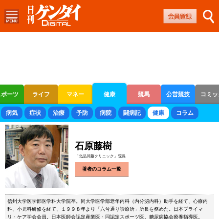
スポーツ
ライフ
マネー
健康
競馬
公営競技
コミッ
ボートレース
競輪
オートレース
病気
症状
治療
予防
病院
闘病記
健康
コラム
石原藤樹
「北品川藤クリニック」院長
著者のコラム一覧
信州大学医学部医学科大学院卒。同大学医学部老年内科（内分泌内科）助手を経て、心療内
科、小児科研修を経て、１９９８年より「六号通り診療所」所長を務めた。日本プライマ
リ・ケア学会会員。日本医師会認定産業医・同認定スポーツ医。糖尿病協会療養指導医。