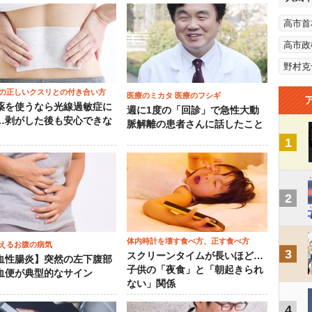
高市首
高市政
野村克
の正しいクスリとの付き合い方
医療のミカタ 医療のフシギ
薬を使うなら光線過敏症に
週に1度の「回診」で急性大動
…剥がした後も安心できな
脈解離の患者さんに話したこと
1
2
体内時計を壊す食べ方、正す食べ方
えるお腹の病気
3
スクリーンタイムが長いほど…
血性腸炎】突然の左下腹部
子供の「夜食」と「朝起きられ
血便が典型的なサイン
ない」関係
4