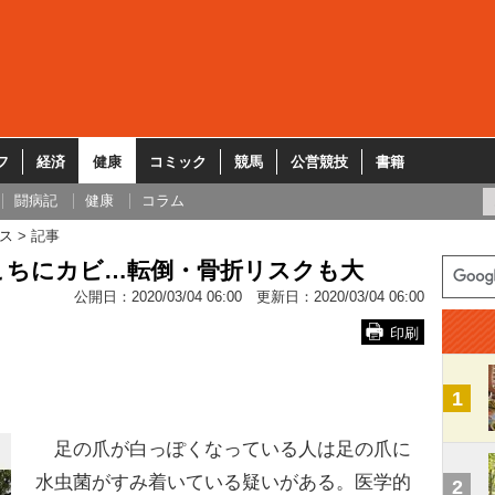
フ
経済
健康
コミック
競馬
公営競技
書籍
闘病記
健康
コラム
ス
記事
こちにカビ…転倒・骨折リスクも大
公開日：
2020/03/04 06:00
更新日：
2020/03/04 06:00
印刷
1
足の爪が白っぽくなっている人は足の爪に
水虫菌がすみ着いている疑いがある。医学的
2