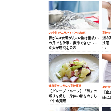
Dr.中川 がんサバイバーの知恵
高齢者
胃がん&食道がんの2割は術後18
湿布
カ月でも仕事に復帰できない…
注意
京大が研究を公表
い
健康長寿に役立つ高齢薬膳
夏に増
【グレープフルーツ】「気」の
【虚
巡りを促し、身体の熱を冷まし
痛と
て中途覚醒