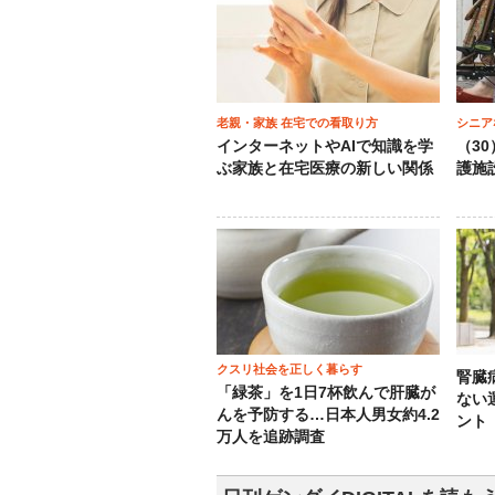
老親・家族 在宅での看取り方
シニア
インターネットやAIで知識を学
（3
ぶ家族と在宅医療の新しい関係
護施
クスリ社会を正しく暮らす
腎臓
「緑茶」を1日7杯飲んで肝臓が
ない
んを予防する…日本人男女約4.2
ント
万人を追跡調査