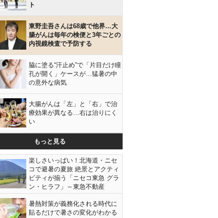
ト
東野圭吾さんは68歳で他界…大
腸がんは毎年の検便と3年ごとの
内視鏡検査で予防する
脇に塗る“汗止め”で「片目だけ瞳
孔が開く」ケースが…猛暑の中
の意外な病気
大腸がんは「左」と「右」で治
療効果が異なる…右は治りにく
い
もっと見る
楽しさいっぱい！北海道・ニセ
コで避暑の夏旅 絶景とアクティ
ビティが揃う「ニセコ東急 グラ
ン・ヒラフ」～東急不動産
暑熱対策が義務化される時代に
貼るだけで暑さの変化がわかる