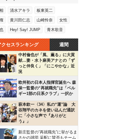
相
清水アキラ
板東英二
権
黄川田仁志
山崎怜奈
女性
也
Hey! Say! JUMP
青木歌音
アクセスランキング
週間
中村倫也が「風、薫る」に大貢
献…妻・水卜麻美アナとの「ず
っと仲良く」「にこやかな」近
況
欧州初の日本人指揮官誕生へ 森
保一監督の“再就職先”は「ベル
ギー1部の日系クラブ」一択か
萩本欽一〈34〉私の“運”論 大
谷翔平のカネを使い込んだ通訳
に「小さな声で『ありがと
う』」
新庄監督の“再就職先”に挙がるま
さかの球団 采配に賛否もチーム