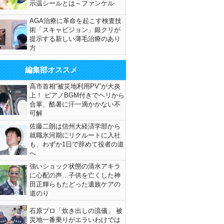
示温シールとは～ファンケル
AGA治療に革命を起こす検査技
術「スキャビジョン」銀クリが
提示する新しい薄毛治療のあり
方
編集部オススメ
高市首相“被災地利用PV”が大炎
上！ ピアノBGM付きでヘリから
合掌、酷暑に汗一滴かかない不
可解
佐藤二朗は信州大経済学部から
就職氷河期にリクルートに入社
も、わずか1日で辞めて役者の道
へ
強いショック状態の清水アキラ
に心配の声…子供を亡くした神
田正輝らもたどった遺族ケアの
道のり
石原プロ「炊き出しの流儀」 被
災地一番乗りがエラいわけでは