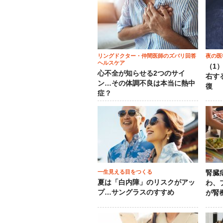
リングドクター・仲間医師のズバリ回答
夜の医
ヘルスケア
（1
心不全が知らせる2つのサイ
右す
ン…その体調不良は本当に熱中
復
症？
一生見える目をつくる
腎臓
夏は「白内障」のリスクがアッ
わ、
プ…サングラスのすすめ
が腎