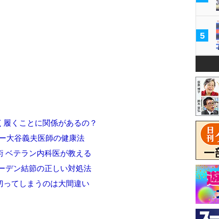
5
く履くことに関係があるの？
ター大谷義夫医師の健康法
術 ベテラン内科医が教える
バーデン結節の正しい対処法
切ってしまうのは大間違い