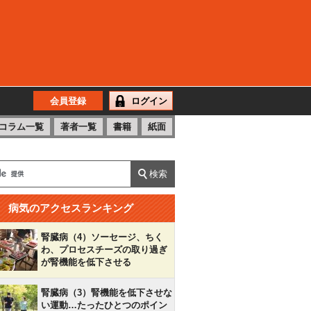
会員登録
ログイン
コラム一覧
著者一覧
書籍
紙面
病気のアクセスランキング
腎臓病（4）ソーセージ、ちく
わ、プロセスチーズの取り過ぎ
が腎機能を低下させる
腎臓病（3）腎機能を低下させな
い運動…たったひとつのポイン