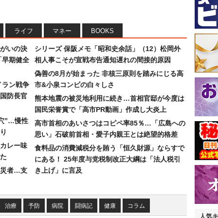
ライフ
マネー
BOOKS
まがいの決
シリーズ 保阪メモ「昭和史余話」（12）松岡外
「早期健全
相人事こそが宣戦布告通知遅れの間接的原因
偽善の8月が始まった 非核三原則を踏みにじる高
イラン戦争
市&小泉コンビの白々しさ
国防長官
熊本地震の被災地利用に続き…首相官邸が今度は
国民栄誉賞で「高市PR動画」作成し大炎上
穴”…慢性
高市首相のあいさつはコピペ率85％…「広島への
り
思い」石破前首相・愛子内親王とは絶望的格差
カレー味
食料品の消費減税分を賄う「恒久財源」ならすで
た
にある！ 25年度与党税制改正大綱は「法人税引
災者…支
き上げ」に言及
治療
予防
病院
闘病記
健康
コラム
人気