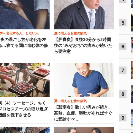
5
学～老化する人、しない人
夏に増えるお腹の病気
）夜の過ごし方が老化を左
【胆嚢炎】食後30分から2時間
る…寝てる間に進む体の修
後の“みぞおち”の痛みが続いた
6
ら要注意
7
8
夏に増えるお腹の病気
病（4）ソーセージ、ちく
【憩室炎】激しい痛みが続き、
プロセスチーズの取り過ぎ
高熱、血便、嘔吐があればすぐ
機能を低下させる
9
に受診すべし