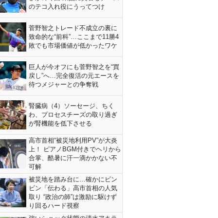
のテコ入れ役にうってつけ
菅野智之トレード不成立の裏に
致命的な“前科”…ここまで11勝4
敗でも市場価値が低かったワケ
巨人が今オフにも菅野智之を“買
戻し”へ…完全復活の元エースを
待つメジャーとの争奪戦
腎臓病（4）ソーセージ、ちく
わ、プロセスチーズの取り過ぎ
が腎機能を低下させる
高市首相“被災地利用PV”が大炎
上！ ピアノBGM付きでヘリから
合掌、酷暑に汗一滴かかない不
可解
被災地を踏み台に…確かにビン
ビン「伝わる」高市首相の人気
取り “政治の師”は激励に駆けず
り回るハード視察