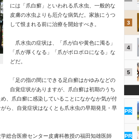
には「爪白癬」といわれる爪水虫、一般的な
皮膚の水虫よりも厄介な病気だ。家族にうつ
3
して恨まれる前に治療を開始すべき。
爪水虫の症状は、「爪が白や黄色に濁る」
4
「爪が厚くなる」「爪がボロボロになる」な
どだ。
5
「足の指の間にできる足白癬はかゆみなどの
自覚症状がありますが、爪白癬は初期のうち
ため、爪白癬に感染していることになかなか気が付
ながら、自覚症状はなくとも爪水虫の早期発見・早
PR
PR
学総合医療センター皮膚科教授の福田知雄医師