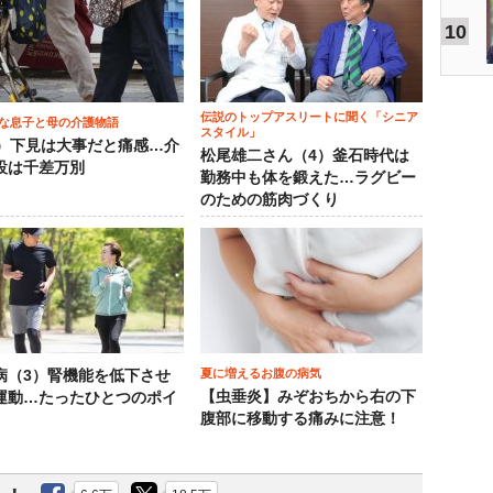
10
伝説のトップアスリートに聞く「シニア
な息子と母の介護物語
スタイル」
0）下見は大事だと痛感…介
松尾雄二さん（4）釜石時代は
設は千差万別
勤務中も体を鍛えた…ラグビー
のための筋肉づくり
夏に増えるお腹の病気
病（3）腎機能を低下させ
【虫垂炎】みぞおちから右の下
運動…たったひとつのポイ
腹部に移動する痛みに注意！