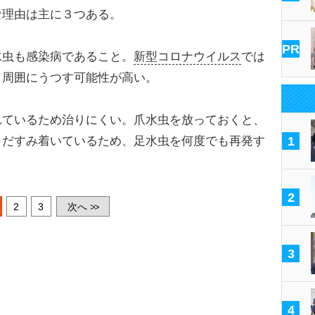
な理由は主に３つある。
PR
虫も感染病であること。
新型コロナウイルス
では
、周囲にうつす可能性が高い。
ているため治りにくい。爪水虫を放っておくと、
まだすみ着いているため、足水虫を何度でも再発す
1
2
2
3
次へ
>>
3
4