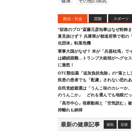
健康
その他の病気
政治・社会
芸能
スポーツ
“財政のプロ”斎藤元彦知事はなぜ粉飾
算見抜けず？ 兵庫県が都道府県で初の
化団体」転落危機
軍事大国がなぜ？ 米が「兵器枯渇」で
は継続困難…トランプ大統領がヘグセス
に激怒！
OTC類似薬「追加負担免除」の“落とし
疾患の患者でも「配慮」されない恐れあ
自民党総裁選は「うんこ味のカレーか、
のうんこか」 どれを選んでも地獄だっ
「高市中心」視察動画と「空気読む」被
持離れも納得
最新の健康記事
病気
症状