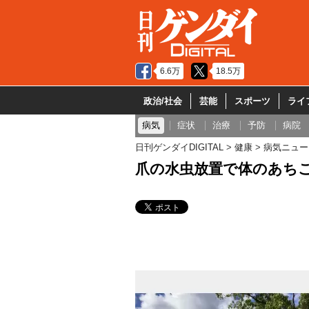
6.6万
18.5万
政治/社会
芸能
スポーツ
ライ
病気
症状
治療
予防
病院
日刊ゲンダイDIGITAL
健康
病気ニュー
爪の水虫放置で体のあち