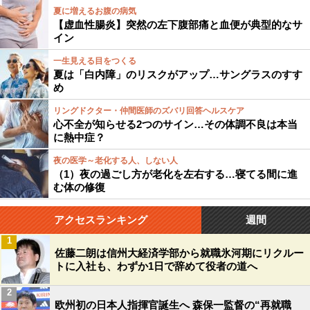
夏に増えるお腹の病気
【虚血性腸炎】突然の左下腹部痛と血便が典型的なサ
イン
一生見える目をつくる
夏は「白内障」のリスクがアップ…サングラスのすす
め
リングドクター・仲間医師のズバリ回答ヘルスケア
心不全が知らせる2つのサイン…その体調不良は本当
に熱中症？
夜の医学～老化する人、しない人
（1）夜の過ごし方が老化を左右する…寝てる間に進
む体の修復
アクセスランキング
週間
1
佐藤二朗は信州大経済学部から就職氷河期にリクルー
トに入社も、わずか1日で辞めて役者の道へ
2
欧州初の日本人指揮官誕生へ 森保一監督の“再就職