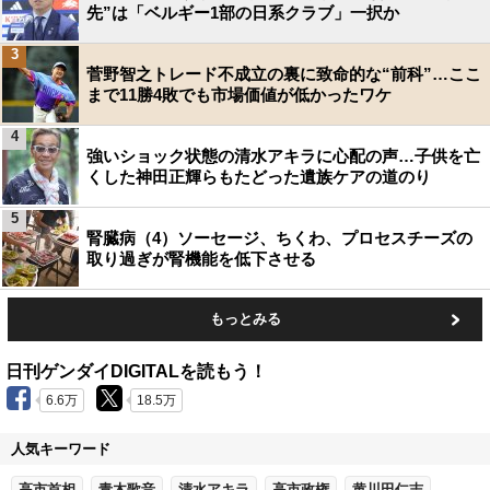
先”は「ベルギー1部の日系クラブ」一択か
3
菅野智之トレード不成立の裏に致命的な“前科”…ここ
まで11勝4敗でも市場価値が低かったワケ
4
強いショック状態の清水アキラに心配の声…子供を亡
くした神田正輝らもたどった遺族ケアの道のり
5
腎臓病（4）ソーセージ、ちくわ、プロセスチーズの
取り過ぎが腎機能を低下させる
もっとみる
日刊ゲンダイDIGITALを読もう！
6.6万
18.5万
人気キーワード
高市首相
青木歌音
清水アキラ
高市政権
黄川田仁志