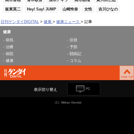
板東英二
Hey! Say! JUMP
山崎怜奈
女性
吉川ひなの
日刊ゲンダイDIGITAL
健康
健康ニュース
記事
健康
病気
症状
治療
予防
病院
闘病記
健康
コラム
表示切り替え
（C）Nikkan Gendai