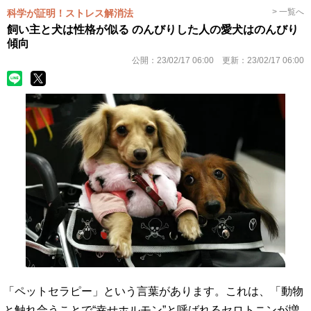
> 一覧へ
科学が証明！ストレス解消法
飼い主と犬は性格が似る のんびりした人の愛犬はのんびり
傾向
公開：
23/02/17 06:00
更新：
23/02/17 06:00
「ペットセラピー」という言葉があります。これは、「動物
と触れ合うことで“幸せホルモン”と呼ばれるセロトニンが増