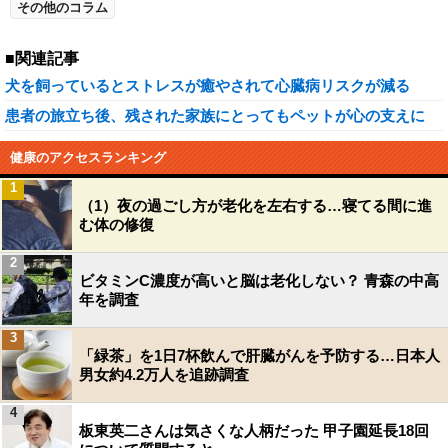
その他のコラム
■関連記事
犬を飼っているとストレスが癒やされて心臓病リスクが減る
患者の旅立ち後、残された家族にとってもペットが心の支えに
健康のアクセスランキング
1
（1）夜の過ごし方が老化を左右する…寝てる間に進
む体の修復
2
ビタミンC濃度が高いと脳は老化しない？ 青森の中高
年を調査
3
「緑茶」を1日7杯飲んで肝臓がんを予防する…日本人
男女約4.2万人を追跡調査
4
板東英二さんは気さくな人柄だった 甲子園延長18回