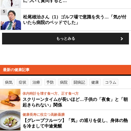
について質問すると…
5
松尾雄治さん（1）ゴルフ場で意識を失う…「気が付
いたら病院のベッドでした」
もっとみる
最新の健康記事
病気
症状
治療
予防
病院
闘病記
健康
コラム
体内時計を壊す食べ方、正す食べ方
スクリーンタイムが長いほど…子供の「夜食」と「朝
起きられない」関係
健康長寿に役立つ高齢薬膳
【グレープフルーツ】「気」の巡りを促し、身体の熱
を冷まして中途覚醒