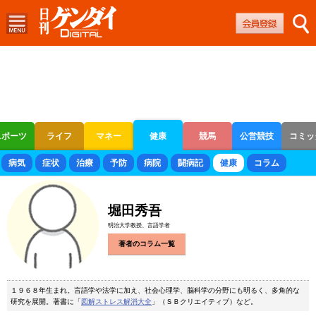
スポーツ
ライフ
マネー
健康
競馬
公営競技
コミッ
ボートレース
競輪
オートレース
病気
症状
治療
予防
病院
闘病記
健康
コラム
堀田秀吾
明治大学教授、言語学者
著者のコラム一覧
１９６８年生まれ。言語学や法学に加え、社会心理学、脳科学の分野にも明るく、多角的な
研究を展開。著書に「
図解ストレス解消大全
」（ＳＢクリエイティブ）など。