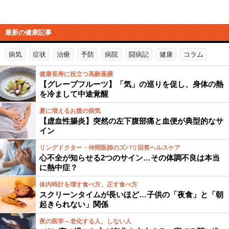
最新の健康記事
病気
症状
治療
予防
病院
闘病記
健康
コラム
健康長寿に役立つ高齢薬膳
【グレープフルーツ】「気」の巡りを促し、身体の熱
を冷まして中途覚醒
夏に増えるお腹の病気
【虚血性腸炎】突然の左下腹部痛と血便が典型的なサ
イン
リングドクター・仲間医師のズバリ回答ヘルスケア
心不全が知らせる2つのサイン…その体調不良は本当
に熱中症？
体内時計を壊す食べ方、正す食べ方
スクリーンタイムが長いほど…子供の「夜食」と「朝
起きられない」関係
夜の医学～老化する人、しない人