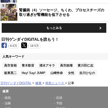
5
腎臓病（4）ソーセージ、ちくわ、プロセスチーズの
取り過ぎが腎機能を低下させる
もっとみる
日刊ゲンダイDIGITALを読もう！
6.6万
18.5万
人気キーワード
高市首相
青木歌音
清水アキラ
高市政権
黄川田仁志
板東英二
Hey! Say! JUMP
山崎怜奈
女性
吉川ひなの
日刊ゲンダイDIGITAL
健康
病気ニュース
記事
健康
病気
症状
治療
予防