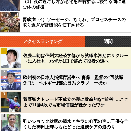
（1）夜の過ごし方が老化を左右する…寝てる間に進
む体の修復
腎臓病（4）ソーセージ、ちくわ、プロセスチーズの
取り過ぎが腎機能を低下させる
アクセスランキング
週間
1
佐藤二朗は信州大経済学部から就職氷河期にリクルー
トに入社も、わずか1日で辞めて役者の道へ
2
欧州初の日本人指揮官誕生へ 森保一監督の“再就職
先”は「ベルギー1部の日系クラブ」一択か
3
菅野智之トレード不成立の裏に致命的な“前科”…ここ
まで11勝4敗でも市場価値が低かったワケ
4
強いショック状態の清水アキラに心配の声…子供を亡
くした神田正輝らもたどった遺族ケアの道のり