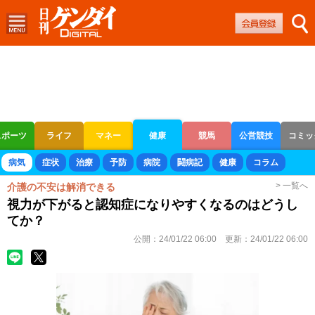
スポーツ
ライフ
マネー
健康
競馬
公営競技
コミッ
ボートレース
競輪
オートレース
病気
症状
治療
予防
病院
闘病記
健康
コラム
> 一覧へ
介護の不安は解消できる
視力が下がると認知症になりやすくなるのはどうし
てか？
公開：
24/01/22 06:00
更新：
24/01/22 06:00