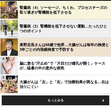
1
腎臓病（4）ソーセージ、ちくわ、プロセスチーズの
取り過ぎが腎機能を低下させる
2
腎臓病（3）腎機能を低下させない運動…たったひと
つのポイント
3
東野圭吾さんは68歳で他界…大腸がんは毎年の検便と
3年ごとの内視鏡検査で予防する
4
脇に塗る“汗止め”で「片目だけ瞳孔が開く」ケース
が…猛暑の中の意外な病気
5
大腸がんは「左」と「右」で治療効果が異なる…右は
治りにくい
もっとみる