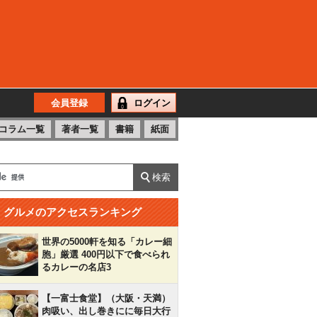
会員登録
ログイン
コラム一覧
著者一覧
書籍
紙面
グルメのアクセスランキング
世界の5000軒を知る「カレー細
胞」厳選 400円以下で食べられ
るカレーの名店3
【一富士食堂】（大阪・天満）
肉吸い、出し巻きにに毎日大行