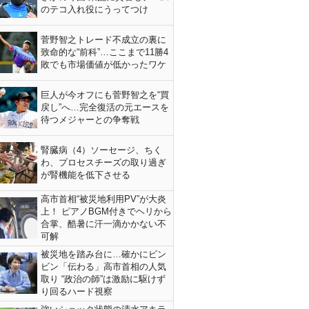
のテコ入れ役にうってつけ
菅野智之トレード不成立の裏に
致命的な“前科”…ここまで11勝4
敗でも市場価値が低かったワケ
巨人が今オフにも菅野智之を“買
戻し”へ…完全復活の元エースを
待つメジャーとの争奪戦
腎臓病（4）ソーセージ、ちく
わ、プロセスチーズの取り過ぎ
が腎機能を低下させる
高市首相“被災地利用PV”が大炎
上！ ピアノBGM付きでヘリから
合掌、酷暑に汗一滴かかない不
可解
被災地を踏み台に…確かにビン
ビン「伝わる」高市首相の人気
取り “政治の師”は激励に駆けず
り回るハード視察