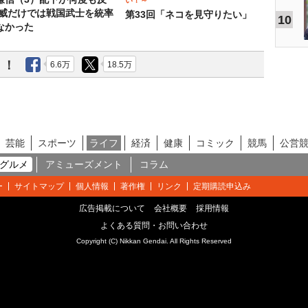
い！～
権威だけでは戦国武士を統率
第33回「ネコを見守りたい」
10
なかった
う！
6.6万
18.5万
芸能
スポーツ
ライフ
経済
健康
コミック
競馬
公営
グルメ
アミューズメント
コラム
ー
サイトマップ
個人情報
著作権
リンク
定期購読申込み
広告掲載について
会社概要
採用情報
よくある質問・お問い合わせ
Copyright (C) Nikkan Gendai. All Rights Reserved