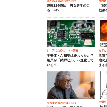
五木寛之 流されゆく日々
鎌田實
連載12405回 男女共学のこ
（6
ろ <4>
効果
シニアのためのマネー講座
もぎた
半導体・AI相場は終わったか？
落雷
納戸が「納戸ビル」へ進化して
歳の
いる？
まる
本郷史
五木寛之 流されゆく日々
上杉