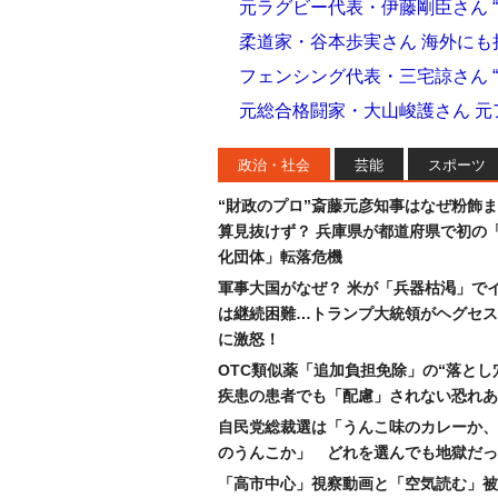
元ラグビー代表・伊藤剛臣さん 
柔道家・谷本歩実さん 海外に
フェンシング代表・三宅諒さん 
元総合格闘家・大山峻護さん 
政治・社会
芸能
スポーツ
“財政のプロ”斎藤元彦知事はなぜ粉飾
算見抜けず？ 兵庫県が都道府県で初の
化団体」転落危機
軍事大国がなぜ？ 米が「兵器枯渇」で
は継続困難…トランプ大統領がヘグセス
に激怒！
OTC類似薬「追加負担免除」の“落とし
疾患の患者でも「配慮」されない恐れあ
自民党総裁選は「うんこ味のカレーか、
のうんこか」 どれを選んでも地獄だっ
「高市中心」視察動画と「空気読む」被