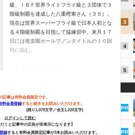
級、ＩＢＦ世界ライトフライ級と３団体で３
階級制覇を達成した八重樫東さん（３５）。
3
現在は世界スーパーフライ級で日本人初とな
る４階級制覇を目指して猛練習中。来月１７
日には後楽園ホールでノンタイトルの１０回
4
戦に臨む。
「チャンピオンだったと…
5
の記事は有料会員限定です。
有料会員登録
すると続きをお読みいただけます。
PR
(残り1,079文字／全文1,220文字)
ログインして読む
ただくと記事中の広告が非表示になります】
PR
登録
すると有料会員限定記事が3本お読みいただけます。