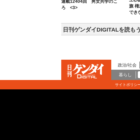
連載12404回 男女共学のこ
旗 
ろ <3>
でき
日刊ゲンダイDIGITALを読も
政治/社会
暮らし
サイトポリシ