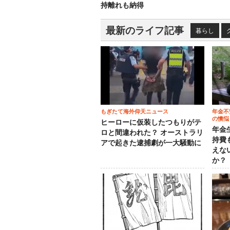
持離れも納得
最新のライフ記事
暮らし
もぎたて海外仰天ニュース
年金不
の懊悩
ヒーローに仮装したつもりがテ
年金
ロと間違われた？ オーストラリ
持費
アで起きた逮捕劇が一大騒動に
えな
か？