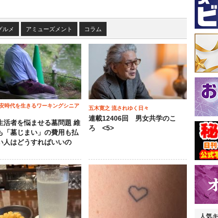
グルメ
アミューズメント
コラム
安時代を生きるワーキングシニア
五木寛之 流されゆく日々
連載12406回 男女共学のこ
生活者を悩ませる墓問題 維
ろ <5>
も「墓じまい」の費用も払
い人はどうすればいいの
人気