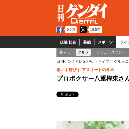
6.6万
18.5万
政治/社会
芸能
スポーツ
ライ
暮らし
グルメ
アミューズメント
日刊ゲンダイDIGITAL
ライフ
グルメニ
老いず錆びず アスリートの食卓
プロボクサー八重樫東さ