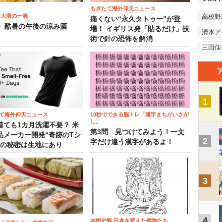
もぎたて海外仰天ニュース
 大酒の一滴
高校野
痛くない“永久タトゥー”が登
2）酷暑の午後の涼み酒
場！ イギリス発「貼るだけ」技
清水ア
術で針の恐怖を解消
三田佳
1
て海外仰天ニュース
10秒でできる脳トレ「漢字まちがいさが
し」
着ても1カ月洗濯不要？ 米
第3問 見つけてみよう！一文
品メーカー開発“奇跡のTシ
2
字だけ違う漢字があるよ！
”の秘密は生地にあり
3
4
本郷史観 日本を変えた傑物たち