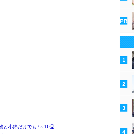
PR
1
2
3
物と小鉢だけでも7～10品
4