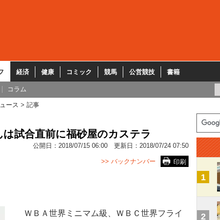
フ
経済
健康
コミック
競馬
公営競技
書籍
コラム
ュース
記事
んは試合直前に福砂屋のカステラ
公開日：
2018/07/15 06:00
更新日：
2018/07/24 07:50
>> バックナンバー
印刷
1
ＷＢＡ世界ミニマム級、ＷＢＣ世界フライ
2