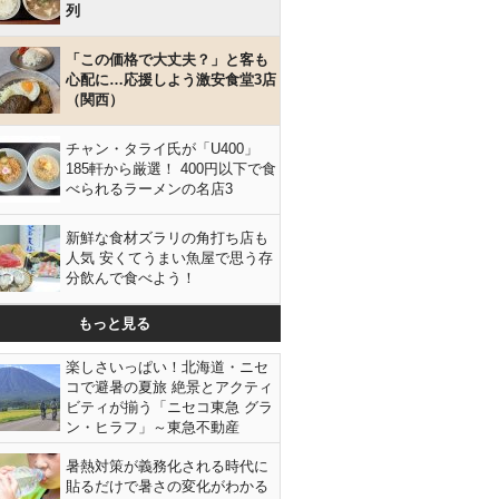
列
「この価格で大丈夫？」と客も
心配に…応援しよう激安食堂3店
（関西）
チャン・タライ氏が「U400」
185軒から厳選！ 400円以下で食
べられるラーメンの名店3
新鮮な食材ズラリの角打ち店も
人気 安くてうまい魚屋で思う存
分飲んで食べよう！
もっと見る
楽しさいっぱい！北海道・ニセ
コで避暑の夏旅 絶景とアクティ
ビティが揃う「ニセコ東急 グラ
ン・ヒラフ」～東急不動産
暑熱対策が義務化される時代に
貼るだけで暑さの変化がわかる