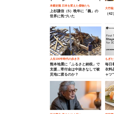
本郷史観 日本を変えた傑物たち
大竹聡
上杉謙信（5）晩年に「義」の
（4
世界に気づいた
人生100年時代の歩き方
もぎた
熊本地震に「ふるさと納税」で
毎日
支援…寄付金は中抜きなしで被
衣料
災地に渡るのか？
ャツ