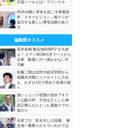
示温シールとは～ファンケル
AGA治療に革命を起こす検査技
術「スキャビジョン」銀クリが
提示する新しい薄毛治療のあり
方
編集部オススメ
高市首相“被災地利用PV”が大炎
上！ ピアノBGM付きでヘリから
合掌、酷暑に汗一滴かかない不
可解
佐藤二朗は信州大経済学部から
就職氷河期にリクルートに入社
も、わずか1日で辞めて役者の道
へ
強いショック状態の清水アキラ
に心配の声…子供を亡くした神
田正輝らもたどった遺族ケアの
道のり
石原プロ「炊き出しの流儀」 被
災地一番乗りがエラいわけでは