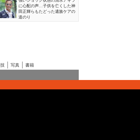
強いショック状態の清水アキラ
に心配の声…子供を亡くした神
田正輝らもたどった遺族ケアの
道のり
競技
写真
書籍