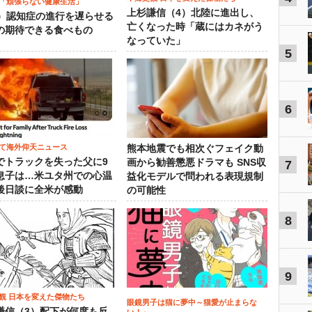
「頑張らない健康生活」
上杉謙信（4）北陸に進出し、
5）認知症の進行を遅らせる
亡くなった時「蔵にはカネがう
の期待できる食べもの
なっていた」
5
6
て海外仰天ニュース
熊本地震でも相次ぐフェイク動
でトラックを失った父に9
画から勧善懲悪ドラマも SNS収
7
息子は…米ユタ州での心温
益化モデルで問われる表現規制
後日談に全米が感動
の可能性
8
9
観 日本を変えた傑物たち
眼鏡男子は猫に夢中～猫愛が止まらな
謙信（3）配下が何度も反