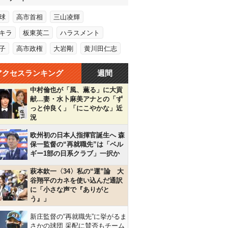
球
高市首相
三山凌輝
キラ
板東英二
ハラスメント
子
高市政権
大岩剛
黄川田仁志
アクセスランキング
週間
中村倫也が「風、薫る」に大貢
献…妻・水卜麻美アナとの「ず
っと仲良く」「にこやかな」近
況
欧州初の日本人指揮官誕生へ 森
保一監督の“再就職先”は「ベル
ギー1部の日系クラブ」一択か
萩本欽一〈34〉私の“運”論 大
谷翔平のカネを使い込んだ通訳
に「小さな声で『ありがと
う』」
新庄監督の“再就職先”に挙がるま
さかの球団 采配に賛否もチーム