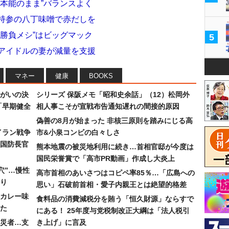
“本能のまま”バランスよく
も持参の八丁味噌で赤だしを
“勝負メシ”はビッグマック
5
元アイドルの妻が減量を支援
マネー
健康
BOOKS
まがいの決
シリーズ 保阪メモ「昭和史余話」（12）松岡外
「早期健全
相人事こそが宣戦布告通知遅れの間接的原因
偽善の8月が始まった 非核三原則を踏みにじる高
イラン戦争
市&小泉コンビの白々しさ
国防長官
熊本地震の被災地利用に続き…首相官邸が今度は
国民栄誉賞で「高市PR動画」作成し大炎上
穴”…慢性
高市首相のあいさつはコピペ率85％…「広島への
り
思い」石破前首相・愛子内親王とは絶望的格差
カレー味
食料品の消費減税分を賄う「恒久財源」ならすで
た
にある！ 25年度与党税制改正大綱は「法人税引
災者…支
き上げ」に言及