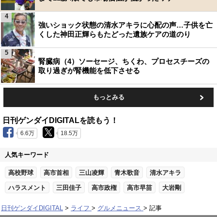
4
強いショック状態の清水アキラに心配の声…子供を亡
くした神田正輝らもたどった遺族ケアの道のり
5
腎臓病（4）ソーセージ、ちくわ、プロセスチーズの
取り過ぎが腎機能を低下させる
もっとみる
日刊ゲンダイDIGITALを読もう！
6.6万
18.5万
人気キーワード
高校野球
高市首相
三山凌輝
青木歌音
清水アキラ
ハラスメント
三田佳子
高市政権
高市早苗
大岩剛
日刊ゲンダイDIGITAL
ライフ
グルメニュース
記事