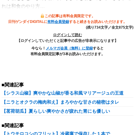
れは和食のやり方…
この記事は有料会員限定です。
日刊ゲンダイDIGITALに
有料会員登録
すると続きをお読みいただけます。
(残り734文字／全文875文字)
ログインして読む
【ログインしていただくと記事中の広告が非表示になります】
今なら！
メルマガ会員（無料）に登録
すると
有料会員限定記事が3本お読みいただけます。
■関連記事
【シラス山椒】爽やかな山椒が香る和風マリアージュの王道
【ニラとオクラの梅肉和え】まろやかな甘さの秘密はタレ
【茗荷胡瓜】夏らしい爽やかさが疲れた胃にも優しい
■関連記事
【トウモロコシのフリット】冷蔵庫で保存した１本で