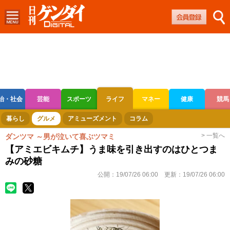
治・社会
芸能
スポーツ
ライフ
マネー
健康
競馬
ボートレース
競輪
オートレース
暮らし
グルメ
アミューズメント
コラム
> 一覧へ
ダンツマ ～男が泣いて喜ぶツマミ
【アミエビキムチ】うま味を引き出すのはひとつま
みの砂糖
公開：
19/07/26 06:00
更新：
19/07/26 06:00