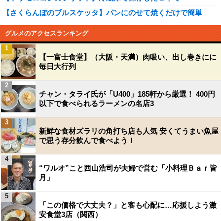
【さくらんぼのブルスケッタ】パンにのせて焼くだけで簡単
グルメのアクセスランキング
1
【一富士食堂】（大阪・天満）肉吸い、出し巻きにに
毎日大行列
2
チャン・タライ氏が「U400」185軒から厳選！ 400円
以下で食べられるラーメンの名店3
3
新鮮な食材ズラリの角打ち店も人気 安くてうまい魚屋
で思う存分飲んで食べよう！
4
“ワルオ”こと西山浩司が夫婦で営む「小料理Ｂａｒ皆
月」
5
「この価格で大丈夫？」と客も心配に…応援しよう激
安食堂3店（関西）