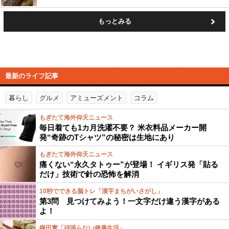
もっとみる
最新のライフ記事
暮らし
グルメ
アミューズメント
コラム
もぎたて海外仰天ニュース
毎日着ても1カ月洗濯不要？ 米衣料品メーカー開
発“奇跡のTシャツ”の秘密は生地にあり
もぎたて海外仰天ニュース
痛くない“永久タトゥー”が登場！ イギリス発「貼る
だけ」技術で針の恐怖を解消
10秒でできる脳トレ「漢字まちがいさがし」
第3問 見つけてみよう！一文字だけ違う漢字がある
よ！
鎌田實「頑張らない健康生活」