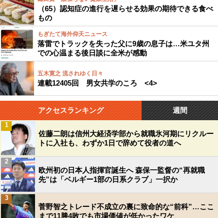
（65）認知症の進行を遅らせる効果の期待できる食べ
もの
もぎたて海外仰天ニュース
落雷でトラックを失った父に9歳の息子は…米ユタ州
での心温まる後日談に全米が感動
五木寛之 流されゆく日々
連載12405回 男女共学のころ <4>
アクセスランキング
週間
1
佐藤二朗は信州大経済学部から就職氷河期にリクルー
トに入社も、わずか1日で辞めて役者の道へ
2
欧州初の日本人指揮官誕生へ 森保一監督の“再就職
先”は「ベルギー1部の日系クラブ」一択か
3
菅野智之トレード不成立の裏に致命的な“前科”…ここ
まで11勝4敗でも市場価値が低かったワケ