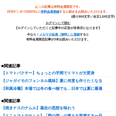
この記事は有料会員限定です。
日刊ゲンダイDIGITALに
有料会員登録
すると続きをお読みいただけます。
(残り904文字／全文1,045文字)
ログインして読む
【ログインしていただくと記事中の広告が非表示になります】
今なら！
メルマガ会員（無料）に登録
すると
有料会員限定記事が3本お読みいただけます。
■関連記事
【トマトパクチー】ちょっとの手間でトマトが大変身
【ジャガイモのフェンネル風味】夏に何度も作りたくなる
【和風冷麺】本場では冬の食べ物でも…日本では夏に最適
■関連記事
【焼きナスのナムル】薬念の思想を味わう
【ミニトマトのナムル】「野の国」の恵みを実感する一品