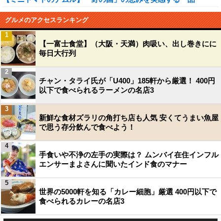
グルメのアクセスランキング
1
【一富士食堂】（大阪・天満）肉吸い、出し巻きにに
毎日大行列
2
チャン・タライ氏が「U400」185軒から厳選！ 400円
以下で食べられるラーメンの名店3
3
新鮮な食材ズラリの角打ち店も人気 安くてうまい魚屋
で思う存分飲んで食べよう！
4
手食いや不浄の左手の実際は？ ムンバイ在住インフル
エンサーまよさんに聞いたインド食のマナー
5
世界の5000軒を知る「カレー細胞」厳選 400円以下で
食べられるカレーの名店3