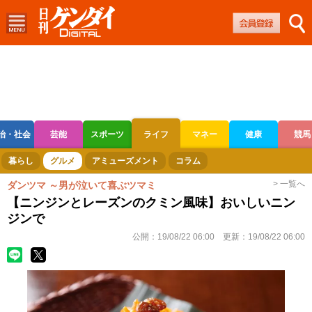
治・社会
芸能
スポーツ
ライフ
マネー
健康
競馬
ボートレース
競輪
オートレース
暮らし
グルメ
アミューズメント
コラム
> 一覧へ
ダンツマ ～男が泣いて喜ぶツマミ
【ニンジンとレーズンのクミン風味】おいしいニン
ジンで
公開：
19/08/22 06:00
更新：
19/08/22 06:00