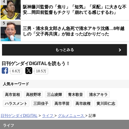
4
阪神藤川監督の「焦り」「短気」「采配」に大きな不
安…岡田前監督もチクリ「崩れてる感じするわ」
5
三男・清水良太郎さん急死で清水アキラ沈痛…8年越
しの「父子再共演」が始まったばかりだった
もっとみる
日刊ゲンダイDIGITALを読もう！
6.6万
18.5万
人気キーワード
高市首相
高校野球
三山凌輝
青木歌音
清水アキラ
ハラスメント
三田佳子
高市早苗
高市政権
黄川田仁志
日刊ゲンダイDIGITAL
ライフ
グルメニュース
記事
ライフ