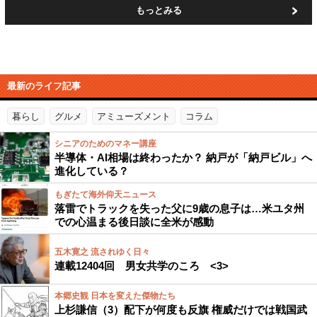
もっとみる
最新のライフ記事
暮らし
グルメ
アミューズメント
コラム
シニアのためのマネー講座
半導体・AI相場は終わったか？ 納戸が「納戸ビル」へ
進化している？
もぎたて海外仰天ニュース
落雷でトラックを失った父に9歳の息子は…米ユタ州
での心温まる後日談に全米が感動
五木寛之 流されゆく日々
連載12404回 男女共学のころ <3>
本郷史観 日本を変えた傑物たち
上杉謙信（3）配下が何度も反旗 権威だけでは戦国武