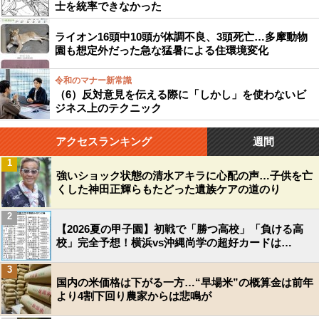
士を統率できなかった
ライオン16頭中10頭が体調不良、3頭死亡…多摩動物
園も想定外だった急な猛暑による住環境変化
令和のマナー新常識
（6）反対意見を伝える際に「しかし」を使わないビ
ジネス上のテクニック
アクセスランキング
週間
1
強いショック状態の清水アキラに心配の声…子供を亡
くした神田正輝らもたどった遺族ケアの道のり
2
【2026夏の甲子園】初戦で「勝つ高校」「負ける高
校」完全予想！横浜vs沖縄尚学の超好カードは…
3
国内の米価格は下がる一方…“早場米”の概算金は前年
より4割下回り農家からは悲鳴が