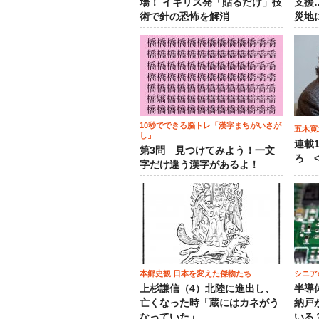
場！ イギリス発「貼るだけ」技
支援
術で針の恐怖を解消
災地
10秒でできる脳トレ「漢字まちがいさが
五木寛
し」
連載
第3問 見つけてみよう！一文
ろ <
字だけ違う漢字があるよ！
本郷史観 日本を変えた傑物たち
シニア
上杉謙信（4）北陸に進出し、
半導
亡くなった時「蔵にはカネがう
納戸
なっていた」
いる