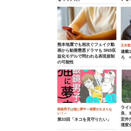
熊本地震でも相次ぐフェイク動
五木寛
画から勧善懲悪ドラマも SNS収
連載
益化モデルで問われる表現規制
ろ <
の可能性
ライ
眼鏡男子は猫に夢中～猫愛が止まらな
良、
い！～
定外
第33回「ネコを見守りたい」
境変