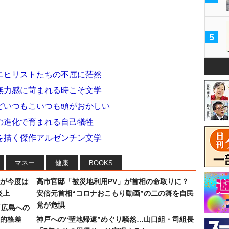
5
ニヒリストたちの不屈に茫然
無力感に苛まれる時こそ文学
どいつもこいつも頭がおかしい
の進化で育まれる自己犠牲
を描く傑作アルゼンチン文学
マネー
健康
BOOKS
が今度は
高市官邸「被災地利用PV」が首相の命取りに？
炎上
安倍元首相“コロナおこもり動画”の二の舞を自民
党が危惧
「広島への
的格差
神戸への“聖地帰還”めぐり騒然…山口組・司組長