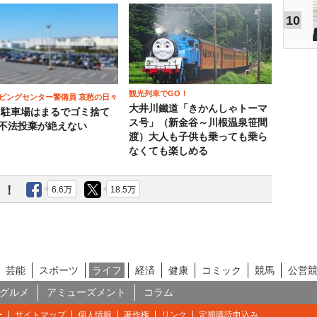
10
観光列車でGO！
ピングセンター警備員 哀愁の日々
大井川鐵道「きかんしゃトーマ
）駐車場はまるでゴミ捨て
ス号」（新金谷～川根温泉笹間
 不法投棄が絶えない
渡）大人も子供も乗っても乗ら
なくても楽しめる
う！
6.6万
18.5万
芸能
スポーツ
ライフ
経済
健康
コミック
競馬
公営
グルメ
アミューズメント
コラム
ー
サイトマップ
個人情報
著作権
リンク
定期購読申込み