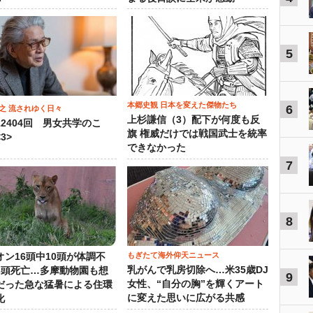
5
本郷史観 日本を変えた傑物たち
6
之 流されゆく日々
上杉謙信（3）配下が何度も反
12404回 男女共学のこ
旗 権威だけでは戦国武士を統率
3>
できなかった
7
8
もぎたて海外仰天ニュース
オン16頭中10頭が体調不
乳がんで乳房切除へ…米35歳DJ
3頭死亡…多摩動物園も想
9
女性、“自分の胸”を輝くアート
だった急な猛暑による住環
に変えた思いに広がる共感
化