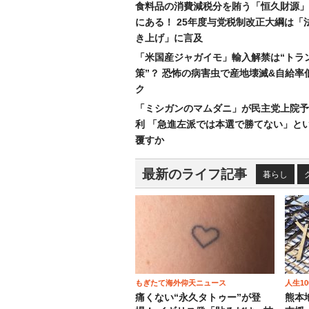
食料品の消費減税分を賄う「恒久財源」
にある！ 25年度与党税制改正大綱は「
き上げ」に言及
「米国産ジャガイモ」輸入解禁は“トラ
策”？ 恐怖の病害虫で産地壊滅&自給率
ク
「ミシガンのマムダニ」が民主党上院予
利 「急進左派では本選で勝てない」と
覆すか
最新のライフ記事
暮らし
もぎたて海外仰天ニュース
人生1
痛くない“永久タトゥー”が登
熊本