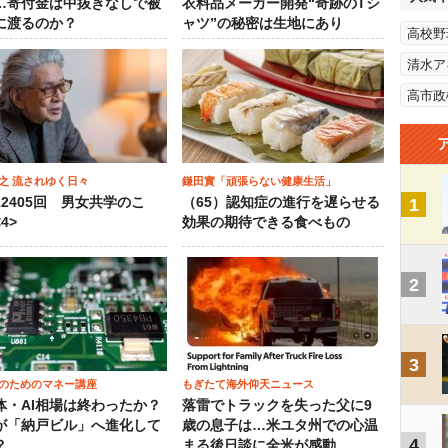
…寄付金は中抜きなしで被
衣料品メーカー開発“奇跡のTシ
に渡るのか？
ャツ”の秘密は生地にあり
高校野
清水ア
高市政
之 流されゆく日々
鎌田實「頑張らない健康生活」
12405回 男女共学のこ
（65）認知症の進行を遅らせる
1
4>
効果の期待できる食べもの
2
3
のためのマネー講座
もぎたて海外仰天ニュース
体・AI相場は終わったか？
落雷でトラックを失った父に9
が「納戸ビル」へ進化して
歳の息子は…米ユタ州での心温
4
？
まる後日談に全米が感動