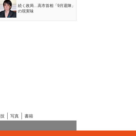
続く政局…高市首相「9月退陣」
の現実味
競技
写真
書籍