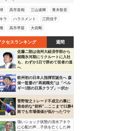
球
高市首相
三山凌輝
青木歌音
キラ
ハラスメント
三田佳子
権
高市早苗
大岩剛
アクセスランキング
週間
佐藤二朗は信州大経済学部から
就職氷河期にリクルートに入社
も、わずか1日で辞めて役者の道
へ
欧州初の日本人指揮官誕生へ 森
保一監督の“再就職先”は「ベル
ギー1部の日系クラブ」一択か
菅野智之トレード不成立の裏に
致命的な“前科”…ここまで11勝4
敗でも市場価値が低かったワケ
強いショック状態の清水アキラ
に心配の声…子供を亡くした神