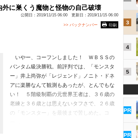
内外に巣くう魔物と怪物の自己破壊
公開日：
2019/11/15 06:00
更新日：
2019/11/15 06:00
3
>> バックナンバー
印刷
4
いやー、コーフンしました！ ＷＢＳＳの
バンタム級決勝戦。前評判では、「モンスタ
5
ー」井上尚弥が「レジェンド」ノニト・ドネ
アに楽勝なんて観測もあったが、とんでもな
い！ ５階級制覇の元世界王者は、３６歳の
老練と３６歳とは思えないタフさで、２６歳
PR
の「モンスター」を最後まで苦しめた。コ
ー…
PR