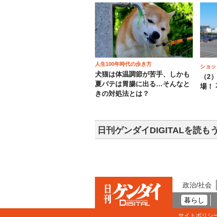
人生100年時代の歩き方
ショッ
犬猫は体温調節が苦手、しかも
（2
夏バテは胃腸に出る…そんなと
場！
きの対処法とは？
日刊ゲンダイDIGITALを読も
政治/社会
暮らし
サイトポリシ