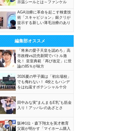
示温シールとは～ファンケル
AGA治療に革命を起こす検査技
術「スキャビジョン」銀クリが
提示する新しい薄毛治療のあり
方
編集部オススメ
「将来の愛子天皇を認めろ」高
市政権vs読売新聞でバトル激
化！ 皇室典範「再び改定」に世
論の85％が味方
2026夏の甲子園は「初出場校」
でも侮れない！ 4校ともハンデ
をはね返すポテンシャル十分
田中みな実“まんまるE乳”も筋金
入り！アッパレのあざとさ
阪神1位・森下翔太を英才教育
父親が明かす「マイホーム購入