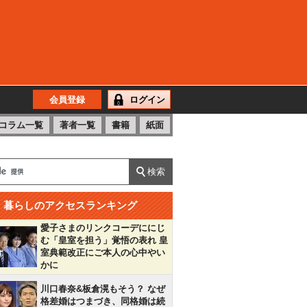
会員登録
ログイン
コラム一覧
著者一覧
書籍
紙面
暮らしのアクセスランキング
愛子さまのリンクコーデににじ
む「皇室を担う」覚悟の表れ 皇
室典範改正にご本人の心中やい
かに
川口春奈&板倉滉もそう？ なぜ
格差婚はつまづき、同格婚は続