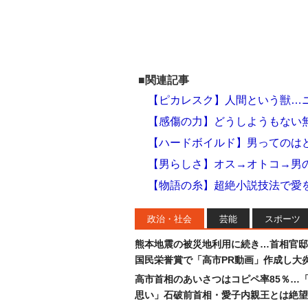
■関連記事
【ピカレスク】人間という獣…
【感傷の力】どうしようもない
【ハードボイルド】男ってのは
【男らしさ】オス→オトコ→男
【物語の糸】超絶小説技法で愛
政治・社会
芸能
スポーツ
熊本地震の被災地利用に続き…首相官邸
国民栄誉賞で「高市PR動画」作成し大
高市首相のあいさつはコピペ率85％…
思い」石破前首相・愛子内親王とは絶望