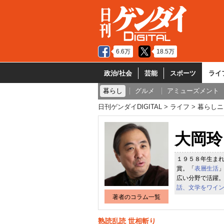
6.6万
18.5万
政治/社会
芸能
スポーツ
ライ
暮らし
グルメ
アミューズメント
日刊ゲンダイDIGITAL
ライフ
暮らしニ
大岡玲
１９５８年生ま
賞。「
表層生活
広い分野で活躍
話、文学をワイ
著者のコラム一覧
熟読乱読 世相斬り