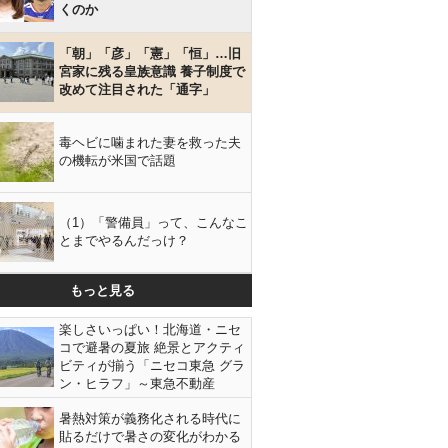
くのか
「朝」「彦」「憲」「恒」…旧
宮家に残る皇族意識 養子制度で
改めて注目された「通字」
毒ヘビに噛まれた妻を救った夫
の機転が米国で話題
（1）「警備員」って、こんなこ
とまでやるんだっけ？
もっと見る
楽しさいっぱい！北海道・ニセ
コで避暑の夏旅 絶景とアクティ
ビティが揃う「ニセコ東急 グラ
ン・ヒラフ」～東急不動産
暑熱対策が義務化される時代に
貼るだけで暑さの変化がわかる