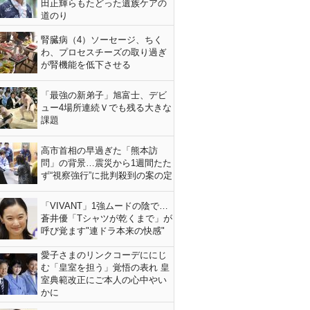
田正輝らもたどった遺族ケアの
道のり
腎臓病（4）ソーセージ、ちく
わ、プロセスチーズの取り過ぎ
が腎機能を低下させる
「最強の新弟子」旭富士、デビ
ュー4場所連続Ｖでも残る大きな
課題
高市首相の早過ぎた「熊本訪
問」の背景…震災から1週間たた
ず“視察強行”に批判殺到の案の定
「VIVANT」1強ムードの陰で…
蒼井優「Tシャツが乾くまで」が
呼び覚ます"連ドラ本来の快感"
愛子さまのリンクコーデににじ
む「皇室を担う」覚悟の表れ 皇
室典範改正にご本人の心中やい
かに