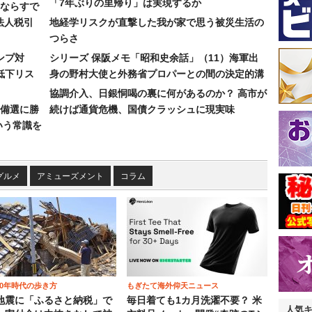
「7年ぶりの里帰り」は実現するか
ならすで
法人税引
地経学リスクが直撃した我が家で思う被災生活の
つらさ
ンプ対
シリーズ 保阪メモ「昭和史余話」（11）海軍出
低下リス
身の野村大使と外務省プロパーとの間の決定的溝
協調介入、日銀恫喝の裏に何があるのか？ 高市が
備選に勝
続けば通貨危機、国債クラッシュに現実味
いう常識を
グルメ
アミューズメント
コラム
00年時代の歩き方
もぎたて海外仰天ニュース
地震に「ふるさと納税」で
毎日着ても1カ月洗濯不要？ 米
人気