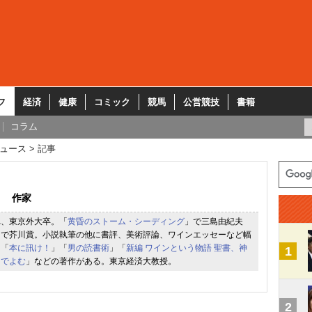
フ
経済
健康
コミック
競馬
公営競技
書籍
コラム
ュース
記事
作家
れ、東京外大卒。「
黄昏のストーム・シーディング
」で三島由紀夫
」で芥川賞。小説執筆の他に書評、美術評論、ワインエッセーなど幅
。「
本に訊け！
」「
男の読書術
」「
新編 ワインという物語 聖書、神
1
ンでよむ
」などの著作がある。東京経済大教授。
2