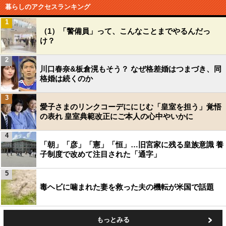
暮らしのアクセスランキング
1
（1）「警備員」って、こんなことまでやるんだっ
け？
2
川口春奈&板倉滉もそう？ なぜ格差婚はつまづき、同
格婚は続くのか
3
愛子さまのリンクコーデににじむ「皇室を担う」覚悟
の表れ 皇室典範改正にご本人の心中やいかに
4
「朝」「彦」「憲」「恒」…旧宮家に残る皇族意識 養
子制度で改めて注目された「通字」
5
毒ヘビに噛まれた妻を救った夫の機転が米国で話題
もっとみる