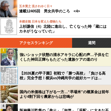
五木寛之 流されゆく日々
連載12405回 男女共学のころ <4>
本郷史観 日本を変えた傑物たち
上杉謙信（4）北陸に進出し、亡くなった時「蔵には
カネがうなっていた」
アクセスランキング
週間
1
強いショック状態の清水アキラに心配の声…子供を亡
くした神田正輝らもたどった遺族ケアの道のり
2
【2026夏の甲子園】初戦で「勝つ高校」「負ける高
校」完全予想！横浜vs沖縄尚学の超好カードは…
3
国内の米価格は下がる一方…“早場米”の概算金は前年
より4割下回り農家からは悲鳴が
4
阪神藤川監督の「焦り」「短気」「采配」に大きな不