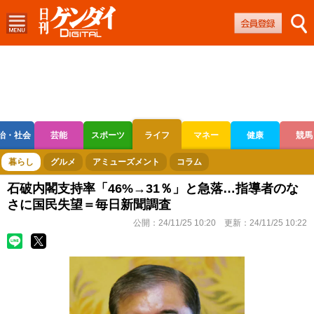
治・社会
芸能
スポーツ
ライフ
マネー
健康
競馬
ボートレース
競輪
オートレース
暮らし
グルメ
アミューズメント
コラム
石破内閣支持率「46%→31％」と急落…指導者のな
さに国民失望＝毎日新聞調査
公開：
24/11/25 10:20
更新：
24/11/25 10:22