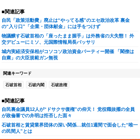
■関連記事
自民「政策活動費」廃止は“やってる感”のエセ政治改革 裏金
の“入り口”「企業・団体献金」には手をつけず
物議醸す石破首相の「座ったまま握手」は外務省の大失態！ 外
交デビューにミソ、元国際情報局長バッサリ
城内実経済安保相がコソコソ政治資金パーティー開催 「閣僚は
自粛」の大臣規範ガン無視
関連キーワード
石破首相
石破内閣
石破政権
■関連記事
自民裏金議員12人が“ドサクサ復権”の仰天！ 党役職抜擢の全員
が政倫審での弁明は拒否した面々
石破首相と賃貸業界団体の深い関係…就任1週間で面会した“唯一
の民間人”とは