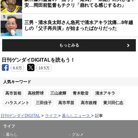
安…岡田前監督もチクリ「崩れてる感じするわ」
5
三男・清水良太郎さん急死で清水アキラ沈痛…8年越
しの「父子再共演」が始まったばかりだった
もっとみる
日刊ゲンダイDIGITALを読もう！
6.6万
18.5万
人気キーワード
高市首相
高校野球
三山凌輝
青木歌音
清水アキラ
ハラスメント
三田佳子
高市早苗
高市政権
黄川田仁志
日刊ゲンダイDIGITAL
ライフ
暮らしニュース
記事
ライフ
暮らし
グルメ