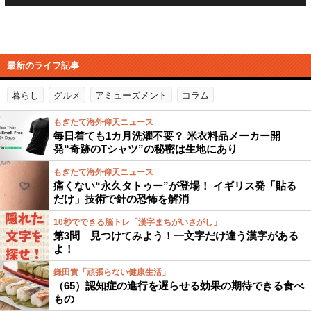
最新のライフ記事
暮らし
グルメ
アミューズメント
コラム
もぎたて海外仰天ニュース
毎日着ても1カ月洗濯不要？ 米衣料品メーカー開
発“奇跡のTシャツ”の秘密は生地にあり
もぎたて海外仰天ニュース
痛くない“永久タトゥー”が登場！ イギリス発「貼る
だけ」技術で針の恐怖を解消
10秒でできる脳トレ「漢字まちがいさがし」
第3問 見つけてみよう！一文字だけ違う漢字がある
よ！
鎌田實「頑張らない健康生活」
（65）認知症の進行を遅らせる効果の期待できる食べ
もの