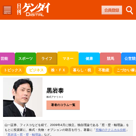
芸能
スポーツ
ライフ
マネー
健康
競馬
公営競
ボートレース
競輪
オートレース
トピックス
ビジネス
株・ＦＸ
暮らし・税
不動産
こづかい稼
黒岩泰
株式アナリスト
著者のコラム一覧
山一証券、フィスコなどを経て、2009年4月に独立。独自理論である「窓・壁・軸理論」を
もとに投資家に、株式・先物・オプションの助言を行う。著書に「
究極のテクニカル分析
」
「
黒岩流～窓・壁・軸理論
」など。