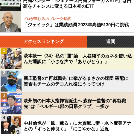
円高ハンター「iシェアーズ円高フォーカスETF」は円
高をチャンスに変える日本初のETF
プロが読む 次のブレーク銘柄
「ジェイック」は業績好調 2023年高値5130円に挑戦
アクセスランキング
週間
1
萩本欽一〈34〉私の“運”論 大谷翔平のカネを使い込
んだ通訳に「小さな声で『ありがとう』」
2
新庄監督の“再就職先”に挙がるまさかの球団 采配に
賛否もチームのテコ入れ役にうってつけ
3
欧州初の日本人指揮官誕生へ 森保一監督の“再就職
先”は「ベルギー1部の日系クラブ」一択か
4
中村倫也が「風、薫る」に大貢献…妻・水卜麻美アナ
との「ずっと仲良く」「にこやかな」近況