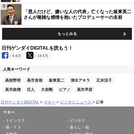
5
「恩人だけど、嫌いな人の代表」亡くなった板東英二
さんが複雑な感情を抱いたプロデューサーの名前
もっとみる
日刊ゲンダイDIGITALを読もう！
6.6万
18.5万
人気キーワード
高校野球
高市首相
板東英二
清水アキラ
広末涼子
高市政権
巨人
大岩剛
ピアノ
高市早苗
日刊ゲンダイDIGITAL
マネー
ビジネスニュース
記事
マネー
トピックス
ビジネス
株・ＦＸ
暮らし・税