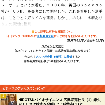
レーサー」という水着だ。２００８年、英国のＳｐｅｅｄｏ
社が「サメ肌」を参考にして開発した。これを着用した選手
は、ことごとく好タイムを連発。しかし、のちに「水着あり
き」の風潮に批判…
この記事は有料会員限定です。
日刊ゲンダイDIGITALに
有料会員登録
すると続きをお読みいただけます。
(残り799文字／全文940文字)
ログインして読む
【ログインしていただくと記事中の広告が非表示になります】
今なら！
メルマガ会員（無料）に登録
すると
有料会員限定記事が3本お読みいただけます。
ビジネスのアクセスランキング
1
HIROTSUバイオサイエンス 広津崇亮社長（1）線虫
がんリスク検査を発明した“科学者CEO”