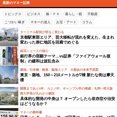
最新のマネー記事
トピックス
ビジネス
株・ＦＸ
暮らし・税
不動産
こづかい稼ぎ
マネーの達人
お宝・アート
コラム
ターミナル駅前が明るく変わる
京都駅東部エリア、芸大移転が流れを変えた、生まれ
変わった崇仁地区を回廊でめぐる
経済ニュースの核心
銀行界の宿願テーマ…vs証券「ファイアウォール規
制」の緩和は波乱含み
築地、日本橋、銀座、臨海エリア 大都会の未来予想図
東京・築地、150～210メートルが7棟 新たな街は摩天
楼
開業まであと4年、カジノIR、ギャンブル学の権威・丸岡一郎大阪
商大学長が丸わかり解説
具体的な開発の中身は？ オープンしたら依存症や治安
はどうなるか？
マネーの教科書