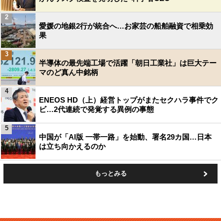
2
愛媛の地銀2行が統合へ…お家芸の船舶融資で相乗効
果
3
半導体の最先端工場で活躍「朝日工業社」は巨大テー
マのど真ん中銘柄
4
ENEOS HD（上）経営トップがまたセクハラ事件でク
ビ…2代連続で発覚する異例の事態
5
中国が「AI版 一帯一路」を始動、署名29カ国…日本
は立ち向かえるのか
もっとみる