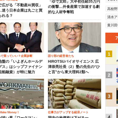
「ゆで太郎」大卒初任給35万円
で広がる「不動産AI買収」
の衝撃…外食産業で加速する劇
高校野
…迷う日本企業は丸ごと買
的な人材争奪戦
られる？
清水ア
黄川田
1
SAで買っていい？企業診断
語り部の経営者たち
地盤の「いよぎんホールデ
HIROTSUバイオサイエンス 広
グス」はシップファイナン
津崇亮社長（2）塾の先生の“ひ
船舶融資）が特に魅力
と言”から東大理科2類へ
2
3
ake Money！
仕事力がアップする経済ノート
4
が追い風「ワークマン」
国内の米価格は下がる一