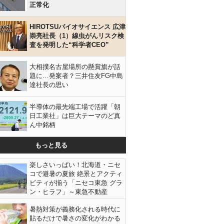
正常化
HIROTSUバイオサイエンス 広津
崇亮社長（1）線虫がんリスク検
査を発明した“科学者CEO”
大相撲名古屋場所の懸賞旗が話
題に…発案者？三井住友FG中島
達社長の思い
半導体の最先端工場で活躍「朝
日工業社」は巨大テーマのど真
ん中銘柄
もっと見る
楽しさいっぱい！北海道・ニセ
コで避暑の夏旅 絶景とアクティ
ビティが揃う「ニセコ東急 グラ
ン・ヒラフ」～東急不動産
暑熱対策が義務化される時代に
貼るだけで暑さの変化がわかる