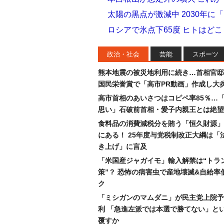
太陽の黒点が激減中 2030年
ロシアで氷点下65度 ヒトはど
政治・社会
芸能
スポーツ
熊本地震の被災地利用に続き…首相官邸
国民栄誉賞で「高市PR動画」作成し大
高市首相のあいさつはコピペ率85％…
思い」石破前首相・愛子内親王とは絶望
食料品の消費減税分を賄う「恒久財源」
にある！ 25年度与党税制改正大綱は「
き上げ」に言及
「米国産ジャガイモ」輸入解禁は“トラ
策”？ 恐怖の病害虫で産地壊滅&自給率
ク
「ミシガンのマムダニ」が民主党上院予
利 「急進左派では本選で勝てない」と
覆すか