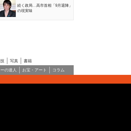
続く政局…高市首相「9月退陣」
の現実味
競技
写真
書籍
ネーの達人
お宝・アート
コラム