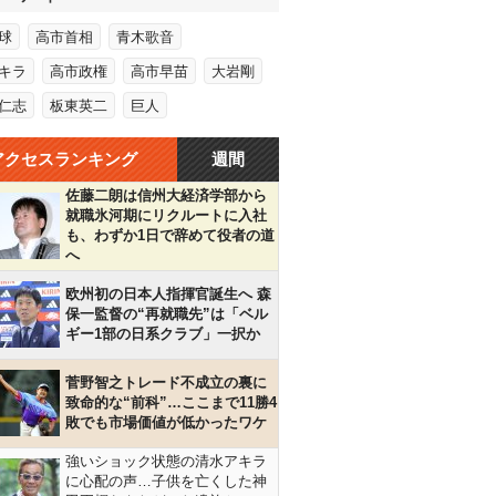
球
高市首相
青木歌音
キラ
高市政権
高市早苗
大岩剛
仁志
板東英二
巨人
アクセスランキング
週間
佐藤二朗は信州大経済学部から
就職氷河期にリクルートに入社
も、わずか1日で辞めて役者の道
へ
欧州初の日本人指揮官誕生へ 森
保一監督の“再就職先”は「ベル
ギー1部の日系クラブ」一択か
菅野智之トレード不成立の裏に
致命的な“前科”…ここまで11勝4
敗でも市場価値が低かったワケ
強いショック状態の清水アキラ
に心配の声…子供を亡くした神