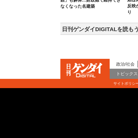
館」も解体…財政難で維持でき
反映
なくなった名建築
り
日刊ゲンダイDIGITALを読も
政治/社会
トピックス
サイトポリシ