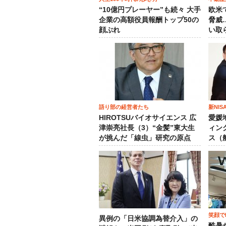
“10億円プレーヤー”も続々 大手
欧米
企業の高額役員報酬トップ50の
脅威
顔ぶれ
い取
語り部の経営者たち
新NI
HIROTSUバイオサイエンス 広
愛媛
津崇亮社長（3）“金髪”東大生
ィン
が挑んだ「線虫」研究の原点
ス（
笑顔でM
異例の「日米協調為替介入」の
酷暑