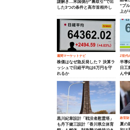
謎解き…米国側が”裏取引”で出
“ブ
した3つの条件と高市首相外し
上が
週間マーケットナビ
Z世代
株価はなぜ急反発した？ 決算ラ
半導
ッシュで日経平均は6万円を守
日工
れるか
ん中
政官財
黒川紀章設計「戦没者慰霊塔」
夏の
も丹下健三設計「香川県立体育
如は