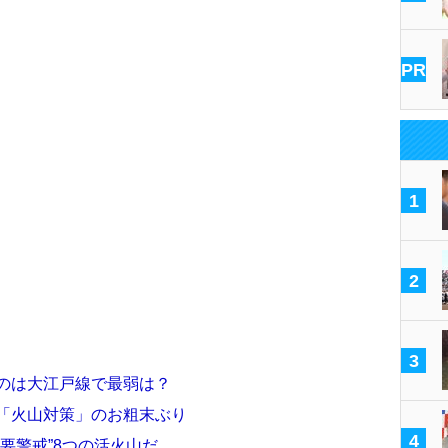
PR
1
2
3
いのは大江戸線で最弱は？
権「火山対策」のお粗末ぶり
4
要警戒”8つの活火山だ