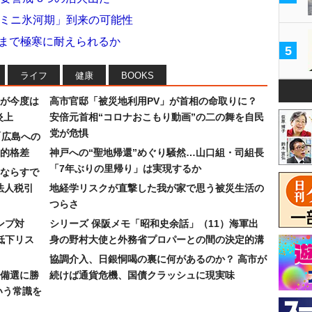
に「ミニ氷河期」到来の可能性
こまで極寒に耐えられるか
5
ライフ
健康
BOOKS
が今度は
高市官邸「被災地利用PV」が首相の命取りに？
炎上
安倍元首相“コロナおこもり動画”の二の舞を自民
党が危惧
「広島への
的格差
神戸への“聖地帰還”めぐり騒然…山口組・司組長
「7年ぶりの里帰り」は実現するか
ならすで
法人税引
地経学リスクが直撃した我が家で思う被災生活の
つらさ
ンプ対
シリーズ 保阪メモ「昭和史余話」（11）海軍出
低下リス
身の野村大使と外務省プロパーとの間の決定的溝
協調介入、日銀恫喝の裏に何があるのか？ 高市が
備選に勝
続けば通貨危機、国債クラッシュに現実味
いう常識を