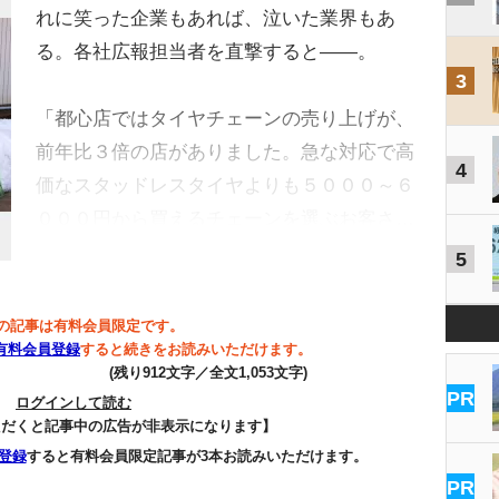
れに笑った企業もあれば、泣いた業界もあ
る。各社広報担当者を直撃すると――。
3
「都心店ではタイヤチェーンの売り上げが、
前年比３倍の店がありました。急な対応で高
4
価なスタッドレスタイヤよりも５０００～６
０００円から買えるチェーンを選ぶお客さ…
5
の記事は有料会員限定です。
有料会員登録
すると続きをお読みいただけます。
(残り912文字／全文1,053文字)
PR
ログインして読む
ただくと記事中の広告が非表示になります】
登録
すると有料会員限定記事が3本お読みいただけます。
PR