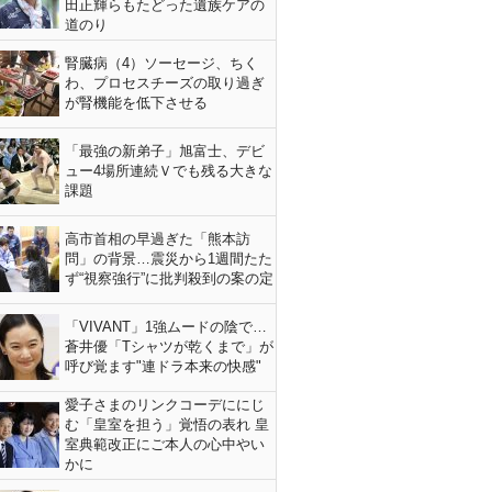
田正輝らもたどった遺族ケアの
道のり
腎臓病（4）ソーセージ、ちく
わ、プロセスチーズの取り過ぎ
が腎機能を低下させる
「最強の新弟子」旭富士、デビ
ュー4場所連続Ｖでも残る大きな
課題
高市首相の早過ぎた「熊本訪
問」の背景…震災から1週間たた
ず“視察強行”に批判殺到の案の定
「VIVANT」1強ムードの陰で…
蒼井優「Tシャツが乾くまで」が
呼び覚ます"連ドラ本来の快感"
愛子さまのリンクコーデににじ
む「皇室を担う」覚悟の表れ 皇
室典範改正にご本人の心中やい
かに