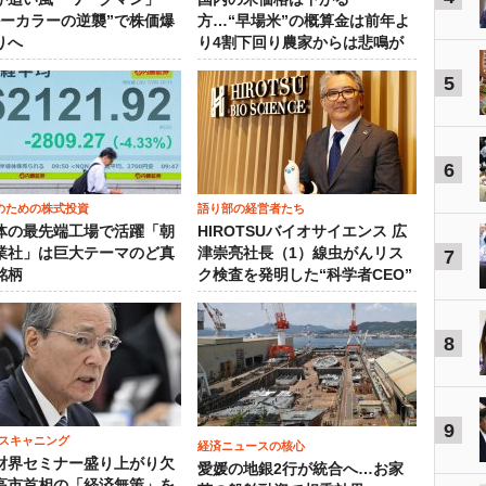
ルーカラーの逆襲”で株価爆
方…“早場米”の概算金は前年よ
りへ
り4割下回り農家からは悲鳴が
5
6
のための株式投資
語り部の経営者たち
体の最先端工場で活躍「朝
HIROTSUバイオサイエンス 広
業社」は巨大テーマのど真
津崇亮社長（1）線虫がんリス
7
銘柄
ク検査を発明した“科学者CEO”
8
9
スキャニング
経済ニュースの核心
財界セミナー盛り上がり欠
愛媛の地銀2行が統合へ…お家
高市首相の「経済無策」を