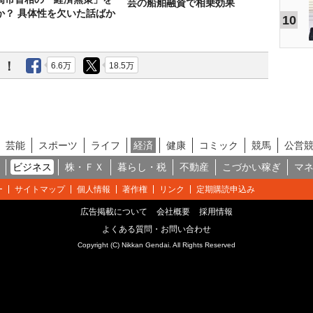
芸の船舶融資で相乗効果
か？ 具体性を欠いた話ばか
10
う！
6.6万
18.5万
芸能
スポーツ
ライフ
経済
健康
コミック
競馬
公営
ビジネス
株・ＦＸ
暮らし・税
不動産
こづかい稼ぎ
マ
ー
サイトマップ
個人情報
著作権
リンク
定期購読申込み
広告掲載について
会社概要
採用情報
よくある質問・お問い合わせ
Copyright (C) Nikkan Gendai. All Rights Reserved