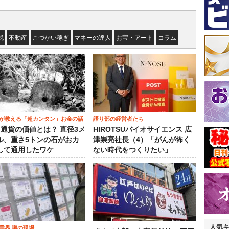
税
不動産
こづかい稼ぎ
マネーの達人
お宝・アート
コラム
が教える「超カンタン」お金の話
語り部の経営者たち
）通貨の価値とは？ 直径3メ
HIROTSUバイオサイエンス 広
ル、重さ5トンの石がおカ
津崇亮社長（4）「がんが怖く
して通用したワケ
ない時代をつくりたい」
人気
業界 噂の現場