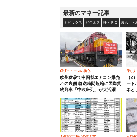
最新のマネー記事
トピックス
ビジネス
株・ＦＸ
暮らし・
経済ニュースの核心
億り人
欧州猛暑で中国製エアコン爆売
（2
れの裏側 輸送時間短縮に国際貨
ート
物列車「中欧班列」が大活躍
ネと
人生100年時代の歩き方
不動産