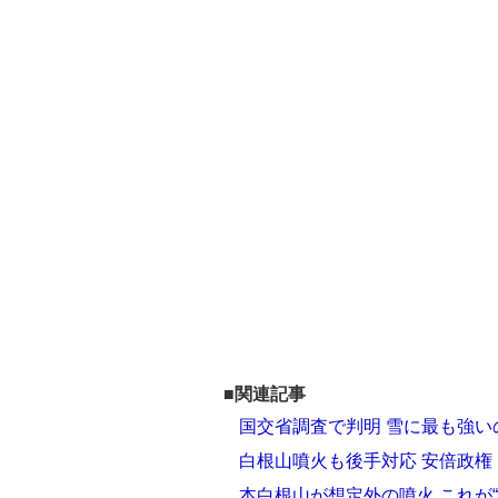
■関連記事
国交省調査で判明 雪に最も強
白根山噴火も後手対応 安倍政
本白根山が想定外の噴火 これが“