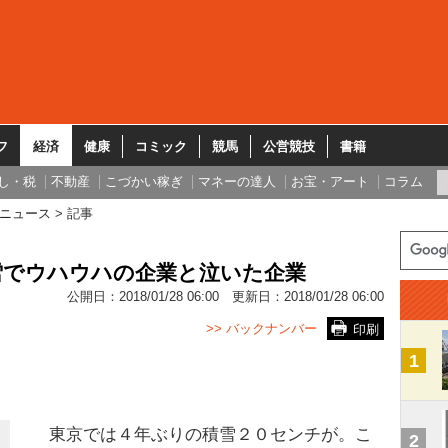
フ
経済
健康
コミック
競馬
公営競技
書籍
し・税
不動産
こづかい稼ぎ
マネーの達人
お宝・アート
コラム
ニュース
記事
雪でウハウハの企業と泣いた企業
公開日：
2018/01/28 06:00
更新日：
2018/01/28 06:00
>> バックナンバー
印刷
1
東京では４年ぶりの積雪２０センチが。こ
2