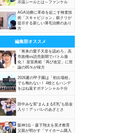
示温シールとは～ファンケル
AGA治療に革命を起こす検査技
術「スキャビジョン」銀クリが
提示する新しい薄毛治療のあり
方
編集部オススメ
「将来の愛子天皇を認めろ」高
市政権vs読売新聞でバトル激
化！ 皇室典範「再び改定」に世
論の85％が味方
2026夏の甲子園は「初出場校」
でも侮れない！ 4校ともハンデ
をはね返すポテンシャル十分
田中みな実“まんまるE乳”も筋金
入り！アッパレのあざとさ
阪神1位・森下翔太を英才教育
父親が明かす「マイホーム購入