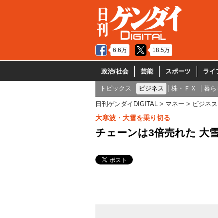
6.6万
18.5万
政治/社会
芸能
スポーツ
ライ
トピックス
ビジネス
株・ＦＸ
暮ら
日刊ゲンダイDIGITAL
マネー
ビジネス
大寒波・大雪を乗り切る
チェーンは3倍売れた 大