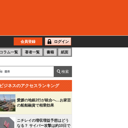
会員登録
ログイン
コラム一覧
著者一覧
書籍
紙面
ビジネスのアクセスランキング
愛媛の地銀2行が統合へ…お家芸
の船舶融資で相乗効果
ニチレイの増収増益予想はどう
なる？ サイバー攻撃は約10日で