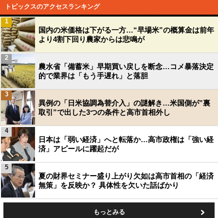
トピックスのアクセスランキング
1
国内の米価格は下がる一方…“早場米”の概算金は前年
より4割下回り農家からは悲鳴が
2
農水省「備蓄米」早期買い戻しを断念…コメ暴落決定
的で業界は「もう手遅れ」と落胆
3
異例の「日米協調為替介入」の謎解き…米国側が”裏
取引”で出した3つの条件と高市首相外し
4
日本は「弱い経済」へと転落か…高市政権は「強い経
済」アピールに躍起だが
5
夏の財界セミナー盛り上がり欠如は高市首相の「経済
無策」を反映か？ 具体性を欠いた話ばかり
もっとみる