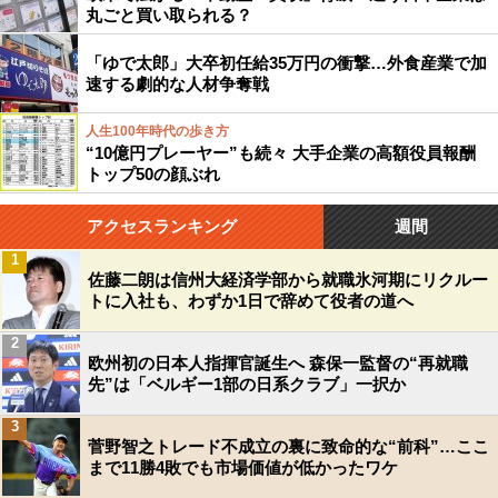
丸ごと買い取られる？
「ゆで太郎」大卒初任給35万円の衝撃…外食産業で加
速する劇的な人材争奪戦
人生100年時代の歩き方
“10億円プレーヤー”も続々 大手企業の高額役員報酬
トップ50の顔ぶれ
アクセスランキング
週間
1
佐藤二朗は信州大経済学部から就職氷河期にリクルー
トに入社も、わずか1日で辞めて役者の道へ
2
欧州初の日本人指揮官誕生へ 森保一監督の“再就職
先”は「ベルギー1部の日系クラブ」一択か
3
菅野智之トレード不成立の裏に致命的な“前科”…ここ
まで11勝4敗でも市場価値が低かったワケ