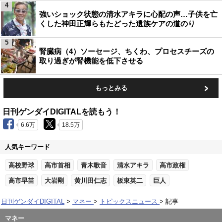
4
強いショック状態の清水アキラに心配の声…子供を亡
くした神田正輝らもたどった遺族ケアの道のり
5
腎臓病（4）ソーセージ、ちくわ、プロセスチーズの
取り過ぎが腎機能を低下させる
もっとみる
日刊ゲンダイDIGITALを読もう！
6.6万
18.5万
人気キーワード
高校野球
高市首相
青木歌音
清水アキラ
高市政権
高市早苗
大岩剛
黄川田仁志
板東英二
巨人
日刊ゲンダイDIGITAL
マネー
トピックスニュース
記事
マネー