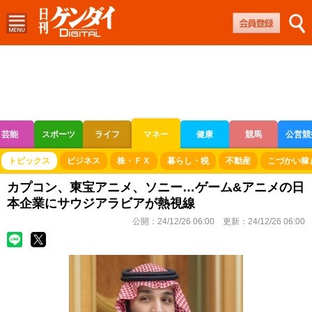
芸能
スポーツ
ライフ
マネー
健康
競馬
公営競
ボートレース
競輪
オートレース
トピックス
ビジネス
株・ＦＸ
暮らし・税
不動産
こづかい稼
カプコン、東宝アニメ、ソニー…ゲーム&アニメの日
本企業にサウジアラビアが熱視線
公開：
24/12/26 06:00
更新：
24/12/26 06:00