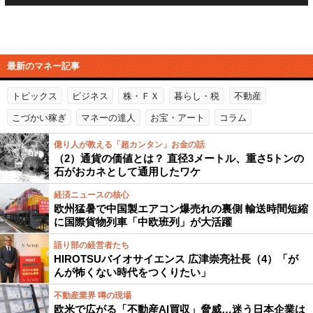
最新のマネー記事
トピックス
ビジネス
株・ＦＸ
暮らし・税
不動産
こづかい稼ぎ
マネーの達人
お宝・アート
コラム
億り人が教える「超カンタン」お金の話
（2）通貨の価値とは？ 直径3メートル、重さ5トンの
石がおカネとして通用したワケ
経済ニュースの核心
欧州猛暑で中国製エアコン爆売れの裏側 輸送時間短縮
に国際貨物列車「中欧班列」が大活躍
語り部の経営者たち
HIROTSUバイオサイエンス 広津崇亮社長（4）「が
んが怖くない時代をつくりたい」
不動産業界 噂の現場
欧米で広がる「不動産AI買収」脅威…迷う日本企業は