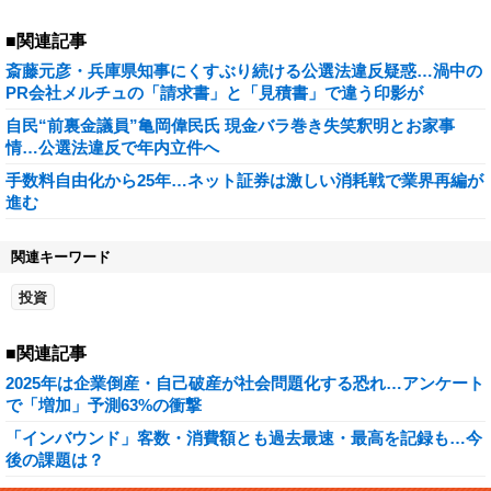
■関連記事
斎藤元彦・兵庫県知事にくすぶり続ける公選法違反疑惑…渦中の
PR会社メルチュの「請求書」と「見積書」で違う印影が
自民“前裏金議員”亀岡偉民氏 現金バラ巻き失笑釈明とお家事
情…公選法違反で年内立件へ
手数料自由化から25年…ネット証券は激しい消耗戦で業界再編が
進む
関連キーワード
投資
■関連記事
2025年は企業倒産・自己破産が社会問題化する恐れ…アンケート
で「増加」予測63%の衝撃
「インバウンド」客数・消費額とも過去最速・最高を記録も…今
後の課題は？