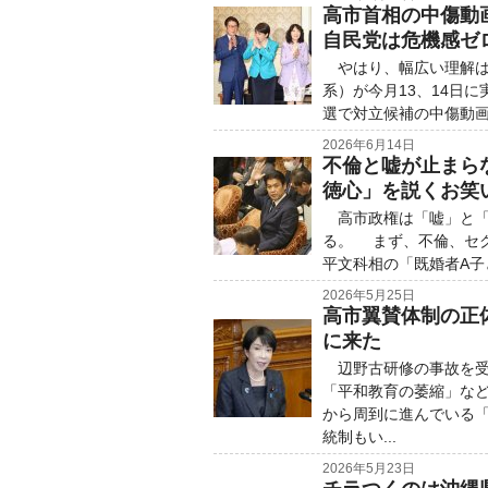
高市首相の中傷動
自民党は危機感ゼ
やはり、幅広い理解は
系）が今月13、14日
選で対立候補の中傷動画
2026年6月14日
不倫と嘘が止まら
徳心」を説くお笑
高市政権は「嘘」と「
る。 まず、不倫、セ
平文科相の「既婚者A子と
2026年5月25日
高市翼賛体制の正
に来た
辺野古研修の事故を受
「平和教育の萎縮」な
から周到に進んでいる
統制もい...
2026年5月23日