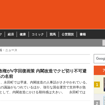
フ
経済
健康
コミック
競馬
公営競技
書籍
報・ニュース
政権がV字回復画策 内閣改造でクビ切り不可避
臣の名前
、永田町では早速、内閣改造の人事話がささやかれている。
1
税の議論がもつれているほか、強引な国会運営で支持率が急
手として、内閣改造にかける期待感は大きい。 永田町では
2