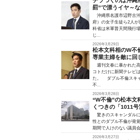
チラつくのは沖縄
罰”で漂うイヤ～
沖縄県名護市辺野古沖
府）の女子生徒ら2人が
科省は米軍普天間飛行
じ...
2026年3月29日
松本文科相のW不
専業主婦を敵に回
週刊文春に暴かれた高
コトだけに新聞テレビ
た。 ダブル不倫スキ
不...
2026年3月28日
“W不倫”の松本
くつきの「1011
驚きのスキャンダルに
性とのダブル不倫が発覚
期間で人けのない議員会
2026年3月27日