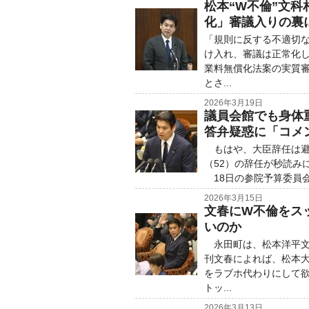
松本“W不倫”文
化」審議入りの裏
「規則に反する不適切
け入れ、審議は正常化し
業料無償化法案の実質
とさ...
2026年3月19日
議員会館でも身体
答弁疑惑に「コメ
もはや、大臣辞任は避
（52）の辞任が秒読み
18日の参院予算委員会
2026年3月15日
文春にW不倫をス
いのか
永田町は、松本洋平文
刊文春によれば、松本
をラブホ代わりにして
トッ...
2026年3月13日