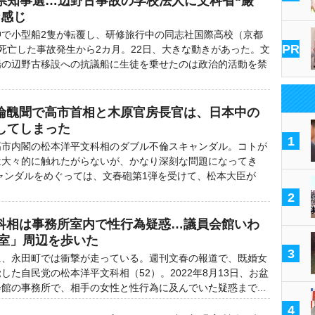
県知事選…辺野古事故の学校法人に文科省“厳
な感じ
で小型船2隻が転覆し、研修旅行中の同志社国際高校（京都
PR
死亡した事故発生から2カ月。22日、大きな動きがあった。文
場の辺野古移設への抗議船に生徒を乗せたのは政治的活動を禁
倫醜聞で高市首相と木原官房長官は、日本中の
してしまった
1
市内閣の松本洋平文科相のダブル不倫スキャンダル。コトが
は大々的に触れたがらないが、かなり深刻な問題になってき
ャンダルをめぐっては、文春砲第1弾を受けて、松本大臣が
2
文科相は事務所室内で性行為疑惑…議員会館いわ
号室」周辺を歩いた
3
、永田町では衝撃が走っている。週刊文春の報道で、既婚女
した自民党の松本洋平文科相（52）。2022年8月13日、お盆
館の事務所で、相手の女性と性行為に及んでいた疑惑まで...
4