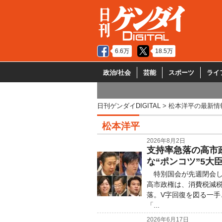
6.6万
18.5万
政治/社会
芸能
スポーツ
ライ
日刊ゲンダイDIGITAL
松本洋平の最新情
松本洋平
2026年8月2日
支持率急落の高市
な“ポンコツ”5大
特別国会が先週閉会し
高市政権は、消費税減
落。V字回復を図る一
「...
2026年6月17日