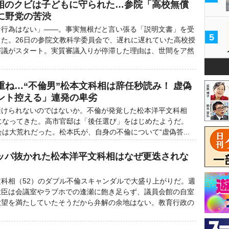
科相のクビは子どもに守られた…参院「高校無償
に野党の苦渋
な行為はない」――。事実無根だと言い張る「説明文書」を受
5
た。26日の参院文教科学委員会で、遅れに遅れていた高校授
審議がスタート。実質審議入りが停滞した理由は、世間をア然
重ね…“不倫男”松本文科相は辞任秒読み！ 虚偽
ント控える」連発の卑劣
けられないのではないか。不倫が発覚した松本洋平文科相
になってきた。高市官邸は「後任選び」をはじめたようだ。
は大荒れだった。松本氏が、自身の不倫について“虚偽答...
ッパ抜かれた松本洋平文科相はなぜ更迭されな
科相（52）のダブル不倫スキャンダルで大盛り上がりだ。週
大臣は会議室やラブホでの逢瀬に飽き足らず、議員会館の自室
欲望を満たしていたそうだから弁解の余地はない。教育行政の