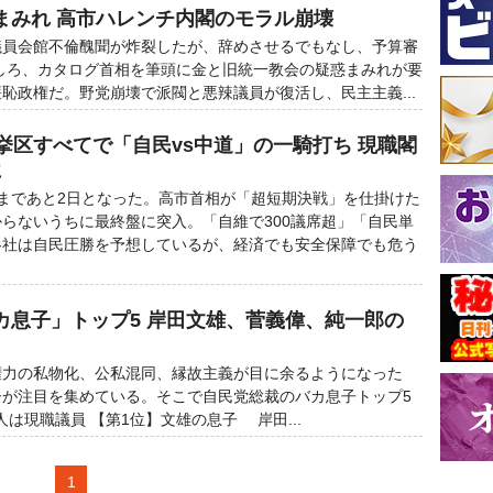
まみれ 高市ハレンチ内閣のモラル崩壊
員会館不倫醜聞が炸裂したが、辞めさせるでもなし、予算審
しろ、カタログ首相を筆頭に金と旧統一教会の疑惑まみれが要
恥政権だ。野党崩壊で派閥と悪辣議員が復活し、民主主義...
挙区すべてで「自民vs中道」の一騎打ち 現職閣
に
まであと2日となった。高市首相が「超短期決戦」を仕掛けた
らないうちに最終盤に突入。「自維で300議席超」「自民単
各社は自民圧勝を予想しているが、経済でも安全保障でも危う
カ息子」トップ5 岸田文雄、菅義偉、純一郎の
力の私物化、公私混同、縁故主義が目に余るようになった
子が注目を集めている。そこで自民党総裁のバカ息子トップ5
人は現職議員 【第1位】文雄の息子 岸田...
1