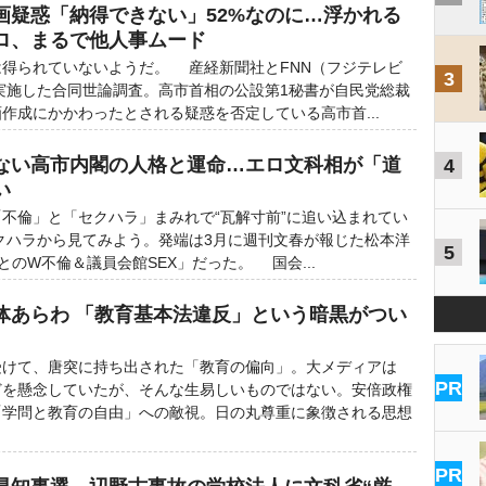
画疑惑「納得できない」52%なのに…浮かれる
ロ、まるで他人事ムード
得られていないようだ。 産経新聞社とFNN（フジテレビ
3
に実施した合同世論調査。高市首相の公設第1秘書が自民党総裁
作成にかかわったとされる疑惑を否定している高市首...
ない高市内閣の人格と運命…エロ文科相が「道
4
い
不倫」と「セクハラ」まみれで“瓦解寸前”に追い込まれてい
クハラから見てみよう。発端は3月に週刊文春が報じた松本洋
5
のW不倫＆議員会館SEX」だった。 国会...
体あらわ 「教育基本法違反」という暗黒がつい
けて、唐突に持ち出された「教育の偏向」。大メディアは
PR
どを懸念していたが、そんな生易しいものではない。安倍政権
「学問と教育の自由」への敵視。日の丸尊重に象徴される思想
PR