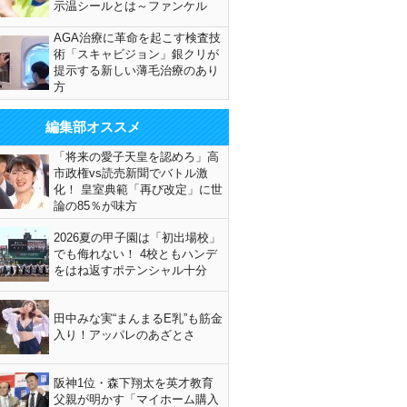
示温シールとは～ファンケル
AGA治療に革命を起こす検査技
術「スキャビジョン」銀クリが
提示する新しい薄毛治療のあり
方
編集部オススメ
「将来の愛子天皇を認めろ」高
市政権vs読売新聞でバトル激
化！ 皇室典範「再び改定」に世
論の85％が味方
2026夏の甲子園は「初出場校」
でも侮れない！ 4校ともハンデ
をはね返すポテンシャル十分
田中みな実“まんまるE乳”も筋金
入り！アッパレのあざとさ
阪神1位・森下翔太を英才教育
父親が明かす「マイホーム購入