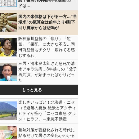
想！横浜vs沖縄尚学の超好カー
ドは…
国内の米価格は下がる一方…“早
場米”の概算金は前年より4割下
回り農家からは悲鳴が
阪神藤川監督の「焦り」「短
気」「采配」に大きな不安…岡
田前監督もチクリ「崩れてる感
じするわ」
三男・清水良太郎さん急死で清
水アキラ沈痛…8年越しの「父子
再共演」が始まったばかりだっ
た
もっと見る
楽しさいっぱい！北海道・ニセ
コで避暑の夏旅 絶景とアクティ
ビティが揃う「ニセコ東急 グラ
ン・ヒラフ」～東急不動産
暑熱対策が義務化される時代に
貼るだけで暑さの変化がわかる