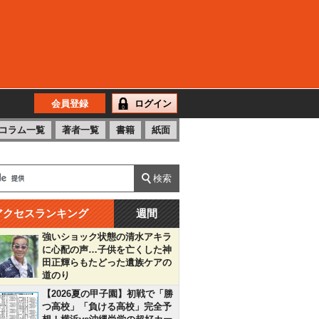
会員登録
ログイン
コラム一覧
著者一覧
書籍
紙面
アクセスランキング
週間
強いショック状態の清水アキラ
に心配の声…子供を亡くした神
田正輝らもたどった遺族ケアの
道のり
【2026夏の甲子園】初戦で「勝
つ高校」「負ける高校」完全予