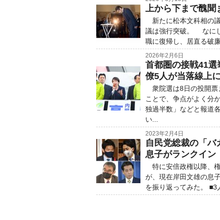
上から下まで醜聞
新たに松本文科相の議
議は強行突破。 なに
職に復帰し、居直る破廉
2026年2月6日
首都圏の接戦41選
僚5人が当落線上
衆院選は8日の投開票
ことで、争点がよく分か
独過半数」などと報道
い...
2023年2月4日
自民党総裁の「バ
息子がランクイン
特に安倍政権以降、権
が、現在岸田文雄の息
を振り返ってみた。 ■3