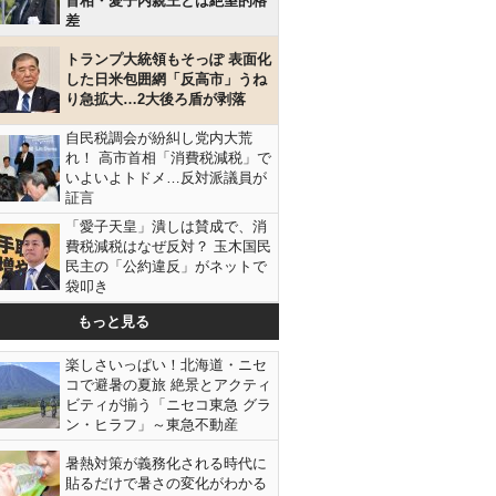
首相・愛子内親王とは絶望的格
差
トランプ大統領もそっぽ 表面化
した日米包囲網「反高市」うね
り急拡大…2大後ろ盾が剥落
自民税調会が紛糾し党内大荒
れ！ 高市首相「消費税減税」で
いよいよトドメ…反対派議員が
証言
「愛子天皇」潰しは賛成で、消
費税減税はなぜ反対？ 玉木国民
民主の「公約違反」がネットで
袋叩き
もっと見る
楽しさいっぱい！北海道・ニセ
コで避暑の夏旅 絶景とアクティ
ビティが揃う「ニセコ東急 グラ
ン・ヒラフ」～東急不動産
暑熱対策が義務化される時代に
貼るだけで暑さの変化がわかる