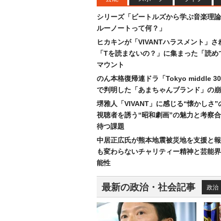
シリーズ「ビートルズから学ぶ音楽理論
ルーノートって何？」
ヒカキンが「VIVANTハラスメント」さ
「Tを読まないの？」に集まった「読め
マウント
のん本格復帰連ドラ「Tokyo middle 
で判明した「あまちゃんブランド」の崩
堺雅人「VIVANT」に感じる“懐かしさ
視聴者を誘う“昭和劇画”の魅力と考察
待つ課題
中居正広氏が熊本地震被災地を支援と報
も変わらないチャリティー精神と芸能界
能性
最新の政治・社会記事
政治