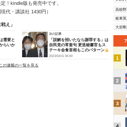
！kindle版も発売中です。
高校野
現代・講談社 1430円）
板東英
は戦え」
大岩剛
次の記事
は需要と
「誤解を招いたなら謝罪する」は
からいか
自民党の常套句 更迭秘書官もス
テーキ会食首相もこのパターン
2023/02/11 06:00
1
この連載の一覧を見る
2
3
4