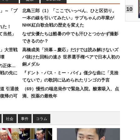
10
」～「ブ
北島三郎（1）「ここでいっぺん、ひと区切り。
一本の線を引いてみたい」サブちゃんの卒業が
NHK紅白歌合戦の歴史を変えた
れた！
て当然」
なぜ女優たちは酷暑の中でも汗ひとつかかず撮影
できるのか？
30」大苦戦
高橋成美「渋幕→慶応」だけでは読み解けないズ
壊
バ抜けた回転の速さ 世界選手権ペアで日本人初の
銅メダル
”の正体…
合戦の先に
『ドント・パス・ミー・バイ』僅少な曲に「見捨
てないで」の歌詞に込められたリンゴの予言
道 引退後
（69）慢性の喘息発作で緊急入院。酸素吸入、点
復帰の可
滴、投薬の最晩年
社会
事件
コラム