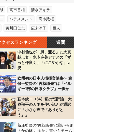
球
高市首相
清水アキラ
二
ハラスメント
高市政権
黄川田仁志
広末涼子
巨人
アクセスランキング
週間
中村倫也が「風、薫る」に大貢
献…妻・水卜麻美アナとの「ず
っと仲良く」「にこやかな」近
況
欧州初の日本人指揮官誕生へ 森
保一監督の“再就職先”は「ベル
ギー1部の日系クラブ」一択か
萩本欽一〈34〉私の“運”論 大
谷翔平のカネを使い込んだ通訳
に「小さな声で『ありがと
う』」
新庄監督の“再就職先”に挙がるま
さかの球団 采配に賛否もチーム