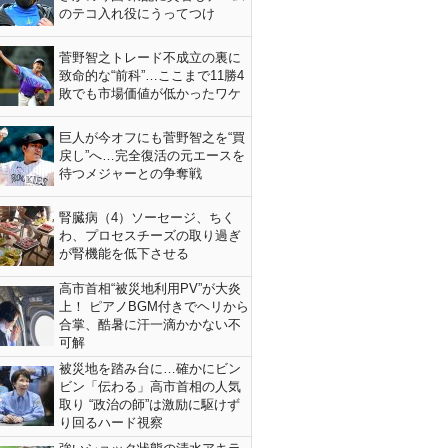
のテコ入れ役にうってつけ
菅野智之トレード不成立の裏に
致命的な“前科”…ここまで11勝4
敗でも市場価値が低かったワケ
巨人が今オフにも菅野智之を“買
戻し”へ…完全復活の元エースを
待つメジャーとの争奪戦
腎臓病（4）ソーセージ、ちく
わ、プロセスチーズの取り過ぎ
が腎機能を低下させる
高市首相“被災地利用PV”が大炎
上！ ピアノBGM付きでヘリから
合掌、酷暑に汗一滴かかない不
可解
被災地を踏み台に…確かにビン
ビン「伝わる」高市首相の人気
取り “政治の師”は激励に駆けず
り回るハード視察