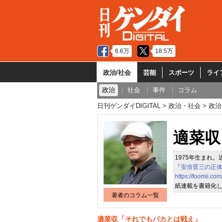
6.6万
18.5万
政治/社会
芸能
スポーツ
ライ
政治
社会
事件
コラム
日刊ゲンダイDIGITAL
政治・社会
政治
適菜収
1975年生まれ。
「
安倍晋三の正
https://foomii.co
紙連載を書籍化
著者のコラム一覧
適菜収「それでもバカとは戦え」