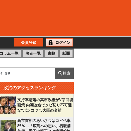
会員登録
ログイン
コラム一覧
著者一覧
書籍
紙面
政治のアクセスランキング
支持率急落の高市政権がV字回復
画策 内閣改造でクビ切り不可避
な“ポンコツ”5大臣の名前
高市首相のあいさつはコピペ率
85％…「広島への思い」石破前