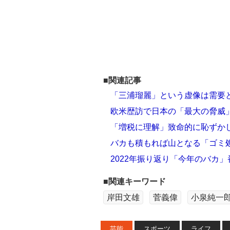
■関連記事
「三浦瑠麗」という虚像は需要
欧米歴訪で日本の「最大の脅威」
「増税に理解」致命的に恥ずかし
バカも積もれば山となる「ゴミ
2022年振り返り「今年のバカ
■関連キーワード
岸田文雄
菅義偉
小泉純一
芸能
スポーツ
ライフ