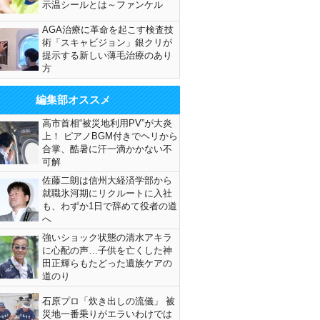
示温シールとは～ファンケル
AGA治療に革命を起こす検査技
術「スキャビジョン」銀クリが
提示する新しい薄毛治療のあり
方
編集部オススメ
高市首相“被災地利用PV”が大炎
上！ ピアノBGM付きでヘリから
合掌、酷暑に汗一滴かかない不
可解
佐藤二朗は信州大経済学部から
就職氷河期にリクルートに入社
も、わずか1日で辞めて役者の道
へ
強いショック状態の清水アキラ
に心配の声…子供を亡くした神
田正輝らもたどった遺族ケアの
道のり
石原プロ「炊き出しの流儀」 被
災地一番乗りがエラいわけでは