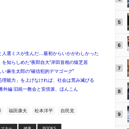
5
6
と人選ミスが生んだ…最初からいかがわしかった
を知らしめた“夜郎自大”岸田首相の猿芝居
7
い麻生太郎の“確信犯的デマゴーグ”
処理能力」を上げなければ、社会は荒み滅びる
」番外編 旧統一教会と安倍派、ほんこん
8
郎
福田康夫
松本洋平
自民党
9
マネー
健康
BOOKS