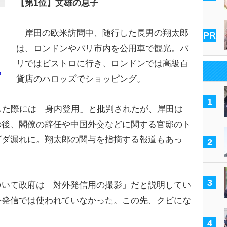
【第1位】文雄の息子
岸田の欧米訪問中、随行した長男の翔太郎
PR
は、ロンドンやパリ市内を公用車で観光。パ
リではビストロに行き、ロンドンでは高級百
も
貨店のハロッズでショッピング。
1
した際には「身内登用」と批判されたが、岸田は
の後、閣僚の辞任や中国外交などに関する官邸のト
ダダ漏れに。翔太郎の関与を指摘する報道もあっ
2
3
いて政府は「対外発信用の撮影」だと説明してい
外発信では使われていなかった。この先、クビにな
4