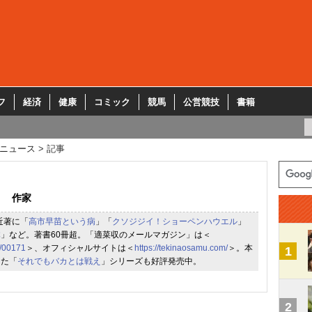
フ
経済
健康
コミック
競馬
公営競技
書籍
ニュース
記事
作家
近著に「
高市早苗という病
」「
クソジジイ！ショーペンハウエル
」
体
」など。著書60冊超。「適菜収のメールマガジン」は＜
m/00171
＞、オフィシャルサイトは＜
https://tekinaosamu.com/
＞。本
1
した「
それでもバカとは戦え
」シリーズも好評発売中。
2