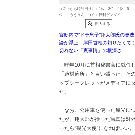
（左上から時計回りに）1位、3位、4位、5
位… うううん…（Ｃ）日刊ゲンダイ
拡大する
官邸内で“ドラ息子”翔太郎氏の更迭
論が浮上…岸田首相の切りたくて
切れない「裏事情」の根深さ
昨年10月に首相秘書官に就任
「適材適所」と言い張った。そ
ップシークレットがメディアに
た。
なお、公用車を使った観光につ
たが、翔太郎が撮った写真は対
ったら“観光大使”になればいい。