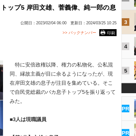
トップ5 岸田文雄、菅義偉、純一郎の息
3
公開日：
2023/02/04 06:00
更新日：
2024/03/25 10:25
>> バックナンバー
印刷
4
特に安倍政権以降、権力の私物化、公私混
5
同、縁故主義が目に余るようになったが、現
在岸田文雄の息子が注目を集めている。そこ
で自民党総裁のバカ息子トップ5を振り返って
みた。
PR
■3人は現職議員
PR