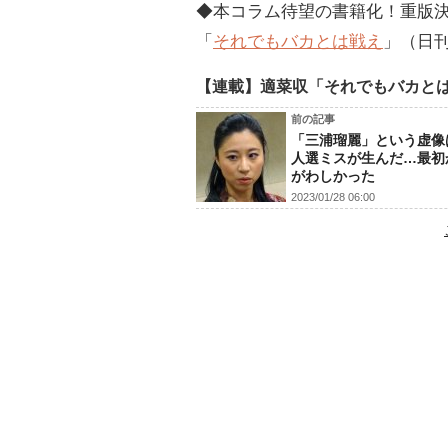
◆本コラム待望の書籍化！重版決定
「
それでもバカとは戦え
」（日刊
【連載】適菜収「それでもバカと
前の記事
「三浦瑠麗」という虚像
人選ミスが生んだ…最初
がわしかった
2023/01/28 06:00