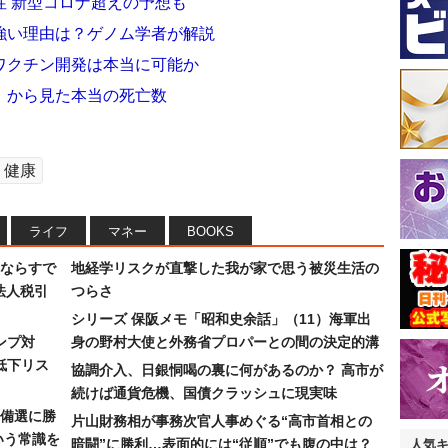
性 新型コロナ超えの予想も
強い理由は？ゲノム学者が解説
ワクチン開発は本当に可能か
」から見た本当の死亡数
健康
ライフ
マネー
BOOKS
ならすで
地経学リスクが直撃した我が家で思う被災生活の
法人税引
つらさ
シリーズ 保阪メモ「昭和史余話」（11）海軍出
ンプ対
身の野村大使と外務省プロパーとの間の決定的溝
低下リス
協調介入、日銀恫喝の裏に何があるのか？ 高市が
続けば通貨危機、国債クラッシュに現実味
備選に勝
片山財務相が事務次官人事めぐる“高市首相との
いう常識を
暗闘”に勝利…表面的には“従順”でも腹の中は？
人気