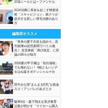
示温シールとは～ファンケル
AGA治療に革命を起こす検査技
術「スキャビジョン」銀クリが
提示する新しい薄毛治療のあり
方
編集部オススメ
「将来の愛子天皇を認めろ」高
市政権vs読売新聞でバトル激
化！ 皇室典範「再び改定」に世
論の85％が味方
2026夏の甲子園は「初出場校」
でも侮れない！ 4校ともハンデ
をはね返すポテンシャル十分
田中みな実“まんまるE乳”も筋金
入り！アッパレのあざとさ
阪神1位・森下翔太を英才教育
父親が明かす「マイホーム購入