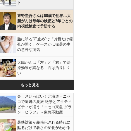
ト
東野圭吾さんは68歳で他界…大
腸がんは毎年の検便と3年ごとの
内視鏡検査で予防する
脇に塗る“汗止め”で「片目だけ瞳
孔が開く」ケースが…猛暑の中
の意外な病気
大腸がんは「左」と「右」で治
療効果が異なる…右は治りにく
い
もっと見る
楽しさいっぱい！北海道・ニセ
コで避暑の夏旅 絶景とアクティ
ビティが揃う「ニセコ東急 グラ
ン・ヒラフ」～東急不動産
暑熱対策が義務化される時代に
貼るだけで暑さの変化がわかる