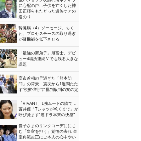
に心配の声…子供を亡くした神
田正輝らもたどった遺族ケアの
道のり
腎臓病（4）ソーセージ、ちく
わ、プロセスチーズの取り過ぎ
が腎機能を低下させる
「最強の新弟子」旭富士、デビ
ュー4場所連続Ｖでも残る大きな
課題
高市首相の早過ぎた「熊本訪
問」の背景…震災から1週間たた
ず“視察強行”に批判殺到の案の定
「VIVANT」1強ムードの陰で…
蒼井優「Tシャツが乾くまで」が
呼び覚ます"連ドラ本来の快感"
愛子さまのリンクコーデににじ
む「皇室を担う」覚悟の表れ 皇
室典範改正にご本人の心中やい