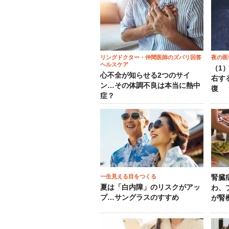
リングドクター・仲間医師のズバリ回答
夜の医
ヘルスケア
（1
心不全が知らせる2つのサイ
右す
ン…その体調不良は本当に熱中
復
症？
一生見える目をつくる
腎臓
夏は「白内障」のリスクがアッ
わ、
プ…サングラスのすすめ
が腎