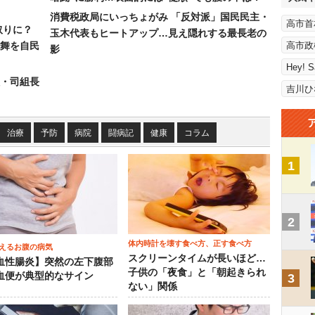
消費税政局にいっちょがみ 「反対派」国民民主・
高市首
取りに？
玉木代表もヒートアップ…見え隠れする最長老の
の舞を自民
高市政
影
Hey! 
組・司組長
吉川ひ
治療
予防
病院
闘病記
健康
コラム
1
2
体内時計を壊す食べ方、正す食べ方
えるお腹の病気
スクリーンタイムが長いほど…
血性腸炎】突然の左下腹部
子供の「夜食」と「朝起きられ
血便が典型的なサイン
3
ない」関係