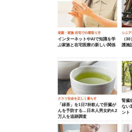
老親・家族 在宅での看取り方
シニア
インターネットやAIで知識を学
（3
ぶ家族と在宅医療の新しい関係
護施
クスリ社会を正しく暮らす
腎臓
「緑茶」を1日7杯飲んで肝臓が
ない
んを予防する…日本人男女約4.2
ント
万人を追跡調査