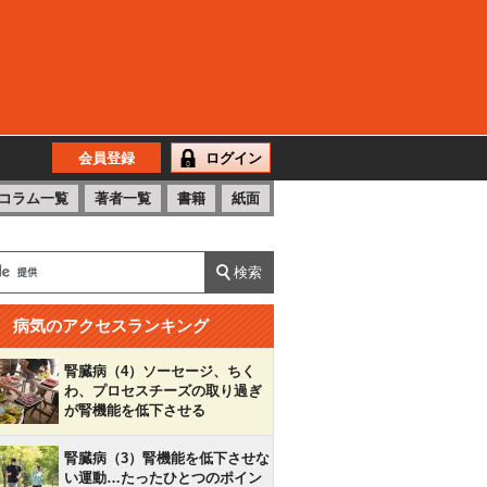
会員登録
ログイン
コラム一覧
著者一覧
書籍
紙面
病気のアクセスランキング
腎臓病（4）ソーセージ、ちく
わ、プロセスチーズの取り過ぎ
が腎機能を低下させる
腎臓病（3）腎機能を低下させな
い運動…たったひとつのポイン