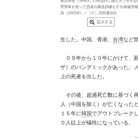
新型肺炎（SARS）の再流行に備えカプセル型
専用車を使って患者の搬送訓練をする保健所職
員（2003年）／（Ｃ）共同通信社
拡大する
生した。中国、香港、
台湾
など
０９年から１０年にかけて、
ザ）のパンデミックがあった。
上の死者を出した。
その後、超過死亡数に基づく再
人（中国を除く）が亡くなった
１５年に
韓国
でアウトブレーク
０人以上が犠牲になっている。