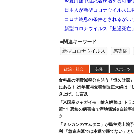
今夏は熱中症死者が増える可能
日本人が新型コロナウイルスに
コロナ終息の条件とされるが…
新型コロナウイルス「超過死亡
■関連キーワード
新型コロナウイルス
感染症
政治・社会
芸能
スポーツ
食料品の消費減税分を賄う「恒久財源」
にある！ 25年度与党税制改正大綱は「
き上げ」に言及
「米国産ジャガイモ」輸入解禁は“トラ
策”？ 恐怖の病害虫で産地壊滅&自給率
ク
「ミシガンのマムダニ」が民主党上院予
利 「急進左派では本選で勝てない」と