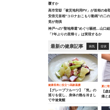
覆すか
高市官邸「被災地利用PV」が首相の命
安倍元首相“コロナおこもり動画”の二
党が危惧
神戸への“聖地帰還”めぐり騒然…山口
「7年ぶりの里帰り」は実現するか
最新の健康記事
病気
症状
健康長寿に役立つ高齢薬膳
夏に増
【グレープフルーツ】「気」の
【虚
巡りを促し、身体の熱を冷まし
痛と
て中途覚醒