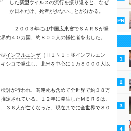
の
した新型ウイルスの流行を振り返ると、なぜ
か日本だけ、死者が少ないことが分かる。
PR
２００３年には
中国
広東省でＳＡＲＳが発
世界約４０カ国、約８００人の犠牲者を出した。
新型
インフルエンザ
（Ｈ１Ｎ１：豚インフルエン
1
メキシコで発生し、北米を中心に１万８０００人以
2
検討が行われ、関連死も含めて全世界で約２８万
と推定されている。１２年に発生したＭＥＲＳは、
3
し、３６人が亡くなった。現在までに全世界で８０
4