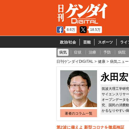
6.6万
18.5万
政治/社会
芸能
スポーツ
ライ
病気
症状
治療
予防
病院
日刊ゲンダイDIGITAL
健康
病気ニュー
永田宏
筑波大理工学研究
サイエンスリサ
オープンデータ
究、国民の消費動
かるなりやすい
著者のコラム一覧
第2波に備えよ 新型コロナを徹底検証