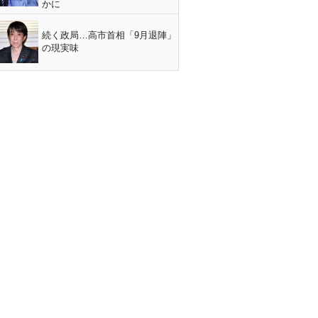
かに
続く政局…高市首相「9月退陣」
の現実味