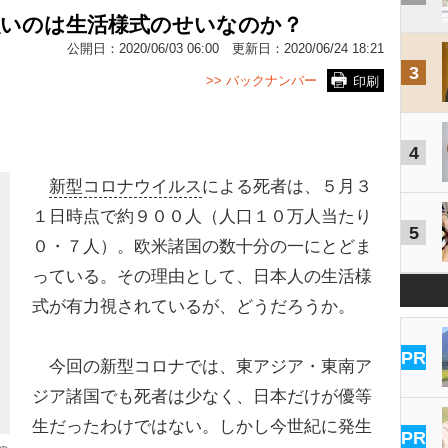
強いのは生活様式のせいなのか？
公開日：
2020/06/03 06:00
更新日：
2020/06/24 18:21
3
>> バックナンバー
印刷
4
新型コロナウイルス
による死者は、５月３
１日時点で約９００人（人口１０万人当たり
5
０・７人）。欧米諸国の数十分の一にとどま
っている。その理由として、日本人の生活様
式が有力視されているが、どうだろうか。
PR
今回の新型コロナでは、東アジア・東南ア
ジア諸国でも死者は少なく、日本だけが優等
生だったわけではない。しかし今世紀に発生
PR