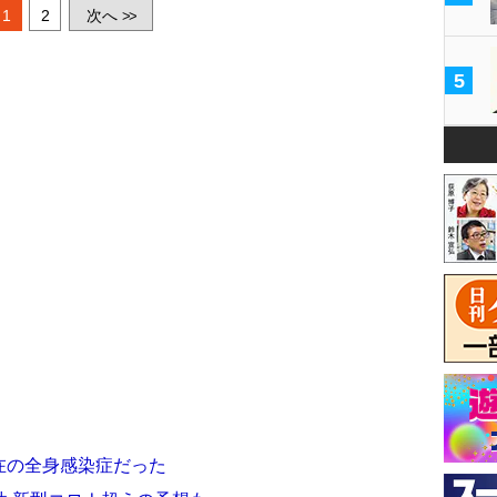
1
2
次へ
>>
5
介在の全身感染症だった