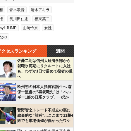
相
青木歌音
清水アキラ
権
黄川田仁志
板東英二
Say! JUMP
山崎怜奈
女性
なの
アクセスランキング
週間
佐藤二朗は信州大経済学部から
就職氷河期にリクルートに入社
も、わずか1日で辞めて役者の道
へ
欧州初の日本人指揮官誕生へ 森
保一監督の“再就職先”は「ベル
ギー1部の日系クラブ」一択か
菅野智之トレード不成立の裏に
致命的な“前科”…ここまで11勝4
敗でも市場価値が低かったワケ
強いショック状態の清水アキラ