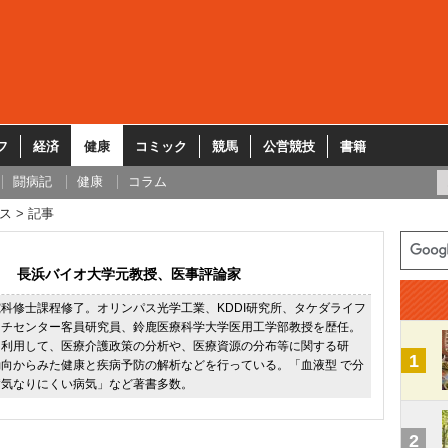
フ
経済
健康
コミック
競馬
公営競技
書籍
闘病記
健康
コラム
ス
記事
長浜バイオ大学元教授、医事評論家
科修士課程修了。オリンパス光学工業、KDDI研究所、タケダライフ
ーチセンター客員研究員、鈴鹿医療科学大学医用工学部教授を歴任。
を利用して、医療介護政策の分析や、医療資源の分布等に関する研
1
向からみた健康と疾病予防の解析などを行っている。「血液型 で分
病気なりにくい病気」など著書多数。
2