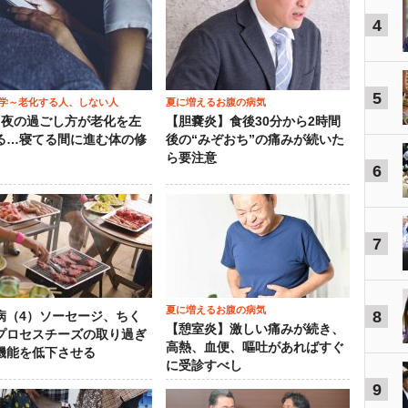
4
5
学～老化する人、しない人
夏に増えるお腹の病気
）夜の過ごし方が老化を左
【胆嚢炎】食後30分から2時間
る…寝てる間に進む体の修
後の“みぞおち”の痛みが続いた
ら要注意
6
7
夏に増えるお腹の病気
8
病（4）ソーセージ、ちく
【憩室炎】激しい痛みが続き、
プロセスチーズの取り過ぎ
高熱、血便、嘔吐があればすぐ
機能を低下させる
に受診すべし
9