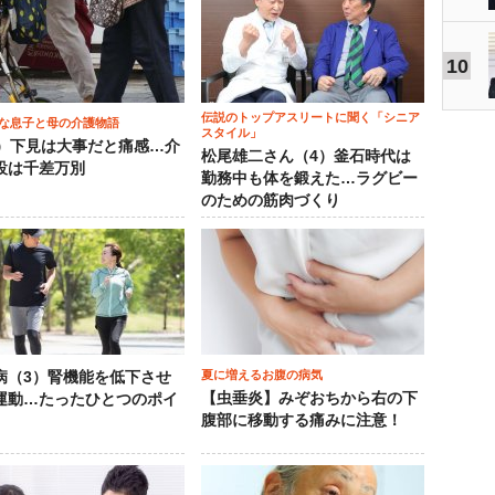
10
伝説のトップアスリートに聞く「シニア
な息子と母の介護物語
スタイル」
0）下見は大事だと痛感…介
松尾雄二さん（4）釜石時代は
設は千差万別
勤務中も体を鍛えた…ラグビー
のための筋肉づくり
夏に増えるお腹の病気
病（3）腎機能を低下させ
【虫垂炎】みぞおちから右の下
運動…たったひとつのポイ
腹部に移動する痛みに注意！