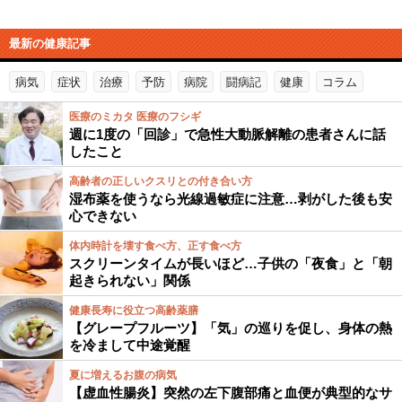
最新の健康記事
病気
症状
治療
予防
病院
闘病記
健康
コラム
医療のミカタ 医療のフシギ
週に1度の「回診」で急性大動脈解離の患者さんに話
したこと
高齢者の正しいクスリとの付き合い方
湿布薬を使うなら光線過敏症に注意…剥がした後も安
心できない
体内時計を壊す食べ方、正す食べ方
スクリーンタイムが長いほど…子供の「夜食」と「朝
起きられない」関係
健康長寿に役立つ高齢薬膳
【グレープフルーツ】「気」の巡りを促し、身体の熱
を冷まして中途覚醒
夏に増えるお腹の病気
【虚血性腸炎】突然の左下腹部痛と血便が典型的なサ