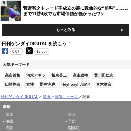
5
菅野智之トレード不成立の裏に致命的な“前科”…ここ
まで11勝4敗でも市場価値が低かったワケ
もっとみる
日刊ゲンダイDIGITALを読もう！
6.6万
18.5万
人気キーワード
高市首相
清水アキラ
板東英二
高市政権
黄川田仁志
山崎怜奈
女性
野村克也
Hey! Say! JUMP
青木歌音
日刊ゲンダイDIGITAL
健康
病気ニュース
記事
健康
病気
症状
治療
予防
病院
闘病記