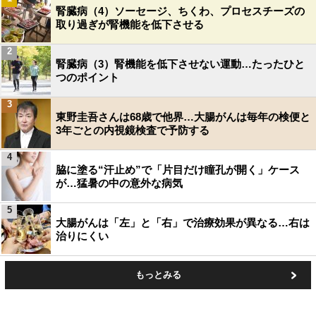
腎臓病（4）ソーセージ、ちくわ、プロセスチーズの
取り過ぎが腎機能を低下させる
2
腎臓病（3）腎機能を低下させない運動…たったひと
つのポイント
3
東野圭吾さんは68歳で他界…大腸がんは毎年の検便と
3年ごとの内視鏡検査で予防する
4
脇に塗る“汗止め”で「片目だけ瞳孔が開く」ケース
が…猛暑の中の意外な病気
5
大腸がんは「左」と「右」で治療効果が異なる…右は
治りにくい
もっとみる