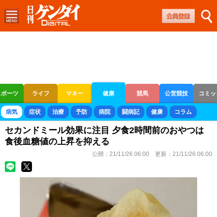
スポーツ
ライフ
マネー
健康
競馬
公営競技
コミッ
ボートレース
競輪
オートレース
病気
症状
治療
予防
病院
闘病記
健康
コラム
セカンドミール効果に注目 夕食2時間前のおやつは
食後血糖値の上昇を抑える
公開：
21/11/26 06:00
更新：
21/11/26 06:00