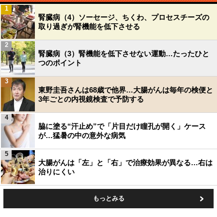
1
腎臓病（4）ソーセージ、ちくわ、プロセスチーズの
取り過ぎが腎機能を低下させる
2
腎臓病（3）腎機能を低下させない運動…たったひと
つのポイント
3
東野圭吾さんは68歳で他界…大腸がんは毎年の検便と
3年ごとの内視鏡検査で予防する
4
脇に塗る“汗止め”で「片目だけ瞳孔が開く」ケース
が…猛暑の中の意外な病気
5
大腸がんは「左」と「右」で治療効果が異なる…右は
治りにくい
もっとみる