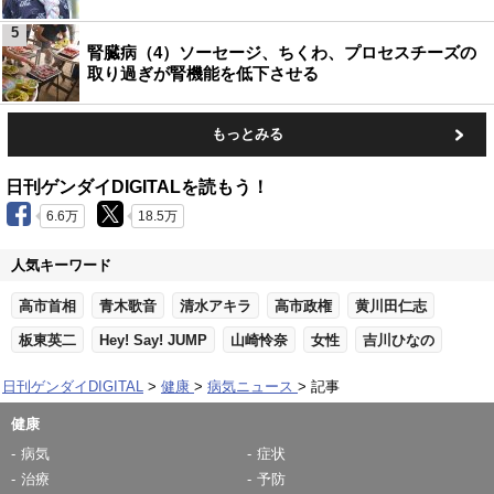
5
腎臓病（4）ソーセージ、ちくわ、プロセスチーズの
取り過ぎが腎機能を低下させる
もっとみる
日刊ゲンダイDIGITALを読もう！
6.6万
18.5万
人気キーワード
高市首相
青木歌音
清水アキラ
高市政権
黄川田仁志
板東英二
Hey! Say! JUMP
山崎怜奈
女性
吉川ひなの
日刊ゲンダイDIGITAL
健康
病気ニュース
記事
健康
病気
症状
治療
予防