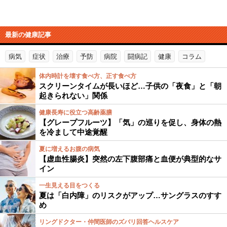
最新の健康記事
病気
症状
治療
予防
病院
闘病記
健康
コラム
体内時計を壊す食べ方、正す食べ方
スクリーンタイムが長いほど…子供の「夜食」と「朝
起きられない」関係
健康長寿に役立つ高齢薬膳
【グレープフルーツ】「気」の巡りを促し、身体の熱
を冷まして中途覚醒
夏に増えるお腹の病気
【虚血性腸炎】突然の左下腹部痛と血便が典型的なサ
イン
一生見える目をつくる
夏は「白内障」のリスクがアップ…サングラスのすす
め
リングドクター・仲間医師のズバリ回答ヘルスケア