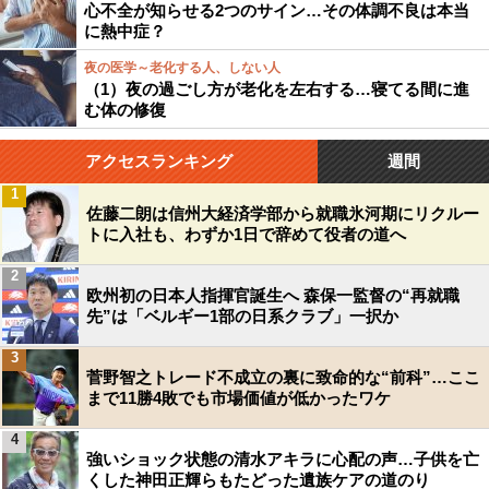
心不全が知らせる2つのサイン…その体調不良は本当
に熱中症？
夜の医学～老化する人、しない人
（1）夜の過ごし方が老化を左右する…寝てる間に進
む体の修復
アクセスランキング
週間
1
佐藤二朗は信州大経済学部から就職氷河期にリクルー
トに入社も、わずか1日で辞めて役者の道へ
2
欧州初の日本人指揮官誕生へ 森保一監督の“再就職
先”は「ベルギー1部の日系クラブ」一択か
3
菅野智之トレード不成立の裏に致命的な“前科”…ここ
まで11勝4敗でも市場価値が低かったワケ
4
強いショック状態の清水アキラに心配の声…子供を亡
くした神田正輝らもたどった遺族ケアの道のり