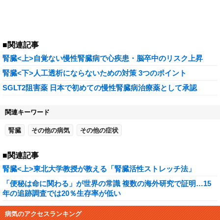
■関連記事
腎臓<上>自覚ない慢性腎臓病で心疾患・脳卒中のリスク上昇
腎臓<下>人工透析にならないための対策 3つのポイント
SGLT2阻害薬 日本で初めての慢性腎臓病治療薬として承認
関連キーワード
腎臓
その他の病気
その他の症状
■関連記事
腎臓<上>東北大学教授が教える「腎臓活性ストレッチ法」
「便秘は命に関わる」が世界の常識 複数の海外研究で証明…15
年の追跡調査では20％生存率が低い
病気のアクセスランキング