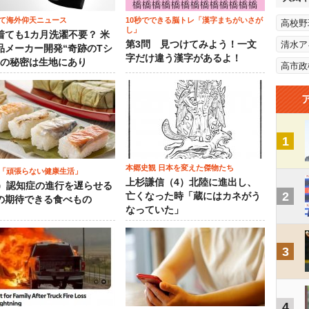
て海外仰天ニュース
10秒でできる脳トレ「漢字まちがいさが
高校野
し」
着ても1カ月洗濯不要？ 米
第3問 見つけてみよう！一文
清水ア
品メーカー開発“奇跡のTシ
字だけ違う漢字があるよ！
”の秘密は生地にあり
高市政
1
本郷史観 日本を変えた傑物たち
「頑張らない健康生活」
上杉謙信（4）北陸に進出し、
5）認知症の進行を遅らせる
2
亡くなった時「蔵にはカネがう
の期待できる食べもの
なっていた」
3
4