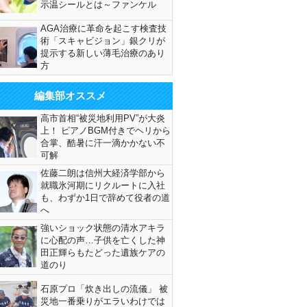
示温シールとは～ファンケル
AGA治療に革命を起こす検査技
術「スキャビジョン」銀クリが
提示する新しい薄毛治療のあり
方
編集部オススメ
高市首相“被災地利用PV”が大炎
上！ ピアノBGM付きでヘリから
合掌、酷暑に汗一滴かかない不
可解
佐藤二朗は信州大経済学部から
就職氷河期にリクルートに入社
も、わずか1日で辞めて役者の道
へ
強いショック状態の清水アキラ
に心配の声…子供を亡くした神
田正輝らもたどった遺族ケアの
道のり
石原プロ「炊き出しの流儀」 被
災地一番乗りがエラいわけでは