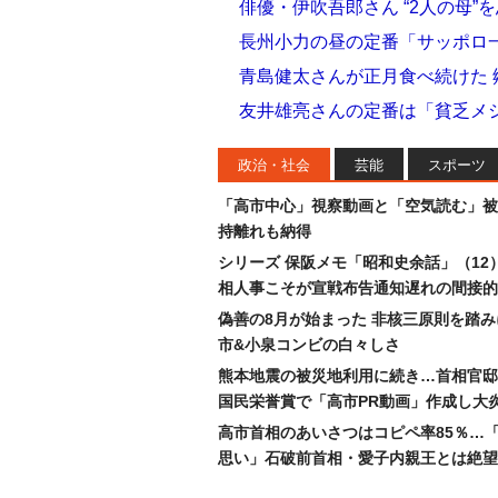
俳優・伊吹吾郎さん “2人の母
長州小力の昼の定番「サッポロ
青島健太さんが正月食べ続けた
友井雄亮さんの定番は「貧乏メ
政治・社会
芸能
スポーツ
「高市中心」視察動画と「空気読む」被
持離れも納得
シリーズ 保阪メモ「昭和史余話」（12
相人事こそが宣戦布告通知遅れの間接的
偽善の8月が始まった 非核三原則を踏
市&小泉コンビの白々しさ
熊本地震の被災地利用に続き…首相官邸
国民栄誉賞で「高市PR動画」作成し大
高市首相のあいさつはコピペ率85％…
思い」石破前首相・愛子内親王とは絶望