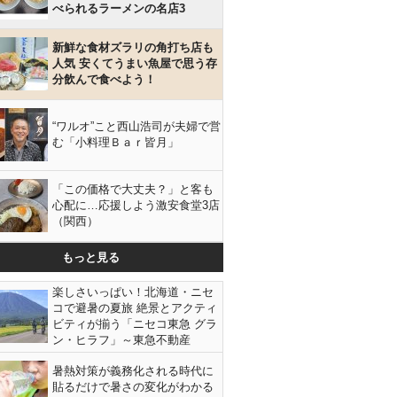
べられるラーメンの名店3
新鮮な食材ズラリの角打ち店も
人気 安くてうまい魚屋で思う存
分飲んで食べよう！
“ワルオ”こと西山浩司が夫婦で営
む「小料理Ｂａｒ皆月」
「この価格で大丈夫？」と客も
心配に…応援しよう激安食堂3店
（関西）
もっと見る
楽しさいっぱい！北海道・ニセ
コで避暑の夏旅 絶景とアクティ
ビティが揃う「ニセコ東急 グラ
ン・ヒラフ」～東急不動産
暑熱対策が義務化される時代に
貼るだけで暑さの変化がわかる