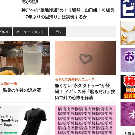
党が危惧
神戸への“聖地帰還”めぐり騒然…山口組・司組長
「7年ぶりの里帰り」は実現するか
グルメ
アミューズメント
コラム
もぎたて海外仰天ニュース
 大酒の一滴
痛くない“永久タトゥー”が登
2）酷暑の午後の涼み酒
場！ イギリス発「貼るだけ」技
術で針の恐怖を解消
人気