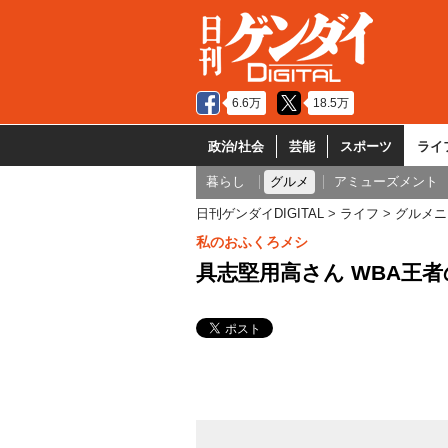
6.6万
18.5万
政治/社会
芸能
スポーツ
ライ
暮らし
グルメ
アミューズメント
日刊ゲンダイDIGITAL
ライフ
グルメニ
私のおふくろメシ
具志堅用高さん WBA王