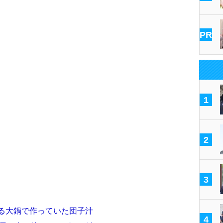
PR
1
2
3
ある大鍋で作っていた団子汁
4