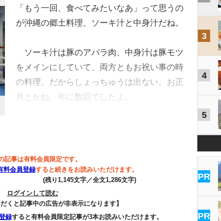
「もう一回、食べてみたいなあ」って思うの
が沖縄の郷土料理、ソーキ汁と中身汁だね。
3
ソーキ汁は豚のアバラ肉、中身汁は豚モツ
をメインにしていて、両方ともお祝い事の時
4
の料理。だからしょっちゅうは出ない。お正
月とかね。年に数回でしたよ。
…
5
の記事は有料会員限定です。
有料会員登録
すると続きをお読みいただけます。
PR
(残り1,145文字／全文1,286文字)
ログインして読む
ただくと記事中の広告が非表示になります】
PR
登録
すると有料会員限定記事が3本お読みいただけます。