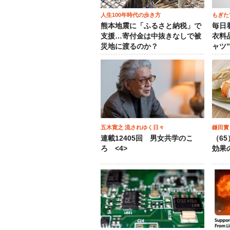
人生100年時代の歩き方
もぎた
熊本地震に「ふるさと納税」で
毎日
支援…寄付金は中抜きなしで被
衣料
災地に渡るのか？
ャツ
五木寛之 流されゆく日々
鎌田實
連載12405回 男女共学のこ
（6
ろ <4>
効果