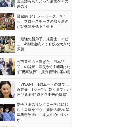
田正輝らもたどった遺族ケアの
道のり
腎臓病（4）ソーセージ、ちく
わ、プロセスチーズの取り過ぎ
が腎機能を低下させる
「最強の新弟子」旭富士、デビ
ュー4場所連続Ｖでも残る大きな
課題
高市首相の早過ぎた「熊本訪
問」の背景…震災から1週間たた
ず“視察強行”に批判殺到の案の定
「VIVANT」1強ムードの陰で…
蒼井優「Tシャツが乾くまで」が
呼び覚ます"連ドラ本来の快感"
愛子さまのリンクコーデににじ
む「皇室を担う」覚悟の表れ 皇
室典範改正にご本人の心中やい
かに