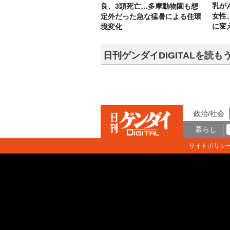
乳が
良、3頭死亡…多摩動物園も想
女性
定外だった急な猛暑による住環
に変
境変化
日刊ゲンダイDIGITALを読も
政治/社会
暮らし
サイトポリシ