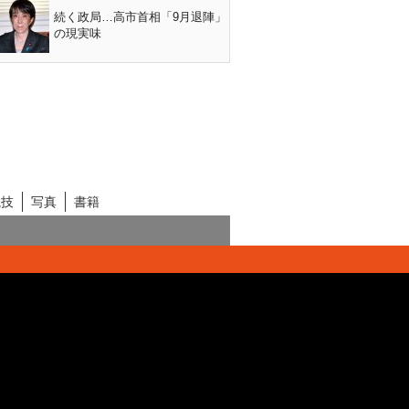
続く政局…高市首相「9月退陣」
の現実味
競技
写真
書籍