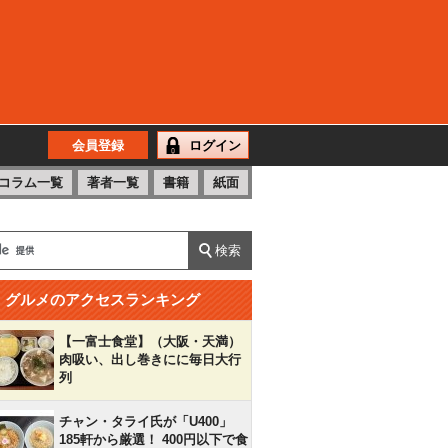
会員登録
ログイン
コラム一覧
著者一覧
書籍
紙面
グルメのアクセスランキング
【一富士食堂】（大阪・天満）
肉吸い、出し巻きにに毎日大行
列
チャン・タライ氏が「U400」
185軒から厳選！ 400円以下で食