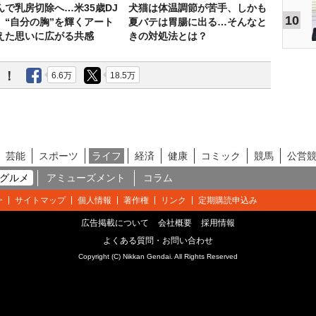
んで乳房切除へ…米35歳DJ
犬猫は体温調節が苦手、しかも
10
、“自分の胸”を輝くアート
夏バテは胃腸に出る…そんなと
えた思いに広がる共感
きの対処法とは？
う！
6.6万
18.5万
芸能
スポーツ
ライフ
経済
健康
コミック
競馬
公営
グルメ
アミューズメント
コラム
ー
サイトマップ
個人情報
著作権
リンク
定期購読申込み
広告掲載について
会社概要
採用情報
よくある質問・お問い合わせ
Copyright (C) Nikkan Gendai. All Rights Reserved