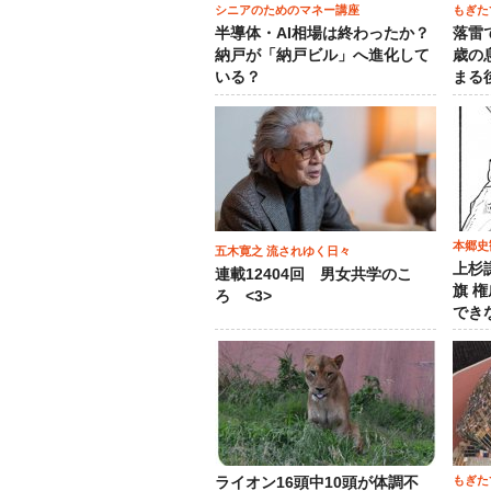
シニアのためのマネー講座
もぎた
半導体・AI相場は終わったか？
落雷
納戸が「納戸ビル」へ進化して
歳の
いる？
まる
本郷史
五木寛之 流されゆく日々
上杉
連載12404回 男女共学のこ
旗 
ろ <3>
でき
もぎた
ライオン16頭中10頭が体調不