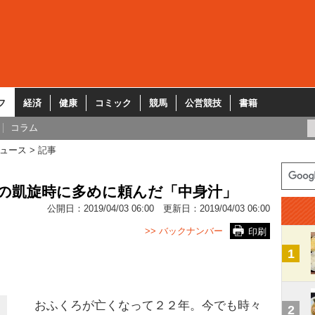
フ
経済
健康
コミック
競馬
公営競技
書籍
コラム
ュース
記事
者の凱旋時に多めに頼んだ「中身汁」
公開日：
2019/04/03 06:00
更新日：
2019/04/03 06:00
>> バックナンバー
印刷
1
おふくろが亡くなって２２年。今でも時々
2