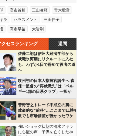
球
高市首相
三山凌輝
青木歌音
キラ
ハラスメント
三田佳子
権
高市早苗
大岩剛
アクセスランキング
週間
佐藤二朗は信州大経済学部から
就職氷河期にリクルートに入社
も、わずか1日で辞めて役者の道
へ
欧州初の日本人指揮官誕生へ 森
保一監督の“再就職先”は「ベル
ギー1部の日系クラブ」一択か
菅野智之トレード不成立の裏に
致命的な“前科”…ここまで11勝4
敗でも市場価値が低かったワケ
強いショック状態の清水アキラ
に心配の声…子供を亡くした神