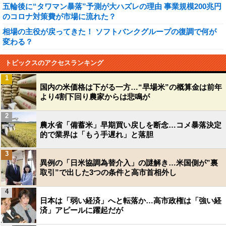
五輪後に“タワマン暴落”予測が大ハズレの理由 事業規模200兆円
のコロナ対策費が市場に流れた？
相場の主役が戻ってきた！ ソフトバンクグループの復調で何が
変わる？
トピックスのアクセスランキング
1
国内の米価格は下がる一方…“早場米”の概算金は前年
より4割下回り農家からは悲鳴が
2
農水省「備蓄米」早期買い戻しを断念…コメ暴落決定
的で業界は「もう手遅れ」と落胆
3
異例の「日米協調為替介入」の謎解き…米国側が”裏
取引”で出した3つの条件と高市首相外し
4
日本は「弱い経済」へと転落か…高市政権は「強い経
済」アピールに躍起だが