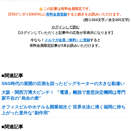
この記事は有料会員限定です。
日刊ゲンダイDIGITALに
有料会員登録
すると続きをお読みいただけます。
(残り264文字／全文405文字)
ログインして読む
【ログインしていただくと記事中の広告が非表示になります】
今なら！
メルマガ会員（無料）に登録
すると
有料会員限定記事が3本お読みいただけます。
■関連記事
SNS時代の展開の目測を誤ったビッグモーターの大きな勘違い
大阪・関西万博大ピンチ！ 「電通」離脱で意思決定機関は専門
家不在の“烏合の衆”
オフィスビルやホテルも開業相次ぐ 世界水泳に沸く福岡に持ち
上がった意外な“副作用”
■関連記事