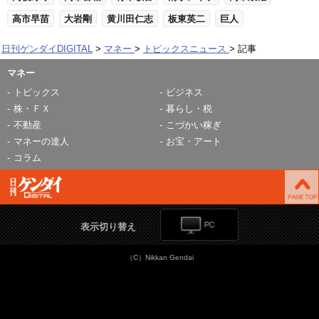
高市早苗
大岩剛
黄川田仁志
板東英二
巨人
日刊ゲンダイDIGITAL
マネー
トピックスニュース
記事
マネー
トピックス
ビジネス
株・ＦＸ
暮らし・税
不動産
こづかい稼ぎ
マネーの達人
お宝・アート
コラム
表示切り替え
（C）Nikkan Gendai