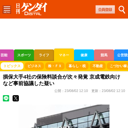
芸能
スポーツ
ライフ
マネー
健康
競馬
公営競
ボートレース
競輪
オートレース
トピックス
ビジネス
株・ＦＸ
暮らし・税
不動産
こづかい稼
損保大手4社の保険料談合が次々発覚 京成電鉄向け
など事前協議した疑い
公開：
23/08/02 12:10
更新：
23/08/02 12:10