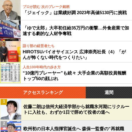
プロが読む 次のブレーク銘柄
「ジェイック」は業績好調 2023年高値5130円に挑戦
「ゆで太郎」大卒初任給35万円の衝撃…外食産業で加
速する劇的な人材争奪戦
語り部の経営者たち
HIROTSUバイオサイエンス 広津崇亮社長（4）「が
んが怖くない時代をつくりたい」
人生100年時代の歩き方
“10億円プレーヤー”も続々 大手企業の高額役員報酬
トップ50の顔ぶれ
アクセスランキング
週間
1
佐藤二朗は信州大経済学部から就職氷河期にリクルー
トに入社も、わずか1日で辞めて役者の道へ
2
欧州初の日本人指揮官誕生へ 森保一監督の“再就職