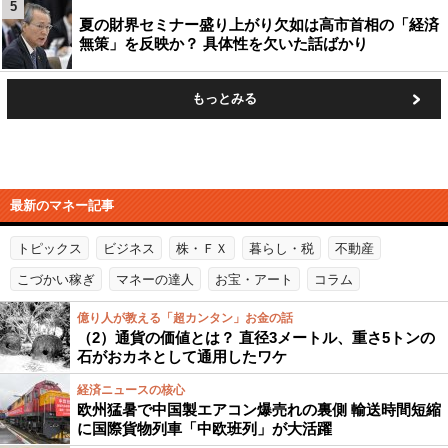
5
夏の財界セミナー盛り上がり欠如は高市首相の「経済
無策」を反映か？ 具体性を欠いた話ばかり
もっとみる
最新のマネー記事
トピックス
ビジネス
株・ＦＸ
暮らし・税
不動産
こづかい稼ぎ
マネーの達人
お宝・アート
コラム
億り人が教える「超カンタン」お金の話
（2）通貨の価値とは？ 直径3メートル、重さ5トンの
石がおカネとして通用したワケ
経済ニュースの核心
欧州猛暑で中国製エアコン爆売れの裏側 輸送時間短縮
に国際貨物列車「中欧班列」が大活躍