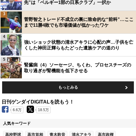
先”は「ベルギー1部の日系クラブ」一択か
3
菅野智之トレード不成立の裏に致命的な“前科”…ここ
まで11勝4敗でも市場価値が低かったワケ
4
強いショック状態の清水アキラに心配の声…子供を亡
くした神田正輝らもたどった遺族ケアの道のり
5
腎臓病（4）ソーセージ、ちくわ、プロセスチーズの
取り過ぎが腎機能を低下させる
もっとみる
日刊ゲンダイDIGITALを読もう！
6.6万
18.5万
人気キーワード
高校野球
高市首相
青木歌音
清水アキラ
高市政権