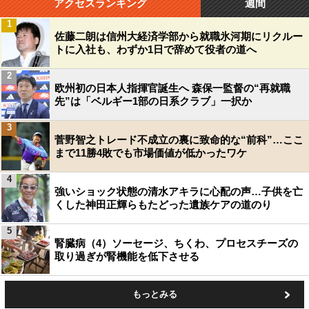
アクセスランキング
週間
1
佐藤二朗は信州大経済学部から就職氷河期にリクルー
トに入社も、わずか1日で辞めて役者の道へ
2
欧州初の日本人指揮官誕生へ 森保一監督の“再就職
先”は「ベルギー1部の日系クラブ」一択か
3
菅野智之トレード不成立の裏に致命的な“前科”…ここ
まで11勝4敗でも市場価値が低かったワケ
4
強いショック状態の清水アキラに心配の声…子供を亡
くした神田正輝らもたどった遺族ケアの道のり
5
腎臓病（4）ソーセージ、ちくわ、プロセスチーズの
取り過ぎが腎機能を低下させる
もっとみる