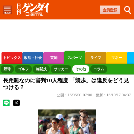
トピックス
政治・社会
芸能
スポーツ
ライフ
マネー
ボートレース
競輪
オートレース
野球
ゴルフ
格闘技
サッカー
その他
コラム
長距離なのに審判10人程度 「競歩」は違反をどう見
つける？
公開：
15/05/01 07:00
更新：
16/10/17 04:37