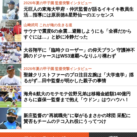
2026年夏の甲子園 監督突撃インタビュー
元巨人の東海大甲府・仲沢監督が語るイキイキ教員生
活…指導には原辰徳&星野仙一のエッセンス
山﨑武司 これが俺の生きる道
サウナで震度6の余震…避難しようにも「全裸だから
すぐには…」と妙に冷静だった
大谷翔平に「臨時クローザー」の仰天プラン 守護神不
調のドジャースはWS3連覇へなりふり構わず
2026年夏の甲子園 監督突撃インタビュー
聖隷クリストファーのプロ注目左腕は「大学進学」揺
るがず…田中監督が明かした親子の事情
海舟&航大のモテモテ佐野兄弟は移籍金総額140億円
さらに森保一監督まで抱え「ウドン」はウハウハ！
新庄監督の“再就職先”に挙がるまさかの球団 采配に
賛否もチームのテコ入れ役にうってつけ