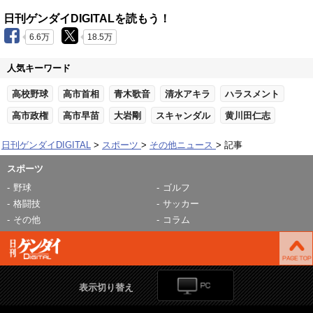
日刊ゲンダイDIGITALを読もう！
6.6万
18.5万
人気キーワード
高校野球
高市首相
青木歌音
清水アキラ
ハラスメント
高市政権
高市早苗
大岩剛
スキャンダル
黄川田仁志
日刊ゲンダイDIGITAL
スポーツ
その他ニュース
記事
スポーツ
野球
ゴルフ
格闘技
サッカー
その他
コラム
表示切り替え