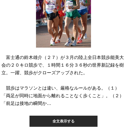
富士通の鈴木雄介（２７）が３月の陸上全日本競歩能美大
会の２０キロ競歩で、１時間１６分３６秒の世界新記録を樹
立。一躍、競歩がクローズアップされた。
競歩はマラソンとは違い、厳格なルールがある。（１）
「両足が同時に地面から離れることなく歩くこと」。（２）
「前足は接地の瞬間か…
全文表示する