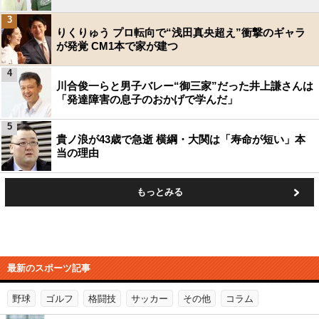
3
りくりゅう プロ転向で“浅田真央超え”衝撃のギャラ
が発覚 CM1本で家が建つ
4
川合俊一らと男子バレー“御三家”だった井上謙さんは
「発達障害の息子のおかげで学んだ」
5
貴ノ浪が43歳で急逝 横綱・大関は「寿命が短い」本
当の理由
もっとみる
最新のスポーツ記事
野球
ゴルフ
格闘技
サッカー
その他
コラム