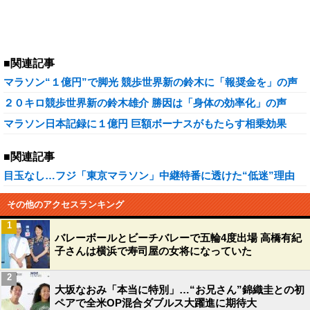
■関連記事
マラソン“１億円”で脚光 競歩世界新の鈴木に「報奨金を」の声
２０キロ競歩世界新の鈴木雄介 勝因は「身体の効率化」の声
マラソン日本記録に１億円 巨額ボーナスがもたらす相乗効果
■関連記事
目玉なし…フジ「東京マラソン」中継特番に透けた“低迷”理由
その他のアクセスランキング
1
バレーボールとビーチバレーで五輪4度出場 高橋有紀
子さんは横浜で寿司屋の女将になっていた
2
大坂なおみ「本当に特別」…“お兄さん”錦織圭との初
ペアで全米OP混合ダブルス大躍進に期待大