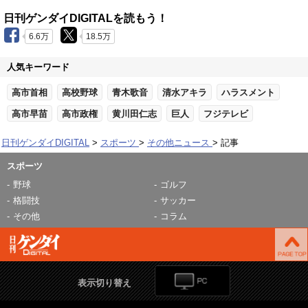
日刊ゲンダイDIGITALを読もう！
6.6万
18.5万
人気キーワード
高市首相
高校野球
青木歌音
清水アキラ
ハラスメント
高市早苗
高市政権
黄川田仁志
巨人
フジテレビ
日刊ゲンダイDIGITAL
スポーツ
その他ニュース
記事
スポーツ
野球
ゴルフ
格闘技
サッカー
その他
コラム
表示切り替え