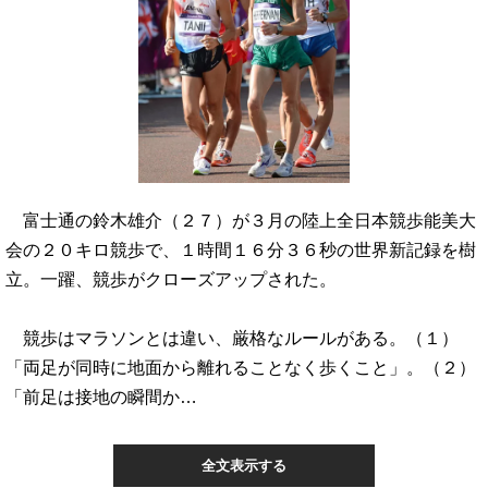
富士通の鈴木雄介（２７）が３月の陸上全日本競歩能美大
会の２０キロ競歩で、１時間１６分３６秒の世界新記録を樹
立。一躍、競歩がクローズアップされた。
競歩はマラソンとは違い、厳格なルールがある。（１）
「両足が同時に地面から離れることなく歩くこと」。（２）
「前足は接地の瞬間か…
全文表示する