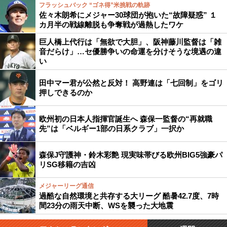
フラッシュバック “ゴネ得”米挑戦の軌跡
佐々木朗希にメジャー30球団が抱いた“故障疑惑” １
カ月半の戦線離脱も争奪戦が過熱したワケ
巨人橋上代行は「無欲で大胆」、阪神藤川監督は「雑
音だらけ」…セ優勝争いの命運を分けそうな境遇の違
い
田中マー君が公然と反対！ 高野連は「七回制」をゴリ
押しできるのか
欧州初の日本人指揮官誕生へ 森保一監督の“再就職
先”は「ベルギー1部の日系クラブ」一択か
森保J守護神・鈴木彩艶 現実味帯びる欧州BIG5強豪パ
リSG移籍の吉凶
メジャーリーグ通信
過酷な自然環境と共存する大リーグ 酷暑42.7度、7時
間23分の雨天中断、WSを襲った大地震