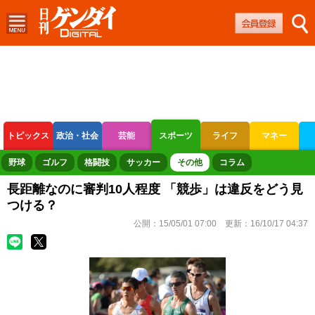
トピックス
政治・社会
芸能
スポーツ
ライフ
マネー
ボートレース
競輪
オートレース
野球
ゴルフ
格闘技
サッカー
その他
コラム
長距離なのに審判10人程度 「競歩」は違反をどう見
つける？
公開：
15/05/01 07:00
更新：
16/10/17 04:37