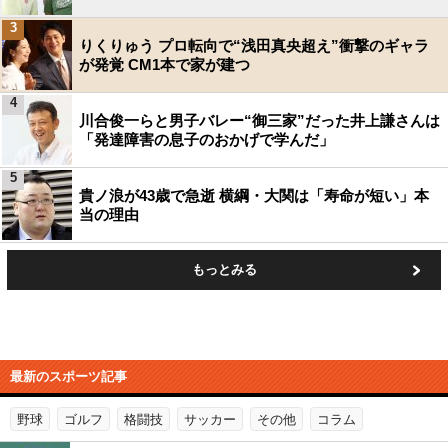
3
りくりゅう プロ転向で“浅田真央超え”衝撃のギャラ
が発覚 CM1本で家が建つ
4
川合俊一らと男子バレー“御三家”だった井上謙さんは
「発達障害の息子のおかげで学んだ」
5
貴ノ浪が43歳で急逝 横綱・大関は「寿命が短い」本
当の理由
もっとみる
最新のスポーツ記事
野球
ゴルフ
格闘技
サッカー
その他
コラム