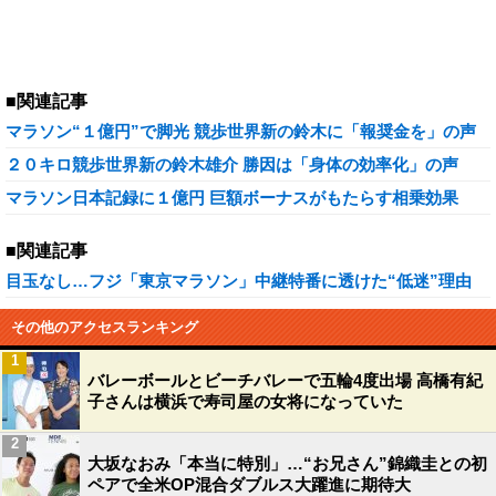
■関連記事
マラソン“１億円”で脚光 競歩世界新の鈴木に「報奨金を」の声
２０キロ競歩世界新の鈴木雄介 勝因は「身体の効率化」の声
マラソン日本記録に１億円 巨額ボーナスがもたらす相乗効果
■関連記事
目玉なし…フジ「東京マラソン」中継特番に透けた“低迷”理由
その他のアクセスランキング
1
バレーボールとビーチバレーで五輪4度出場 高橋有紀
子さんは横浜で寿司屋の女将になっていた
2
大坂なおみ「本当に特別」…“お兄さん”錦織圭との初
ペアで全米OP混合ダブルス大躍進に期待大