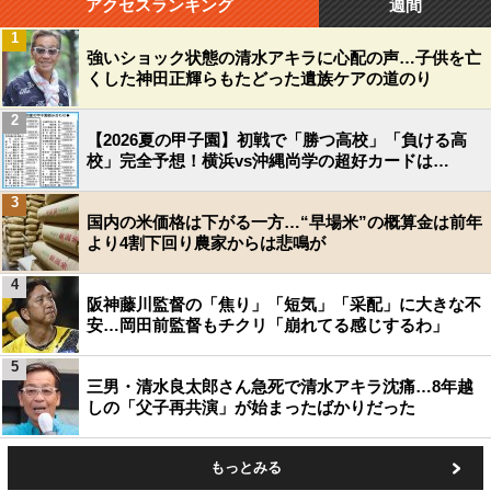
アクセスランキング
週間
1
強いショック状態の清水アキラに心配の声…子供を亡
くした神田正輝らもたどった遺族ケアの道のり
2
【2026夏の甲子園】初戦で「勝つ高校」「負ける高
校」完全予想！横浜vs沖縄尚学の超好カードは…
3
国内の米価格は下がる一方…“早場米”の概算金は前年
より4割下回り農家からは悲鳴が
4
阪神藤川監督の「焦り」「短気」「采配」に大きな不
安…岡田前監督もチクリ「崩れてる感じするわ」
5
三男・清水良太郎さん急死で清水アキラ沈痛…8年越
しの「父子再共演」が始まったばかりだった
もっとみる