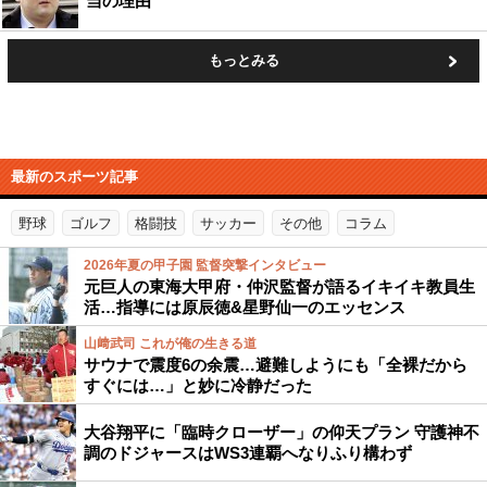
当の理由
もっとみる
最新のスポーツ記事
野球
ゴルフ
格闘技
サッカー
その他
コラム
2026年夏の甲子園 監督突撃インタビュー
元巨人の東海大甲府・仲沢監督が語るイキイキ教員生
活…指導には原辰徳&星野仙一のエッセンス
山﨑武司 これが俺の生きる道
サウナで震度6の余震…避難しようにも「全裸だから
すぐには…」と妙に冷静だった
大谷翔平に「臨時クローザー」の仰天プラン 守護神不
調のドジャースはWS3連覇へなりふり構わず