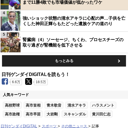
まで11勝4敗でも市場価値が低かったワケ
4
強いショック状態の清水アキラに心配の声…子供を亡
くした神田正輝らもたどった遺族ケアの道のり
5
腎臓病（4）ソーセージ、ちくわ、プロセスチーズの
取り過ぎが腎機能を低下させる
もっとみる
日刊ゲンダイDIGITALを読もう！
6.6万
18.5万
人気キーワード
高校野球
高市首相
青木歌音
清水アキラ
ハラスメント
高市政権
高市早苗
大岩剛
スキャンダル
黄川田仁志
日刊ゲンダイDIGITAL
スポーツ
その他ニュース
記事