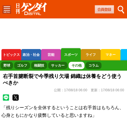
トピックス
政治・社会
芸能
スポーツ
ライフ
マネー
ボートレース
競輪
オートレース
野球
ゴルフ
格闘技
サッカー
その他
コラム
右手首腱断裂で今季残り欠場 錦織は休養をどう使う
べきか
公開：
17/08/18 06:00
更新：
17/08/18 06:00
「残りシーズンを全休するということは右手首はもちろん、
心身ともにかなり疲弊していると思いますね」