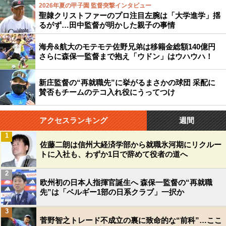
2026年夏の甲子園 監督突撃インタビュー
聖隷クリストファーのプロ注目左腕は「大学進学」揺
るがず…田中監督が明かした親子の事情
海舟&航大のモテモテ佐野兄弟は移籍金総額140億円
さらに森保一監督まで抱え「ウドン」はウハウハ！
新庄監督の“再就職先”に挙がるまさかの球団 采配に
賛否もチームのテコ入れ役にうってつけ
アクセスランキング
週間
1
佐藤二朗は信州大経済学部から就職氷河期にリクルー
トに入社も、わずか1日で辞めて役者の道へ
2
欧州初の日本人指揮官誕生へ 森保一監督の“再就職
先”は「ベルギー1部の日系クラブ」一択か
3
菅野智之トレード不成立の裏に致命的な“前科”…ここ