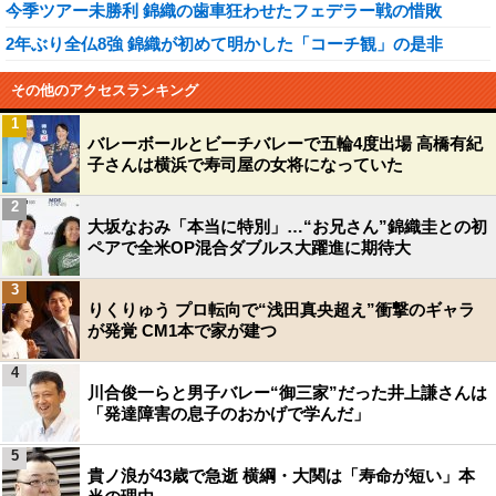
今季ツアー未勝利 錦織の歯車狂わせたフェデラー戦の惜敗
2年ぶり全仏8強 錦織が初めて明かした「コーチ観」の是非
その他のアクセスランキング
1
バレーボールとビーチバレーで五輪4度出場 高橋有紀
子さんは横浜で寿司屋の女将になっていた
2
大坂なおみ「本当に特別」…“お兄さん”錦織圭との初
ペアで全米OP混合ダブルス大躍進に期待大
3
りくりゅう プロ転向で“浅田真央超え”衝撃のギャラ
が発覚 CM1本で家が建つ
4
川合俊一らと男子バレー“御三家”だった井上謙さんは
「発達障害の息子のおかげで学んだ」
5
貴ノ浪が43歳で急逝 横綱・大関は「寿命が短い」本