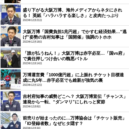
盛り下がる大阪万博、海外メディアからネタにされ
る！ 英紙「ハラハラする楽しさ」と皮肉たっぷり
2023年12月21日
大阪万博「国費負担1兆円超」でかすむ経済効果…“逃
げ”姿勢の吉村知事は「国開催」強調のトホホ
2023年12月18日
「誰が払うねん！」大阪万博は赤字必至…「国vs府」
で責任押しつけ合いの醜悪バトル
2023年12月14日
万博運営費「1000億円超」に上振れ チケット目標達
成に丸5年…赤字必至でも維新が強気の裏
2023年12月12日
吉村府知事の威勢どこへ？ 大阪万博宣伝「チャンス」
連発から一転、“ダンマリ”にしれっと変節
2023年12月8日
前売りが始まったのに…万博協会は「チケット販売」
「ID登録者数」なぜヒタ隠す？
2023年12月3日