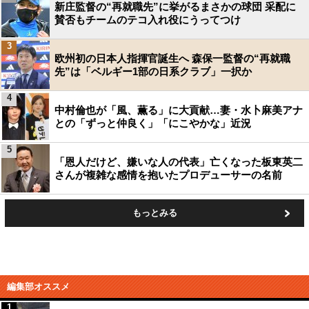
新庄監督の“再就職先”に挙がるまさかの球団 采配に
賛否もチームのテコ入れ役にうってつけ
3
欧州初の日本人指揮官誕生へ 森保一監督の“再就職
先”は「ベルギー1部の日系クラブ」一択か
4
中村倫也が「風、薫る」に大貢献…妻・水卜麻美アナ
との「ずっと仲良く」「にこやかな」近況
5
「恩人だけど、嫌いな人の代表」亡くなった板東英二
さんが複雑な感情を抱いたプロデューサーの名前
もっとみる
編集部オススメ
1