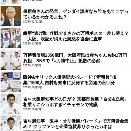
泉房穂さんの発言、ゲンダイ読者なら誰をあてこすっ
ているかわかるよね？
2023年11月10日
維新“逃げ恥”作戦でまさかの万博ポスター差し替え？
「大阪」表記が消えた疑惑を協会に直撃
2023年11月8日
万博費倍増2350億円、大阪府民は赤ちゃんも約1万円
負担…SNSで「#万博中止」拡散の必然
2023年11月5日
阪神&オリックス優勝記念パレードで府職員”招
集”1500人 吉村府知事に反発する労組の言い分
2023年10月31日
吉村大阪府知事どの口が？ 京都市長選「自公&立憲」
相乗りにショボすぎイチャモンで物議
2023年10月27日
吉村府知事「阪神・オリ優勝パレード」で万博資金集
め？ クラファンと企業協賛募り余ったカネは