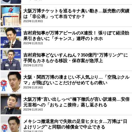
大阪万博チケットを巡るキナ臭い動き…販売数の実績
は「非公表」って本当ですか？
2023年11月30日
吉村府知事が万博アピールのX連投！ 張りぼて経済効
果引き合いに「チャンス」連呼のトホホ
2023年11月21日
吉村府知事どないすんねん？350億円“万博リング”に
手間もカネもかる移設・保存案が急浮上
2023年11月17日
大阪・関西万博の凄まじい不人気ぶり…「空飛ぶクル
マ」が飛ばないことだけがせめてもの救い
2023年11月14日
大阪万博“言い出しっぺ”橋下徹氏が言い訳連発…安倍
元首相への「おちょこ接待」蒸し返される
2023年11月14日
メキシコ撤退意向で失敗の足音ヒタヒタ…万博は“日
よけリング”と同額の補償金で中止できる
2023年11月12日