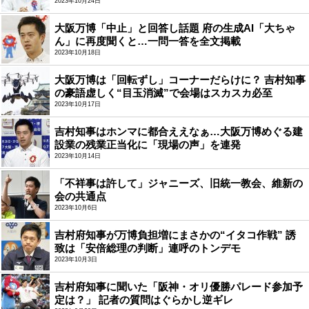
2023年10月24日
大阪万博「中止」と回答し話題 府の生成AI「大ちゃ
ん」に再度聞くと…一問一答を全文掲載
2023年10月18日
大阪万博は「回転ずし」コーナーだらけに？ 吉村知事
の豪語虚しく“目玉消滅”で会場はスカスカ必至
2023年10月17日
吉村知事はホンマに都合ええなぁ…大阪万博めぐる建
設業の残業正当化に「現場の声」を連発
2023年10月14日
「不祥事は許して」ジャニーズ、旧統一教会、維新の
会の共通点
2023年10月6日
吉村府知事が万博負担増にまさかの“イタコ作戦” 誘
致は「安倍総理の判断」連呼のトンデモ
2023年10月3日
吉村府知事に聞いた「阪神・オリ優勝パレード参加予
定は？」 記者の質問はぐらかし逆ギレ