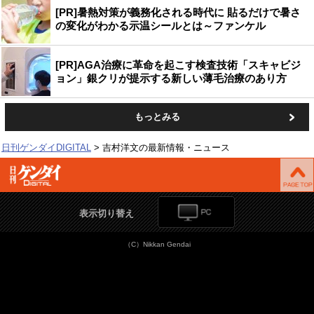
[PR]暑熱対策が義務化される時代に 貼るだけで暑さ
の変化がわかる示温シールとは～ファンケル
[PR]AGA治療に革命を起こす検査技術「スキャビジ
ョン」銀クリが提示する新しい薄毛治療のあり方
もっとみる
日刊ゲンダイDIGITAL
吉村洋文の最新情報・ニュース
表示切り替え
（C）Nikkan Gendai