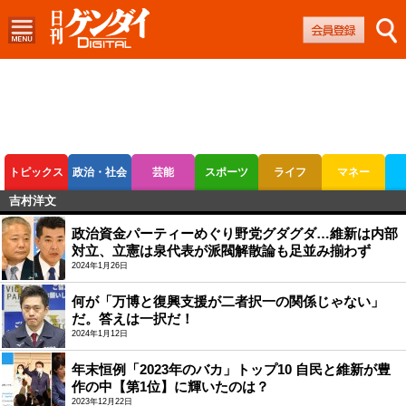
トピックス
政治・社会
芸能
スポーツ
ライフ
マネー
吉村洋文
ボートレース
競輪
オートレース
政治資金パーティーめぐり野党グダグダ…維新は内部
対立、立憲は泉代表が派閥解散論も足並み揃わず
2024年1月26日
何が「万博と復興支援が二者択一の関係じゃない」
だ。答えは一択だ！
2024年1月12日
年末恒例「2023年のバカ」トップ10 自民と維新が豊
作の中【第1位】に輝いたのは？
2023年12月22日