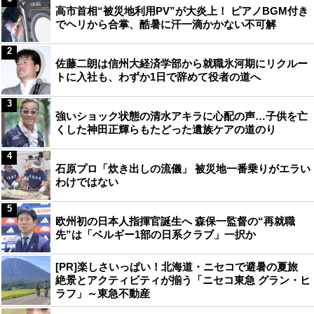
高市首相“被災地利用PV”が大炎上！ ピアノBGM付き
でヘリから合掌、酷暑に汗一滴かかない不可解
2
佐藤二朗は信州大経済学部から就職氷河期にリクルー
トに入社も、わずか1日で辞めて役者の道へ
3
強いショック状態の清水アキラに心配の声…子供を亡
くした神田正輝らもたどった遺族ケアの道のり
4
石原プロ「炊き出しの流儀」 被災地一番乗りがエラい
わけではない
5
欧州初の日本人指揮官誕生へ 森保一監督の“再就職
先”は「ベルギー1部の日系クラブ」一択か
[PR]楽しさいっぱい！北海道・ニセコで避暑の夏旅
絶景とアクティビティが揃う「ニセコ東急 グラン・ヒ
ラフ」～東急不動産