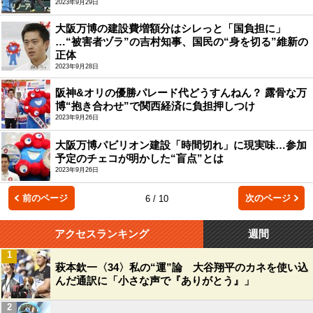
2023年9月29日
大阪万博の建設費増額分はシレっと「国負担に」
…“被害者ヅラ”の吉村知事、国民の“身を切る”維新の
正体
2023年9月28日
阪神&オリの優勝パレード代どうすんねん？ 露骨な万
博“抱き合わせ”で関西経済に負担押しつけ
2023年9月26日
大阪万博パビリオン建設「時間切れ」に現実味…参加
予定のチェコが明かした“盲点”とは
2023年9月26日
前のページ
次のページ
6 / 10
アクセスランキング
週間
1
萩本欽一〈34〉私の“運”論 大谷翔平のカネを使い込
んだ通訳に「小さな声で『ありがとう』」
2