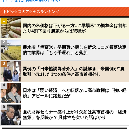
トピックスのアクセスランキング
1
国内の米価格は下がる一方…“早場米”の概算金は前年
より4割下回り農家からは悲鳴が
2
農水省「備蓄米」早期買い戻しを断念…コメ暴落決定
的で業界は「もう手遅れ」と落胆
3
異例の「日米協調為替介入」の謎解き…米国側が”裏
取引”で出した3つの条件と高市首相外し
4
日本は「弱い経済」へと転落か…高市政権は「強い経
済」アピールに躍起だが
5
夏の財界セミナー盛り上がり欠如は高市首相の「経済
無策」を反映か？ 具体性を欠いた話ばかり