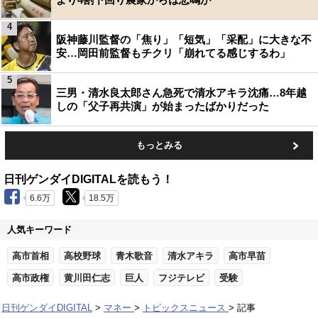
4
阪神藤川監督の「焦り」「短気」「采配」に大きな不
安…岡田前監督もチクリ「崩れてる感じするわ」
5
三男・清水良太郎さん急死で清水アキラ沈痛…8年越
しの「父子再共演」が始まったばかりだった
もっとみる
日刊ゲンダイDIGITALを読もう！
6.6万
18.5万
人気キーワード
高市首相
高校野球
青木歌音
清水アキラ
高市早苗
高市政権
黄川田仁志
巨人
フジテレビ
受験
日刊ゲンダイDIGITAL
マネー
トピックスニュース
記事