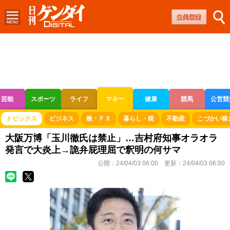
芸能
スポーツ
ライフ
マネー
健康
競馬
公営競
ボートレース
競輪
オートレース
トピックス
ビジネス
株・ＦＸ
暮らし・税
不動産
こづかい稼
大阪万博「玉川徹氏は禁止」…吉村府知事オラオラ
発言で大炎上→詭弁屁理屈で釈明の何サマ
公開：
24/04/03 06:00
更新：
24/04/03 06:00