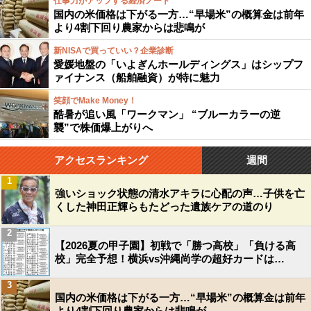
仕事力がアップする経済ノート
国内の米価格は下がる一方…“早場米”の概算金は前年
より4割下回り農家からは悲鳴が
新NISAで買っていい？企業診断
愛媛地盤の「いよぎんホールディングス」はシップフ
ァイナンス（船舶融資）が特に魅力
笑顔でMake Money！
酷暑が追い風「ワークマン」 “ブルーカラーの逆
襲”で株価爆上がりへ
アクセスランキング
週間
1
強いショック状態の清水アキラに心配の声…子供を亡
くした神田正輝らもたどった遺族ケアの道のり
2
【2026夏の甲子園】初戦で「勝つ高校」「負ける高
校」完全予想！横浜vs沖縄尚学の超好カードは…
3
国内の米価格は下がる一方…“早場米”の概算金は前年
より4割下回り農家からは悲鳴が