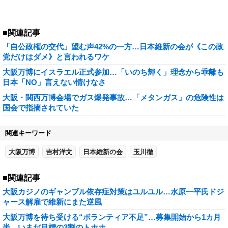
■関連記事
「自公政権の交代」望む声42%の一方…日本維新の会が《この政
党だけはダメ》と言われるワケ
大阪万博にイスラエル正式参加…「いのち輝く」理念から乖離も
日本「NO」言えない情けなさ
大阪・関西万博会場でガス爆発事故…「メタンガス」の危険性は
国会で指摘されていた
関連キーワード
大阪万博
吉村洋文
日本維新の会
玉川徹
■関連記事
大阪カジノのギャンブル依存症対策はユルユル…水原一平氏ドジ
ャース解雇で維新にまた逆風
大阪万博を待ち受ける“ボランティア不足”…募集開始から1カ月
半、いまだ目標の3割のトホホ