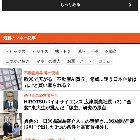
もっとみる
最新のマネー記事
トピックス
ビジネス
株・ＦＸ
暮らし・税
不動産
こづかい稼ぎ
マネーの達人
お宝・アート
コラム
不動産業界 噂の現場
欧米で広がる「不動産AI買収」脅威…迷う日本企業は
丸ごと買い取られる？
語り部の経営者たち
HIROTSUバイオサイエンス 広津崇亮社長（3）“金
髪”東大生が挑んだ「線虫」研究の原点
異例の「日米協調為替介入」の謎解き…米国側が”裏
取引”で出した3つの条件と高市首相外し