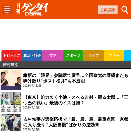
トピックス
政治・社会
芸能
スポーツ
ライフ
マネー
吉村洋文
ボートレース
競輪
オートレース
維新の「限界」参院選で露呈…全国政党の野望またも
砕け散り“ポスト松井”も不透明
2022年7月12日
【東京】迫力欠く小池・スベる吉村・踊る太郎…「三
つ巴の戦い」最後のイスは誰？
2022年7月5日
吉村知事が選挙応援で「最、最、最、最重点区」京都
に入り浸り “大阪自慢”ばかりの逆効果
2022年7月1日