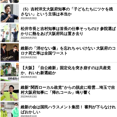
（5）吉村洋文大阪府知事の「子どもたちにツケを残
さない」という主張は本当か
2022年6月30日
松井市長と吉村知事は首長の仕事そっちのけ 参院選ば
かりに熱をあげ大阪府民は置き去り
2022年6月25日
維新の「消せない傷」を忘れちゃいけない 大阪府のコ
ロナ死亡率は全国ワースト
2022年6月23日
【大阪】「自公維新」固定化を突き崩すのは共産党
か、れいわ新選組か
2022年6月18日
維新“関西ローカル政党”からの脱皮に暗雲…埼玉で吉
村大阪府知事に「帰れコール」鳴り響く
2022年6月13日
維新の会は国民ハラスメント集団！ 審判が下らなけれ
ばおかしい
2022年6月11日