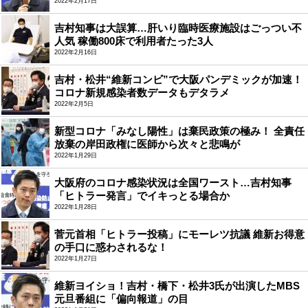
2022年2月17日
吉村知事は大誤算…肝いり臨時医療施設はごっつい不
人気 稼働800床で利用者たった3人
2022年2月16日
吉村・松井“維新コンビ”で大阪パンデミックが加速！
コロナ新規感染者数データもデタラメ
2022年2月5日
新型コロナ「みなし陽性」は棄民政策の極み！ 全責任
放棄の岸田政権に医師から次々と悲鳴が
2022年1月29日
大阪府のコロナ感染状況は全国ワースト…吉村知事
「ヒトラー発言」でイキっとる場合か
2022年1月28日
菅元首相「ヒトラー投稿」にモーレツ抗議 維新お得意
の手口に惑わされるな！
2022年1月27日
維新ヨイショ！吉村・橋下・松井3氏が出演したMBS
元旦番組に「偏向報道」の目