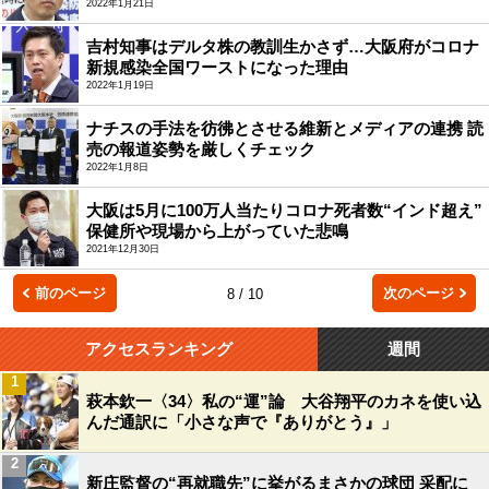
2022年1月21日
吉村知事はデルタ株の教訓生かさず…大阪府がコロナ
新規感染全国ワーストになった理由
2022年1月19日
ナチスの手法を彷彿とさせる維新とメディアの連携 読
売の報道姿勢を厳しくチェック
2022年1月8日
大阪は5月に100万人当たりコロナ死者数“インド超え”
保健所や現場から上がっていた悲鳴
2021年12月30日
前のページ
次のページ
8 / 10
アクセスランキング
週間
1
萩本欽一〈34〉私の“運”論 大谷翔平のカネを使い込
んだ通訳に「小さな声で『ありがとう』」
2
新庄監督の“再就職先”に挙がるまさかの球団 采配に