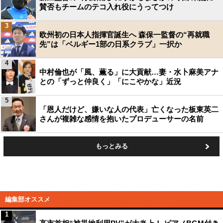
賛否もチームのテコ入れ役にうってつけ
3
欧州初の日本人指揮官誕生へ 森保一監督の“再就職
先”は「ベルギー1部の日系クラブ」一択か
4
中村倫也が「風、薫る」に大貢献…妻・水卜麻美アナ
との「ずっと仲良く」「にこやかな」近況
5
「恩人だけど、嫌いな人の代表」亡くなった板東英二
さんが複雑な感情を抱いたプロデューサーの名前
もっとみる
編集部オススメ
1