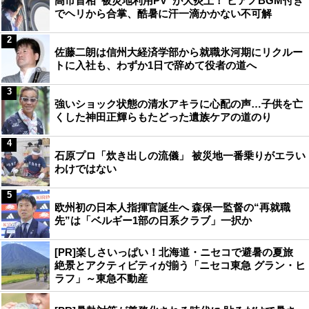
高市首相“被災地利用PV”が大炎上！ ピアノBGM付き
でヘリから合掌、酷暑に汗一滴かかない不可解
2
佐藤二朗は信州大経済学部から就職氷河期にリクルー
トに入社も、わずか1日で辞めて役者の道へ
3
強いショック状態の清水アキラに心配の声…子供を亡
くした神田正輝らもたどった遺族ケアの道のり
4
石原プロ「炊き出しの流儀」 被災地一番乗りがエラい
わけではない
5
欧州初の日本人指揮官誕生へ 森保一監督の“再就職
先”は「ベルギー1部の日系クラブ」一択か
[PR]楽しさいっぱい！北海道・ニセコで避暑の夏旅
絶景とアクティビティが揃う「ニセコ東急 グラン・ヒ
ラフ」～東急不動産