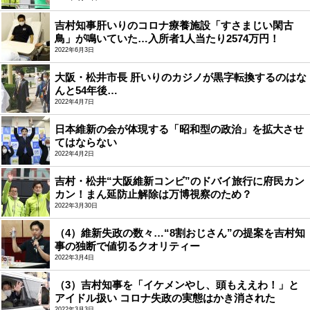
吉村知事肝いりのコロナ療養施設「すさまじい閑古
鳥」が鳴いていた…入所者1人当たり2574万円！
2022年6月3日
大阪・松井市長 肝いりのカジノが黒字転換するのはな
んと54年後…
2022年4月7日
日本維新の会が体現する「昭和型の政治」を拡大させ
てはならない
2022年4月2日
吉村・松井“大阪維新コンビ”のドバイ旅行に府民カン
カン！まん延防止解除は万博視察のため？
2022年3月30日
（4）維新失政の数々…“8割おじさん”の提案を吉村知
事の独断で値切るクオリティー
2022年3月4日
（3）吉村知事を「イケメンやし、頭もええわ！」と
アイドル扱い コロナ失政の実態はかき消された
2022年3月3日