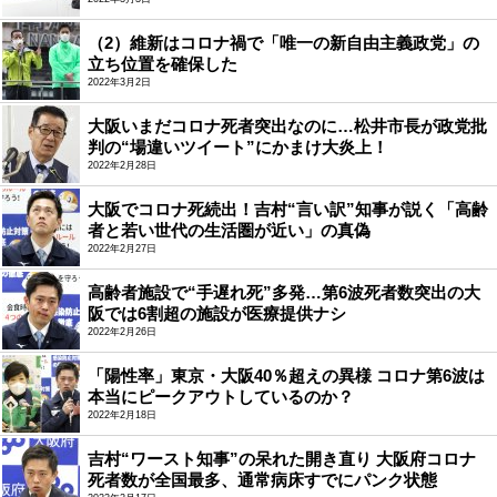
（2）維新はコロナ禍で「唯一の新自由主義政党」の
立ち位置を確保した
2022年3月2日
大阪いまだコロナ死者突出なのに…松井市長が政党批
判の“場違いツイート”にかまけ大炎上！
2022年2月28日
大阪でコロナ死続出！吉村“言い訳”知事が説く「高齢
者と若い世代の生活圏が近い」の真偽
2022年2月27日
高齢者施設で“手遅れ死”多発…第6波死者数突出の大
阪では6割超の施設が医療提供ナシ
2022年2月26日
「陽性率」東京・大阪40％超えの異様 コロナ第6波は
本当にピークアウトしているのか？
2022年2月18日
吉村“ワースト知事”の呆れた開き直り 大阪府コロナ
死者数が全国最多、通常病床すでにパンク状態