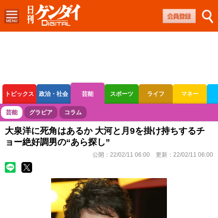
トピックス
政治・社会
芸能
スポーツ
ライフ
マネー
ボートレース
競輪
オートレース
芸能
グラビア
コラム
大泉洋に死角はあるか 大河と月9を掛け持ちするチ
ョー絶好調男の“あら探し”
公開：
22/02/11 06:00
更新：
22/02/11 06:00