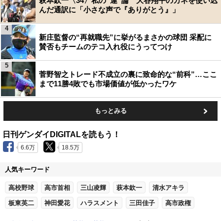
萩本欽一〈34〉私の“運”論 大谷翔平のカネを使い込
んだ通訳に「小さな声で『ありがとう』」
4
新庄監督の“再就職先”に挙がるまさかの球団 采配に
賛否もチームのテコ入れ役にうってつけ
5
菅野智之トレード不成立の裏に致命的な“前科”…ここ
まで11勝4敗でも市場価値が低かったワケ
もっとみる
日刊ゲンダイDIGITALを読もう！
6.6万
18.5万
人気キーワード
高校野球
高市首相
三山凌輝
萩本欽一
清水アキラ
板東英二
神田愛花
ハラスメント
三田佳子
高市政権