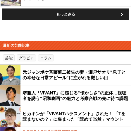
もっとみる
最新の芸能記事
芸能
グラビア
コラム
元ジャンポケ斉藤慎二被告の妻・瀬戸サオリ“息子と
の幸せな日常アピール”に注がれる厳しい目
堺雅人「VIVANT」に感じる“懐かしさ”の正体…視聴
者を誘う“昭和劇画”の魅力と考察合戦の先に待つ課題
ヒカキンが「VIVANTハラスメント」された！ 「Tを
読まないの？」に集まった「読めて当然」マウント