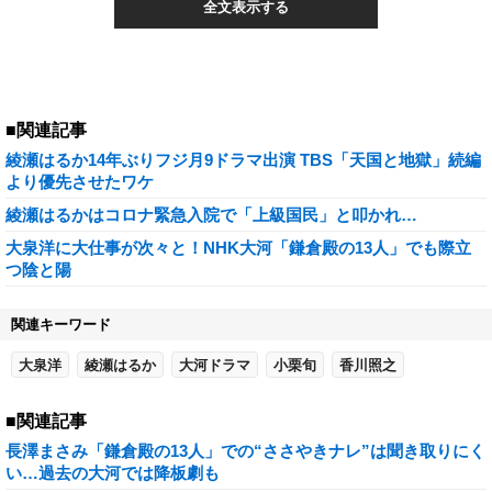
全文表示する
■関連記事
綾瀬はるか14年ぶりフジ月9ドラマ出演 TBS「天国と地獄」続編
より優先させたワケ
綾瀬はるかはコロナ緊急入院で「上級国民」と叩かれ…
大泉洋に大仕事が次々と！NHK大河「鎌倉殿の13人」でも際立
つ陰と陽
関連キーワード
大泉洋
綾瀬はるか
大河ドラマ
小栗旬
香川照之
■関連記事
長澤まさみ「鎌倉殿の13人」での“ささやきナレ”は聞き取りにく
い…過去の大河では降板劇も