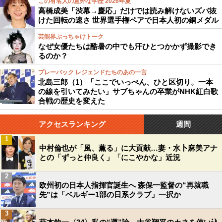
この有名人の意外な学歴 2026年夏
高橋成美「渋幕→慶応」だけでは読み解けないズバ抜
けた回転の速さ 世界選手権ペアで日本人初の銅メダル
芸能界ぶっちゃけトーク
なぜ女優たちは酷暑の中でも汗ひとつかかず撮影でき
るのか？
プレーバック レジェンドたちのあの一言
北島三郎（1）「ここでいっぺん、ひと区切り。一本
の線を引いてみたい」サブちゃんの卒業がNHK紅白歌
合戦の歴史を変えた
アクセスランキング
週間
1
中村倫也が「風、薫る」に大貢献…妻・水卜麻美アナ
との「ずっと仲良く」「にこやかな」近況
2
欧州初の日本人指揮官誕生へ 森保一監督の“再就職
先”は「ベルギー1部の日系クラブ」一択か
3