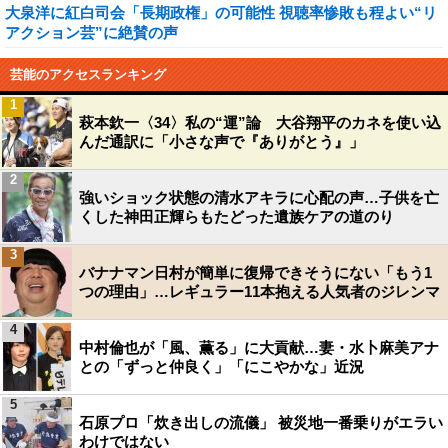
大泉洋に紅白司会「長期政権」の可能性 視聴率惨敗も程よい“リ
アクション芸”に絶賛の声
芸能のアクセスランキング
1
萩本欽一〈34〉私の“運”論 大谷翔平のカネを使い込
んだ通訳に「小さな声で『ありがとう』」
2
強いショック状態の清水アキラに心配の声…子供を亡
くした神田正輝らもたどった遺族ケアの道のり
3
バナナマン日村が簡単に復帰できそうにない「もう1
つの理由」…レギュラー11本抱える人気者のジレンマ
4
中村倫也が「風、薫る」に大貢献…妻・水卜麻美アナ
との「ずっと仲良く」「にこやかな」近況
5
石原プロ「炊き出しの流儀」 被災地一番乗りがエラい
わけではない