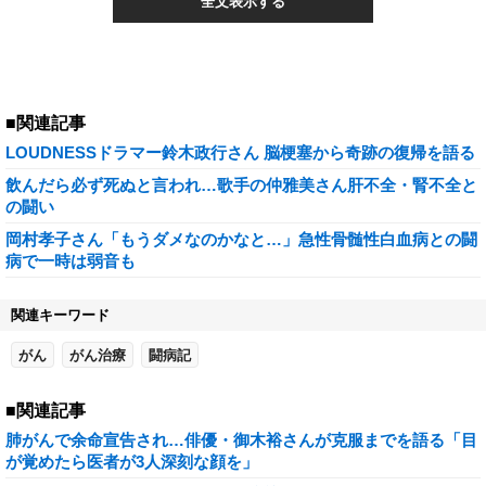
全文表示する
■関連記事
LOUDNESSドラマー鈴木政行さん 脳梗塞から奇跡の復帰を語る
飲んだら必ず死ぬと言われ…歌手の仲雅美さん肝不全・腎不全と
の闘い
岡村孝子さん「もうダメなのかなと…」急性骨髄性白血病との闘
病で一時は弱音も
関連キーワード
がん
がん治療
闘病記
■関連記事
肺がんで余命宣告され…俳優・御木裕さんが克服までを語る「目
が覚めたら医者が3人深刻な顔を」