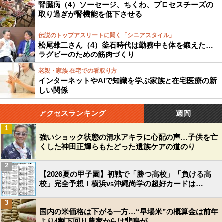
腎臓病（4）ソーセージ、ちくわ、プロセスチーズの
取り過ぎが腎機能を低下させる
伝説のトップアスリートに聞く「シニアスタイル」
松尾雄二さん（4）釜石時代は勤務中も体を鍛えた…
ラグビーのための筋肉づくり
老親・家族 在宅での看取り方
インターネットやAIで知識を学ぶ家族と在宅医療の新
しい関係
アクセスランキング
週間
1
強いショック状態の清水アキラに心配の声…子供を亡
くした神田正輝らもたどった遺族ケアの道のり
2
【2026夏の甲子園】初戦で「勝つ高校」「負ける高
校」完全予想！横浜vs沖縄尚学の超好カードは…
3
国内の米価格は下がる一方…“早場米”の概算金は前年
より4割下回り農家からは悲鳴が