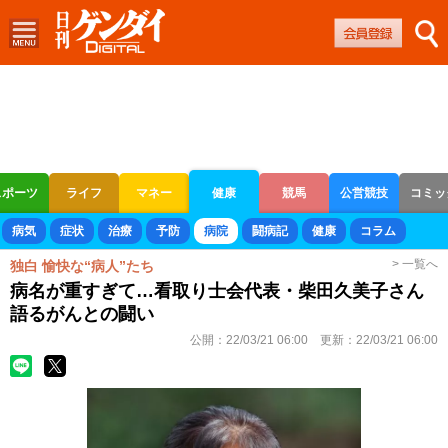
スポーツ
ライフ
マネー
健康
競馬
公営競技
コミッ
ボートレース
競輪
オートレース
病気
症状
治療
予防
病院
闘病記
健康
コラム
> 一覧へ
独白 愉快な“病人”たち
病名が重すぎて…看取り士会代表・柴田久美子さん
語るがんとの闘い
公開：
22/03/21 06:00
更新：
22/03/21 06:00