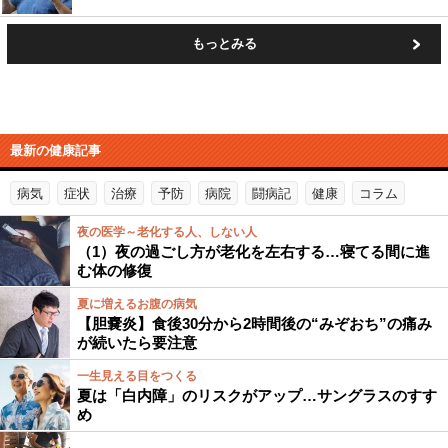
もっとみる
最新の健康記事
病気
症状
治療
予防
病院
闘病記
健康
コラム
夜の医学～老化する人、しない人
（1）夜の過ごし方が老化を左右する…寝てる間に進
む体の修復
夏に増えるお腹の病気
【胆嚢炎】食後30分から2時間後の“みぞおち”の痛み
が続いたら要注意
一生見える目をつくる
夏は「白内障」のリスクがアップ…サングラスのすす
め