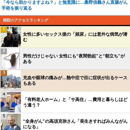
「今なら助かりますよね？」と無意識に…桑野信義さん直腸がん
手術を振り返る
病院のアクセスランキング
1
女性に多いセックス後の「頻尿」には意外な病気が潜
む
2
男性だけじゃない 女性にも“夜間勃起”と“朝立ち”が
ある
3
充血や眼球の痛みが…熱中症で目に症状が出るケース
もある
4
「有料老人ホーム」と「サ高住」…費用と暮らしはど
う違う？
5
“全身がん”の高須克弥さん「長生きすればみんながん
になる」