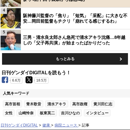
4
阪神藤川監督の「焦り」「短気」「采配」に大きな不
安…岡田前監督もチクリ「崩れてる感じするわ」
5
三男・清水良太郎さん急死で清水アキラ沈痛…8年越
しの「父子再共演」が始まったばかりだった
もっとみる
日刊ゲンダイDIGITALを読もう！
6.6万
18.5万
人気キーワード
高市首相
青木歌音
清水アキラ
高市政権
黄川田仁志
女性
山崎怜奈
板東英二
吉川ひなの
インタビュー
日刊ゲンダイDIGITAL
健康
病院ニュース
記事