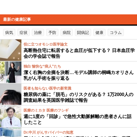
最新の健康記事
病気
症状
治療
予防
病院
闘病記
健康
コラム
役に立つオモシロ医学論文
高断熱住宅に転居すると血圧が低下する？ 日本血圧学
会の学会誌で報告
独白 愉快な“病人”たち
潔く右胸の全摘を決断…モデル講師の桐嶋カオリさん
乳がん手術を振り返る
医者も知らない医学の新常識
糖尿病の薬に「脱毛」のリスクがある？ 1万2000人の
調査結果を英国医学雑誌で報告
医療のミカタ 医療のフシギ
週に1度の「回診」で急性大動脈解離の患者さんに話
したこと
Dr.中川 がんサバイバーの知恵