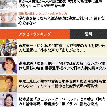
胃がん&食道がんの2割は術後18カ月でも仕事に復帰
できない…京大が研究を公表
高齢者の正しいクスリとの付き合い方
湿布薬を使うなら光線過敏症に注意…剥がした後も安
心できない
アクセスランキング
週間
1
萩本欽一〈34〉私の“運”論 大谷翔平のカネを使い込
んだ通訳に「小さな声で『ありがとう』」
2
高橋成美「渋幕→慶応」だけでは読み解けないズバ抜
けた回転の速さ 世界選手権ペアで日本人初の銅メダル
3
中居正広氏が熊本地震被災地を支援と報道 引退後も変
わらないチャリティー精神と芸能界復帰の可能性
4
松本若菜「ジュラシック・ワールド」吹き替え《棒読
み》論争再燃…暗雲漂う主演ドラマに新たな逆風