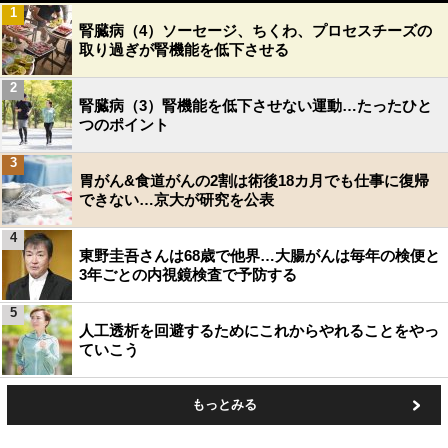
1
腎臓病（4）ソーセージ、ちくわ、プロセスチーズの
取り過ぎが腎機能を低下させる
2
腎臓病（3）腎機能を低下させない運動…たったひと
つのポイント
3
胃がん&食道がんの2割は術後18カ月でも仕事に復帰
できない…京大が研究を公表
4
東野圭吾さんは68歳で他界…大腸がんは毎年の検便と
3年ごとの内視鏡検査で予防する
5
人工透析を回避するためにこれからやれることをやっ
ていこう
もっとみる