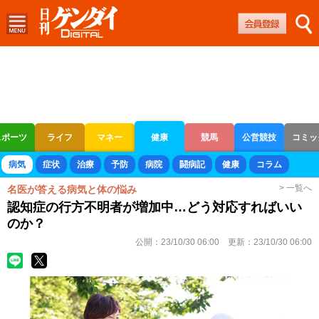
スポーツ
ライフ
マネー
健康
競馬
公営競技
コミッ
ボートレース
競輪
オートレース
病気
症状
治療
予防
病院
闘病記
健康
コラム
> 一覧へ
名医が答える病気と体の悩み
認知症の行方不明者が増加中…どう対応すればいい
のか？
公開：
23/10/30 06:00
更新：
23/10/30 06:00