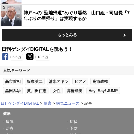
5
神戸への“聖地帰還”めぐり騒然…山口組・司組長「7
年ぶりの里帰り」は実現するか
もっとみる
日刊ゲンダイDIGITALを読もう！
6.6万
18.5万
人気キーワード
高市首相
板東英二
清水アキラ
ピアノ
高市政権
黒田みゆ
黄川田仁志
女性
高橋成美
Hey! Say! JUMP
日刊ゲンダイDIGITAL
健康
病気ニュース
記事
健康
病気
症状
治療
予防