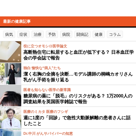
最新の健康記事
病気
症状
治療
予防
病院
闘病記
健康
コラム
役に立つオモシロ医学論文
高断熱住宅に転居すると血圧が低下する？ 日本血圧学
会の学会誌で報告
独白 愉快な“病人”たち
潔く右胸の全摘を決断…モデル講師の桐嶋カオリさん
乳がん手術を振り返る
医者も知らない医学の新常識
糖尿病の薬に「脱毛」のリスクがある？ 1万2000人の
調査結果を英国医学雑誌で報告
医療のミカタ 医療のフシギ
週に1度の「回診」で急性大動脈解離の患者さんに話
したこと
Dr.中川 がんサバイバーの知恵