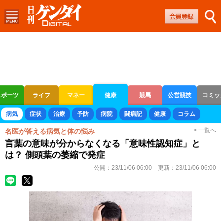
スポーツ
ライフ
マネー
健康
競馬
公営競技
コミッ
ボートレース
競輪
オートレース
病気
症状
治療
予防
病院
闘病記
健康
コラム
> 一覧へ
名医が答える病気と体の悩み
言葉の意味が分からなくなる「意味性認知症」と
は？ 側頭葉の萎縮で発症
公開：
23/11/06 06:00
更新：
23/11/06 06:00