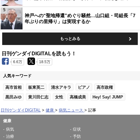
5
神戸への“聖地帰還”めぐり騒然…山口組・司組長「7
年ぶりの里帰り」は実現するか
もっとみる
日刊ゲンダイDIGITALを読もう！
6.6万
18.5万
人気キーワード
高市首相
板東英二
清水アキラ
ピアノ
高市政権
黒田みゆ
黄川田仁志
女性
高橋成美
Hey! Say! JUMP
日刊ゲンダイDIGITAL
健康
病気ニュース
記事
健康
病気
症状
治療
予防