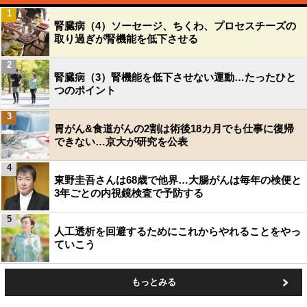
1
腎臓病（4）ソーセージ、ちくわ、プロセスチーズの
取り過ぎが腎機能を低下させる
2
腎臓病（3）腎機能を低下させない運動…たったひと
つのポイント
3
胃がん&食道がんの2割は術後18カ月でも仕事に復帰
できない…京大が研究を公表
4
東野圭吾さんは68歳で他界…大腸がんは毎年の検便と
3年ごとの内視鏡検査で予防する
5
人工透析を回避するためにこれからやれることをやっ
ていこう
もっとみる