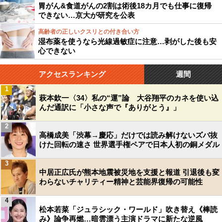
胃がん&食道がんの2割は術後18カ月でも仕事に復帰
できない…京大が研究を公表
高齢者の正しいクスリとの付き合い方
湿布薬を使うなら光線過敏症に注意…剥がした後も安
心できない
アクセスランキング
週間
1
萩本欽一〈34〉私の“運”論 大谷翔平のカネを使い込
んだ通訳に「小さな声で『ありがとう』」
2
高橋成美「渋幕→慶応」だけでは読み解けないズバ抜
けた回転の速さ 世界選手権ペアで日本人初の銅メダル
3
中居正広氏が熊本地震被災地を支援と報道 引退後も変
わらないチャリティー精神と芸能界復帰の可能性
4
松本若菜「ジュラシック・ワールド」吹き替え《棒読
み》論争再燃…暗雲漂う主演ドラマに新たな逆風