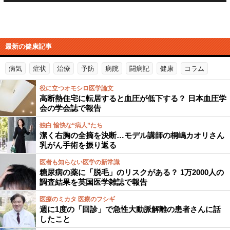
最新の健康記事
病気
症状
治療
予防
病院
闘病記
健康
コラム
役に立つオモシロ医学論文
高断熱住宅に転居すると血圧が低下する？ 日本血圧学
会の学会誌で報告
独白 愉快な“病人”たち
潔く右胸の全摘を決断…モデル講師の桐嶋カオリさん
乳がん手術を振り返る
医者も知らない医学の新常識
糖尿病の薬に「脱毛」のリスクがある？ 1万2000人の
調査結果を英国医学雑誌で報告
医療のミカタ 医療のフシギ
週に1度の「回診」で急性大動脈解離の患者さんに話
したこと