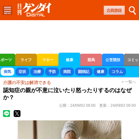
スポーツ
ライフ
マネー
健康
競馬
公営競技
コミッ
ボートレース
競輪
オートレース
病気
症状
治療
予防
病院
闘病記
健康
コラム
> 一覧へ
介護の不安は解消できる
認知症の親が不意に泣いたり怒ったりするのはなぜ
か？
公開：
24/09/02 06:00
更新：
24/09/02 06:00