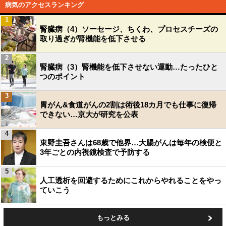
病気のアクセスランキング
1
腎臓病（4）ソーセージ、ちくわ、プロセスチーズの
取り過ぎが腎機能を低下させる
2
腎臓病（3）腎機能を低下させない運動…たったひと
つのポイント
3
胃がん&食道がんの2割は術後18カ月でも仕事に復帰
できない…京大が研究を公表
4
東野圭吾さんは68歳で他界…大腸がんは毎年の検便と
3年ごとの内視鏡検査で予防する
5
人工透析を回避するためにこれからやれることをやっ
ていこう
もっとみる