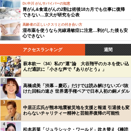
Dr.中川 がんサバイバーの知恵
胃がん&食道がんの2割は術後18カ月でも仕事に復帰
できない…京大が研究を公表
高齢者の正しいクスリとの付き合い方
湿布薬を使うなら光線過敏症に注意…剥がした後も安
心できない
アクセスランキング
週間
1
萩本欽一〈34〉私の“運”論 大谷翔平のカネを使い込
んだ通訳に「小さな声で『ありがとう』」
2
高橋成美「渋幕→慶応」だけでは読み解けないズバ抜
けた回転の速さ 世界選手権ペアで日本人初の銅メダル
3
中居正広氏が熊本地震被災地を支援と報道 引退後も変
わらないチャリティー精神と芸能界復帰の可能性
4
松本若菜「ジュラシック・ワールド」吹き替え《棒読