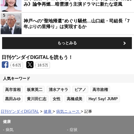
み》論争再燃…暗雲漂う主演ドラマに新たな逆風
5
神戸への“聖地帰還”めぐり騒然…山口組・司組長「7
年ぶりの里帰り」は実現するか
もっとみる
日刊ゲンダイDIGITALを読もう！
6.6万
18.5万
人気キーワード
高市首相
板東英二
清水アキラ
ピアノ
高市政権
黒田みゆ
黄川田仁志
女性
高橋成美
Hey! Say! JUMP
日刊ゲンダイDIGITAL
健康
病気ニュース
記事
健康
病気
症状