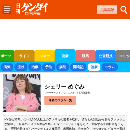
スポーツ
ライフ
マネー
健康
競馬
公営競技
コミッ
ボートレース
競輪
オートレース
病気
症状
治療
予防
病院
闘病記
健康
コラム
シェリー めぐみ
ジャーナリスト、ミレニアル・Z世代評論家
著者のコラム一覧
NY在住33年。のべ2,000人以上のアメリカの若者を取材。 彼らとの対話から得たフレッシュ
な情報と、長年のアメリカ生活で培った深いインサイトをもとに、変貌する米国社会を伝え
る。 専門分野はダイバーシティ＆人種問題、米国政治、若者文化。 ラジオのレギュラー番組