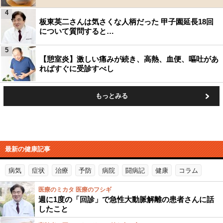
4
板東英二さんは気さくな人柄だった 甲子園延長18回
について質問すると…
5
【憩室炎】激しい痛みが続き、高熱、血便、嘔吐があ
ればすぐに受診すべし
もっとみる
最新の健康記事
病気
症状
治療
予防
病院
闘病記
健康
コラム
医療のミカタ 医療のフシギ
週に1度の「回診」で急性大動脈解離の患者さんに話
したこと