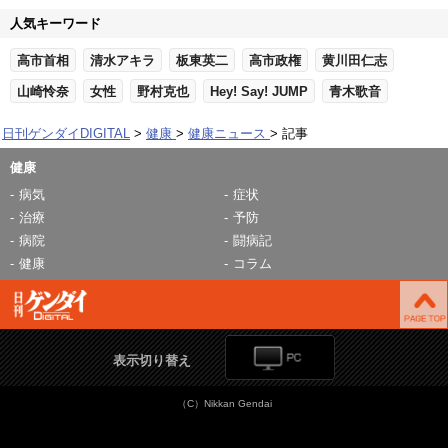
人気キーワード
高市首相
清水アキラ
板東英二
高市政権
黄川田仁志
山崎怜奈
女性
野村克也
Hey! Say! JUMP
青木歌音
日刊ゲンダイDIGITAL
健康
健康ニュース
記事
健康
病気
症状
治療
予防
病院
闘病記
健康
コラム
表示切り替え
（C）Nikkan Gendai