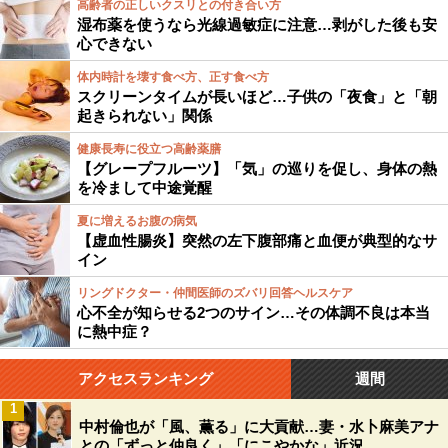
高齢者の正しいクスリとの付き合い方
湿布薬を使うなら光線過敏症に注意…剥がした後も安
心できない
体内時計を壊す食べ方、正す食べ方
スクリーンタイムが長いほど…子供の「夜食」と「朝
起きられない」関係
健康長寿に役立つ高齢薬膳
【グレープフルーツ】「気」の巡りを促し、身体の熱
を冷まして中途覚醒
夏に増えるお腹の病気
【虚血性腸炎】突然の左下腹部痛と血便が典型的なサ
イン
リングドクター・仲間医師のズバリ回答ヘルスケア
心不全が知らせる2つのサイン…その体調不良は本当
に熱中症？
アクセスランキング
週間
1
中村倫也が「風、薫る」に大貢献…妻・水卜麻美アナ
との「ずっと仲良く」「にこやかな」近況