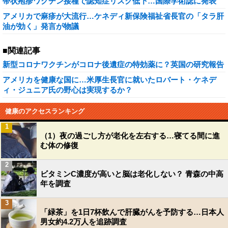
帯状疱疹ワクチン接種で認知症リスク低下…国際学術誌に発表
アメリカで麻疹が大流行…ケネディ新保険福祉省長官の「タラ肝
油が効く」発言が物議
■関連記事
新型コロナワクチンがコロナ後遺症の特効薬に？英国の研究報告
アメリカを健康な国に…米厚生長官に就いたロバート・ケネデ
ィ・ジュニア氏の野心は実現するか？
健康のアクセスランキング
1
（1）夜の過ごし方が老化を左右する…寝てる間に進
む体の修復
2
ビタミンC濃度が高いと脳は老化しない？ 青森の中高
年を調査
3
「緑茶」を1日7杯飲んで肝臓がんを予防する…日本人
男女約4.2万人を追跡調査