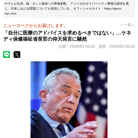
やテレビ出演、紙・ネット媒体への寄稿多数。 アメリカのダイバーシティ事情の講演を通
じ、日本における課題についても発信している。 オフィシャルサイト：https://genz-
nyc.com
> 一覧へ
ニューヨークからお届けします。
「自分に医療のアドバイスを求めるべきではない」…ケネ
ディ保健福祉省長官の仰天発言に騒然
公開：
25/06/02 06:00
更新：
25/06/02 06:00