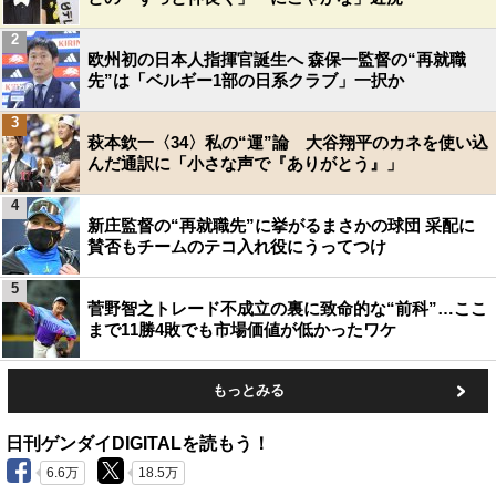
2
欧州初の日本人指揮官誕生へ 森保一監督の“再就職
先”は「ベルギー1部の日系クラブ」一択か
3
萩本欽一〈34〉私の“運”論 大谷翔平のカネを使い込
んだ通訳に「小さな声で『ありがとう』」
4
新庄監督の“再就職先”に挙がるまさかの球団 采配に
賛否もチームのテコ入れ役にうってつけ
5
菅野智之トレード不成立の裏に致命的な“前科”…ここ
まで11勝4敗でも市場価値が低かったワケ
もっとみる
日刊ゲンダイDIGITALを読もう！
6.6万
18.5万