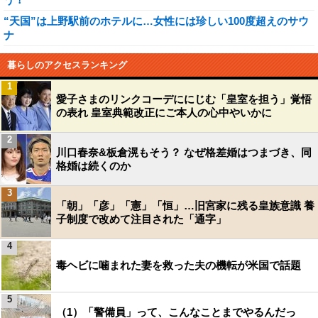
“天国”は上野駅前のホテルに…女性には珍しい100度超えのサウ
ナ
暮らしのアクセスランキング
1
愛子さまのリンクコーデににじむ「皇室を担う」覚悟
の表れ 皇室典範改正にご本人の心中やいかに
2
川口春奈&板倉滉もそう？ なぜ格差婚はつまづき、同
格婚は続くのか
3
「朝」「彦」「憲」「恒」…旧宮家に残る皇族意識 養
子制度で改めて注目された「通字」
4
毒ヘビに噛まれた妻を救った夫の機転が米国で話題
5
（1）「警備員」って、こんなことまでやるんだっ