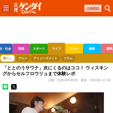
治・社会
芸能
スポーツ
ライフ
マネー
健康
競馬
ボートレース
競輪
オートレース
暮らし
グルメ
アミューズメント
コラム
「ととのうサウナ」次にくるのはココ！ ウィスキン
グからセルフロウリュまで体験レポ
公開：
22/01/04 06:00
更新：
23/03/01 17:38