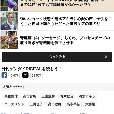
まで11勝4敗でも市場価値が低かったワケ
4
強いショック状態の清水アキラに心配の声…子供を亡
くした神田正輝らもたどった遺族ケアの道のり
5
腎臓病（4）ソーセージ、ちくわ、プロセスチーズの
取り過ぎが腎機能を低下させる
もっとみる
日刊ゲンダイDIGITALを読もう！
6.6万
18.5万
人気キーワード
高校野球
高市首相
三山凌輝
青木歌音
清水アキラ
ハラスメント
三田佳子
高市政権
高市早苗
大岩剛