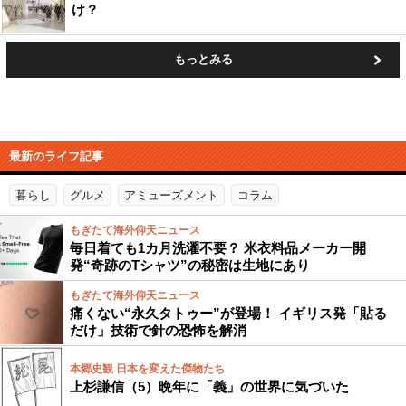
け？
もっとみる
最新のライフ記事
暮らし
グルメ
アミューズメント
コラム
もぎたて海外仰天ニュース
毎日着ても1カ月洗濯不要？ 米衣料品メーカー開
発“奇跡のTシャツ”の秘密は生地にあり
もぎたて海外仰天ニュース
痛くない“永久タトゥー”が登場！ イギリス発「貼る
だけ」技術で針の恐怖を解消
本郷史観 日本を変えた傑物たち
上杉謙信（5）晩年に「義」の世界に気づいた