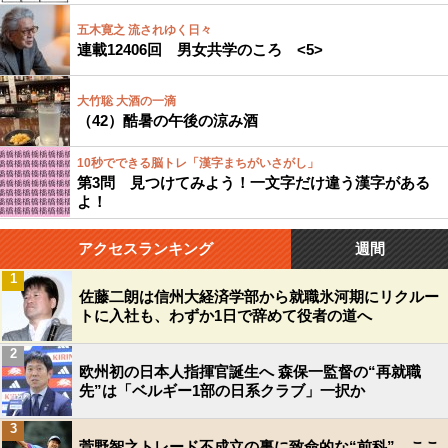
五木寛之 流されゆく日々
連載12406回 男女共学のころ <5>
大竹聡 大酒の一滴
（42）酷暑の午後の涼み酒
10秒でできる脳トレ「漢字まちがいさがし」
第3問 見つけてみよう！一文字だけ違う漢字がある
よ！
アクセスランキング
週間
1
佐藤二朗は信州大経済学部から就職氷河期にリクルー
トに入社も、わずか1日で辞めて役者の道へ
2
欧州初の日本人指揮官誕生へ 森保一監督の“再就職
先”は「ベルギー1部の日系クラブ」一択か
3
菅野智之トレード不成立の裏に致命的な“前科”…ここ