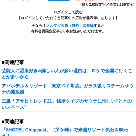
(残り2,025文字／全文2,166文字)
ログインして読む
【ログインしていただくと記事中の広告が非表示になります】
今なら！
メルマガ会員（無料）に登録
すると
有料会員限定記事が3本お読みいただけます。
■関連記事
芸能人に温泉好き&詳しい人が多い理由は、ロケで全国に行くこ
とが多いから
アパホテル＆リゾート「東京ベイ幕張」ガラス張りスチームサウ
ナの開放感
三鷹「アサヒトレンド21」銭湯タイプのサウナに珍しい“ととの
いスペース”
■関連記事
「8HOTEL Chigasaki」（茅ケ崎）で米国リゾート気分を味わ
う！