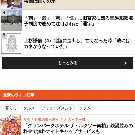
格婚は続くのか
4
「朝」「彦」「憲」「恒」…旧宮家に残る皇族意識 養
子制度で改めて注目された「通字」
5
上杉謙信（4）北陸に進出し、亡くなった時「蔵には
カネがうなっていた」
もっとみる
最新のライフ記事
暮らし
グルメ
アミューズメント
コラム
サウナを求め東へ西へ ととのって一杯
「グランパークホテル ザ・ルクソー南柏」銭湯並みの
料金で無料ナイトキャップサービスも