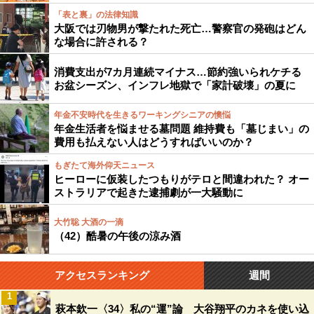
「表と裏」の法律知識
大阪では刃物男が撃たれた死亡…警察官の発砲はどん
な場合に許される？
消費支出が7カ月連続マイナス…節約強いられケチる
お盆シーズン、インフレ地獄で「家計破壊」の夏に
年金不安時代を生きるワーキングシニアの懊悩
年金生活者を悩ませる墓問題 維持費も「墓じまい」の
費用も払えない人はどうすればいいのか？
もぎたて海外仰天ニュース
ヒーローに仮装したつもりがテロと間違われた？ オー
ストラリアで起きた逮捕劇が一大騒動に
大竹聡 大酒の一滴
（42）酷暑の午後の涼み酒
アクセスランキング
週間
1
萩本欽一〈34〉私の“運”論 大谷翔平のカネを使い込