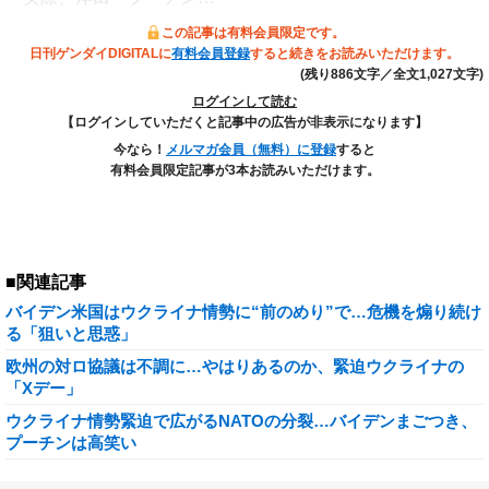
この記事は有料会員限定です。
日刊ゲンダイDIGITALに
有料会員登録
すると続きをお読みいただけます。
(残り886文字／全文1,027文字)
ログインして読む
【ログインしていただくと記事中の広告が非表示になります】
今なら！
メルマガ会員（無料）に登録
すると
有料会員限定記事が3本お読みいただけます。
■関連記事
バイデン米国はウクライナ情勢に“前のめり”で…危機を煽り続け
る「狙いと思惑」
欧州の対ロ協議は不調に…やはりあるのか、緊迫ウクライナの
「Xデー」
ウクライナ情勢緊迫で広がるNATOの分裂…バイデンまごつき、
プーチンは高笑い