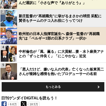
んだ通訳に「小さな声で『ありがとう』」
2
新庄監督の“再就職先”に挙がるまさかの球団 采配に
賛否もチームのテコ入れ役にうってつけ
3
欧州初の日本人指揮官誕生へ 森保一監督の“再就職
先”は「ベルギー1部の日系クラブ」一択か
4
中村倫也が「風、薫る」に大貢献…妻・水卜麻美アナ
との「ずっと仲良く」「にこやかな」近況
5
「恩人だけど、嫌いな人の代表」亡くなった板東英二
さんが複雑な感情を抱いたプロデューサーの名前
もっとみる
日刊ゲンダイDIGITALを読もう！
6.6万
18.5万