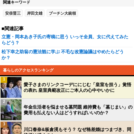
関連キーワード
安倍晋三
岸田文雄
プーチン大統領
■関連記事
立憲・岡本あき子氏の寄稿に思う いっそ全員、女に代えてみた
らどう？
松下幸之助翁の憲法観に学ぶ 不毛な改憲論議はやめたらどう
か？
暮らしのアクセスランキング
1
愛子さまのリンクコーデににじむ「皇室を担う」覚悟
の表れ 皇室典範改正にご本人の心中やいかに
2
年金生活者を悩ませる墓問題 維持費も「墓じまい」の
費用も払えない人はどうすればいいのか？
3
川口春奈&板倉滉もそう？ なぜ格差婚はつまづき、同