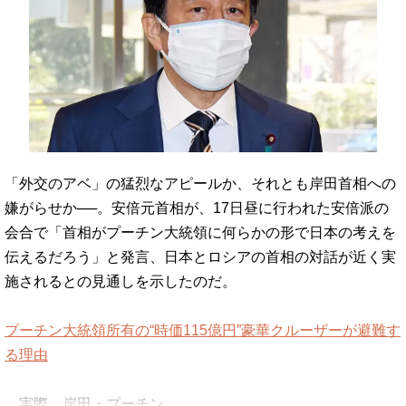
「外交のアベ」の猛烈なアピールか、それとも岸田首相への
嫌がらせか──。安倍元首相が、17日昼に行われた安倍派の
会合で「首相がプーチン大統領に何らかの形で日本の考えを
伝えるだろう」と発言、日本とロシアの首相の対話が近く実
施されるとの見通しを示したのだ。
プーチン大統領所有の“時価115億円”豪華クルーザーが避難す
る理由
実際、岸田・プーチン…