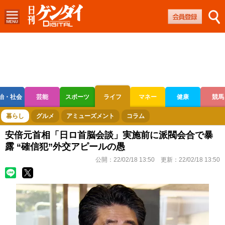
治・社会
芸能
スポーツ
ライフ
マネー
健康
競馬
ボートレース
競輪
オートレース
暮らし
グルメ
アミューズメント
コラム
安倍元首相「日ロ首脳会談」実施前に派閥会合で暴
露 “確信犯”外交アピールの愚
公開：
22/02/18 13:50
更新：
22/02/18 13:50