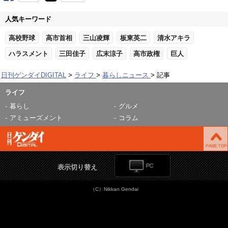
人気キーワード
高校野球
高市首相
三山凌輝
板東英二
清水アキラ
ハラスメント
三田佳子
広末涼子
高市政権
巨人
日刊ゲンダイDIGITAL
ライフ
暮らしニュース
記事
ライフ
暮らし
グルメ
アミューズメント
コラム
表示切り替え
（C）Nikkan Gendai