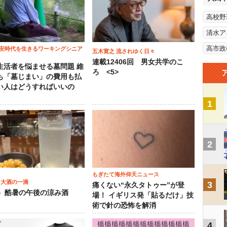
高校野
清水ア
高市政
安時代を生きるワーキングシニア
五木寛之 流されゆく日々
連載12406回 男女共学のこ
生活者を悩ませる墓問題 維
ろ <5>
も「墓じまい」の費用も払
い人はどうすればいいの
1
2
もぎたて海外仰天ニュース
 大酒の一滴
3
痛くない“永久タトゥー”が登
2）酷暑の午後の涼み酒
場！ イギリス発「貼るだけ」技
術で針の恐怖を解消
4