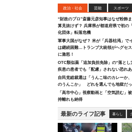
政治・社会
芸能
スポーツ
“財政のプロ”斎藤元彦知事はなぜ粉飾
算見抜けず？ 兵庫県が都道府県で初の
化団体」転落危機
軍事大国がなぜ？ 米が「兵器枯渇」で
は継続困難…トランプ大統領がヘグセス
に激怒！
OTC類似薬「追加負担免除」の“落とし
疾患の患者でも「配慮」されない恐れあ
自民党総裁選は「うんこ味のカレーか、
のうんこか」 どれを選んでも地獄だっ
「高市中心」視察動画と「空気読む」被
持離れも納得
最新のライフ記事
暮らし