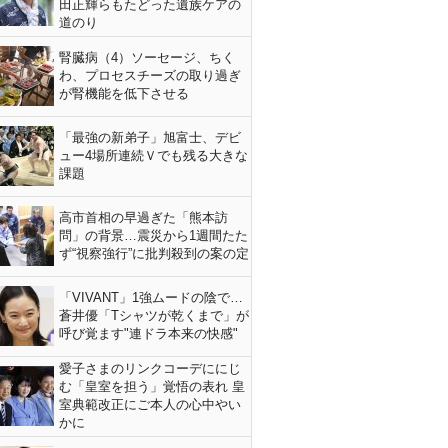
田正輝らもたどった遺族ケアの
道のり
腎臓病（4）ソーセージ、ちく
わ、プロセスチーズの取り過ぎ
が腎機能を低下させる
「最強の新弟子」旭富士、デビ
ュー4場所連続Ｖでも残る大きな
課題
高市首相の早過ぎた「熊本訪
問」の背景…震災から1週間たた
ず“視察強行”に批判殺到の案の定
「VIVANT」1強ムードの陰で…
蒼井優「Tシャツが乾くまで」が
呼び覚ます"連ドラ本来の快感"
愛子さまのリンクコーデににじ
む「皇室を担う」覚悟の表れ 皇
室典範改正にご本人の心中やい
かに