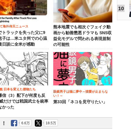
10
て海外仰天ニュース
熊本地震でも相次ぐフェイク動
でトラックを失った父に9
画から勧善懲悪ドラマも SNS収
息子は…米ユタ州での心温
益化モデルで問われる表現規制
後日談に全米が感動
の可能性
観 日本を変えた傑物たち
眼鏡男子は猫に夢中～猫愛が止まらな
謙信（3）配下が何度も反
い！～
権威だけでは戦国武士を統率
第33回「ネコを見守りたい」
なかった
う！
6.6万
18.5万