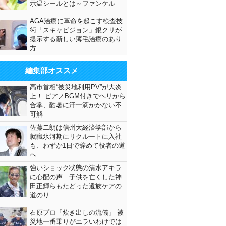
示温シールとは～ファンケル
AGA治療に革命を起こす検査技
術「スキャビジョン」銀クリが
提示する新しい薄毛治療のあり
方
編集部オススメ
高市首相“被災地利用PV”が大炎
上！ ピアノBGM付きでヘリから
合掌、酷暑に汗一滴かかない不
可解
佐藤二朗は信州大経済学部から
就職氷河期にリクルートに入社
も、わずか1日で辞めて役者の道
へ
強いショック状態の清水アキラ
に心配の声…子供を亡くした神
田正輝らもたどった遺族ケアの
道のり
石原プロ「炊き出しの流儀」 被
災地一番乗りがエラいわけでは