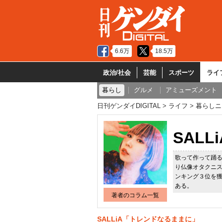
6.6万
18.5万
政治/社会
芸能
スポーツ
ライ
暮らし
グルメ
アミューズメント
日刊ゲンダイDIGITAL
ライフ
暮らしニ
SALLi
歌って作って踊る
り仏像オタクニ
ンキング３位を
ある。
著者のコラム一覧
SALLiA「トレンドなるままに」