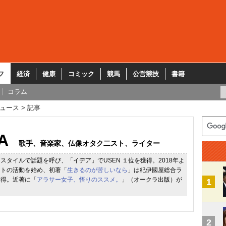
フ
経済
健康
コミック
競馬
公営競技
書籍
コラム
ュース
記事
A
歌手、音楽家、仏像オタク二スト、ライター
スタイルで話題を呼び、「イデア」でUSEN １位を獲得。2018年よ
ストの活動を始め、初著「
生きるのが苦しいなら
」は紀伊國屋総合ラ
獲得。近著に「
アラサー女子、悟りのススメ。
」（オークラ出版）が
1
2