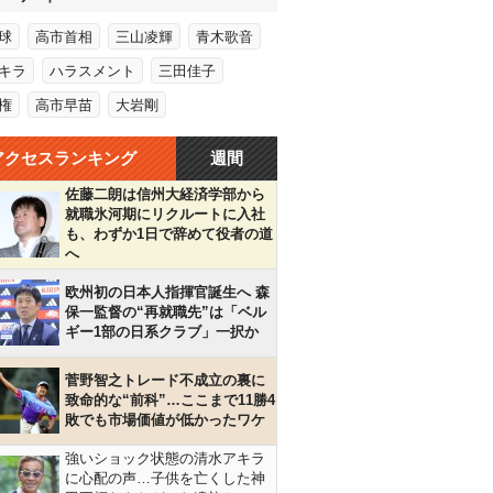
球
高市首相
三山凌輝
青木歌音
キラ
ハラスメント
三田佳子
権
高市早苗
大岩剛
アクセスランキング
週間
佐藤二朗は信州大経済学部から
就職氷河期にリクルートに入社
も、わずか1日で辞めて役者の道
へ
欧州初の日本人指揮官誕生へ 森
保一監督の“再就職先”は「ベル
ギー1部の日系クラブ」一択か
菅野智之トレード不成立の裏に
致命的な“前科”…ここまで11勝4
敗でも市場価値が低かったワケ
強いショック状態の清水アキラ
に心配の声…子供を亡くした神