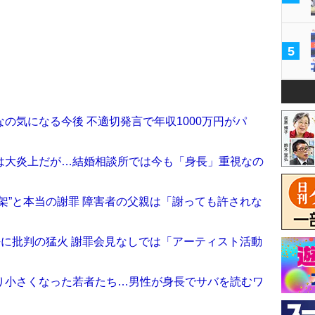
5
の気になる今後 不適切発言で年収1000万円がパ
言は大炎上だが…結婚相談所では今も「身長」重視なの
架”と本当の謝罪 障害者の父親は「謝っても許されな
去に批判の猛火 謝罪会見なしでは「アーティスト活動
より小さくなった若者たち…男性が身長でサバを読むワ