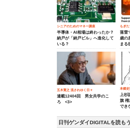
シニアのためのマネー講座
もぎた
半導体・AI相場は終わったか？
落雷
納戸が「納戸ビル」へ進化して
歳の
いる？
まる
本郷史
五木寛之 流されゆく日々
上杉
連載12404回 男女共学のこ
旗 
ろ <3>
でき
日刊ゲンダイDIGITALを読も