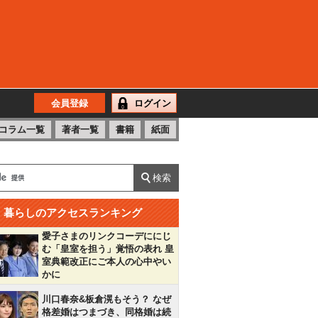
会員登録
ログイン
コラム一覧
著者一覧
書籍
紙面
暮らしのアクセスランキング
愛子さまのリンクコーデににじ
む「皇室を担う」覚悟の表れ 皇
室典範改正にご本人の心中やい
かに
川口春奈&板倉滉もそう？ なぜ
格差婚はつまづき、同格婚は続