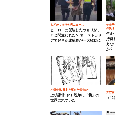
もぎたて海外仰天ニュース
年金不
の懊悩
ヒーローに仮装したつもりがテ
年金
ロと間違われた？ オーストラリ
持費
アで起きた逮捕劇が一大騒動に
えな
か？
本郷史観 日本を変えた傑物たち
大竹聡
上杉謙信（5）晩年に「義」の
（4
世界に気づいた