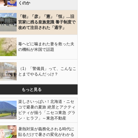
くのか
「朝」「彦」「憲」「恒」…旧
宮家に残る皇族意識 養子制度で
改めて注目された「通字」
毒ヘビに噛まれた妻を救った夫
の機転が米国で話題
（1）「警備員」って、こんなこ
とまでやるんだっけ？
もっと見る
楽しさいっぱい！北海道・ニセ
コで避暑の夏旅 絶景とアクティ
ビティが揃う「ニセコ東急 グラ
ン・ヒラフ」～東急不動産
暑熱対策が義務化される時代に
貼るだけで暑さの変化がわかる