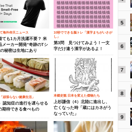
5
て海外仰天ニュース
10秒でできる脳トレ「漢字まちがいさが
し」
着ても1カ月洗濯不要？ 米
第3問 見つけてみよう！一文
品メーカー開発“奇跡のTシ
6
字だけ違う漢字があるよ！
”の秘密は生地にあり
7
8
本郷史観 日本を変えた傑物たち
「頑張らない健康生活」
上杉謙信（4）北陸に進出し、
5）認知症の進行を遅らせる
亡くなった時「蔵にはカネがう
の期待できる食べもの
なっていた」
9