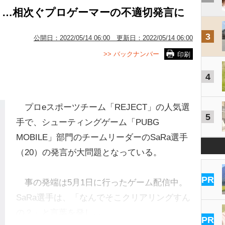
と…相次ぐプロゲーマーの不適切発言に
3
公開日：
2022/05/14 06:00
更新日：
2022/05/14 06:00
>> バックナンバー
印刷
4
プロeスポーツチーム「REJECT」の人気選
5
手で、シューティングゲーム「PUBG
MOBILE」部門のチームリーダーのSaRa選手
（20）の発言が大問題となっている。
PR
事の発端は5月1日に行ったゲーム配信中。
SaRa選手は、「なんでそこクリアリングすん
の？」と言葉を発し…
PR