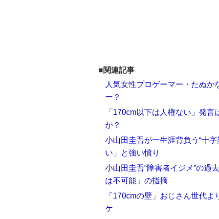
■関連記事
人気女性プロゲーマー・たぬかな
ー？
「170cm以下は人権ない」発
か？
小山田圭吾が一生涯背負う“十字
い」と強い憤り
小山田圭吾“障害者イジメ”の過
は不可能」の指摘
「170cmの壁」おじさん世代
ケ