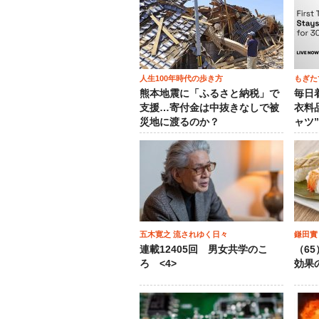
人生100年時代の歩き方
もぎた
熊本地震に「ふるさと納税」で
毎日
支援…寄付金は中抜きなしで被
衣料
災地に渡るのか？
ャツ
五木寛之 流されゆく日々
鎌田實
連載12405回 男女共学のこ
（6
ろ <4>
効果