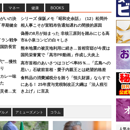
マネー
健康
BOOKS
まがいの決
シリーズ 保阪メモ「昭和史余話」（12）松岡外
「早期健全
相人事こそが宣戦布告通知遅れの間接的原因
偽善の8月が始まった 非核三原則を踏みにじる高
イラン戦争
市&小泉コンビの白々しさ
国防長官
熊本地震の被災地利用に続き…首相官邸が今度は
国民栄誉賞で「高市PR動画」作成し大炎上
穴”…慢性
高市首相のあいさつはコピペ率85％…「広島への
り
思い」石破前首相・愛子内親王とは絶望的格差
カレー味
食料品の消費減税分を賄う「恒久財源」ならすで
た
にある！ 25年度与党税制改正大綱は「法人税引
災者…支
き上げ」に言及
グルメ
アミューズメント
コラム
人気