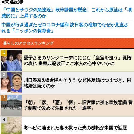
■関連記事
「中国とサウジの急接近」欧米諸国が懸念、これから原油は「壊
滅的に」上昇するのか
中国が行き過ぎたゼロコロナ緩和 訪日客の増加でなぜか見直さ
れる「ニッポンの保存食」
暮らしのアクセスランキング
1
愛子さまのリンクコーデににじむ「皇室を担う」覚悟
の表れ 皇室典範改正にご本人の心中やいかに
2
川口春奈&板倉滉もそう？ なぜ格差婚はつまづき、同
格婚は続くのか
3
「朝」「彦」「憲」「恒」…旧宮家に残る皇族意識 養
子制度で改めて注目された「通字」
4
毒ヘビに噛まれた妻を救った夫の機転が米国で話題