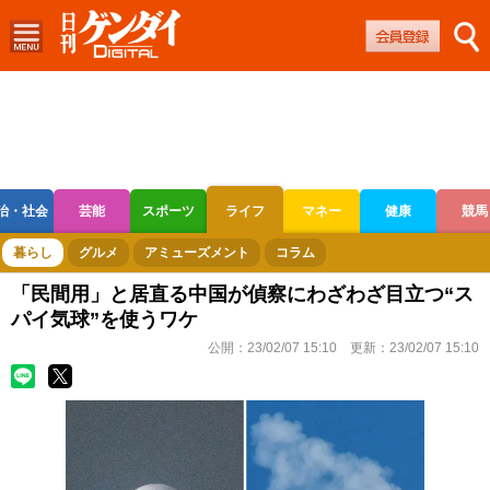
治・社会
芸能
スポーツ
ライフ
マネー
健康
競馬
ボートレース
競輪
オートレース
暮らし
グルメ
アミューズメント
コラム
「民間用」と居直る中国が偵察にわざわざ目立つ“ス
パイ気球”を使うワケ
公開：
23/02/07 15:10
更新：
23/02/07 15:10