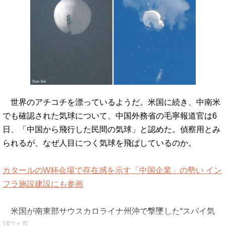
世界のアチコチを漂っているようだ。米国に続き、中南米
でも確認された気球について、中国外務省の毛寧報道官は6
日、「中国から飛行した民間の気球」と認めた。偵察用とみ
られるが、なぜ人目につく気球を飛ばしているのか。
カタールのW杯会場で存在感を示す「中国企業」の勢い イン
フラ施設建設にも参画
米国が南東部サウスカロライナ州沖で撃墜した“スパイ気
球”は直…