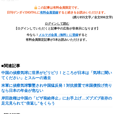
この記事は有料会員限定です。
日刊ゲンダイDIGITALに
有料会員登録
すると続きをお読みいただけます。
(残り855文字／全文996文字)
ログインして読む
【ログインしていただくと記事中の広告が非表示になります】
今なら！
メルマガ会員（無料）に登録
すると
有料会員限定記事が3本お読みいただけます。
■関連記事
中国の偵察気球に世界がピリピリ！ところが日本は「気球に聞い
てください」とスルーの過去
米軍に偵察気球撃墜され中国猛反発！対抗措置で米国債投げ売り
なら日本の年金が危ない
岸田政権は中国の「ビザ発給停止」にお手上げ…ズブズブ依存の
足元見られて“倍返し”をくらう