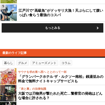
5
江戸川で“高級魚”がドッサリ大漁！天ぷらにして腹い
っぱい食らう最強のコスパ
もっとみる
最新のライフ記事
暮らし
グルメ
アミューズメント
コラム
サウナを求め東へ西へ ととのって一杯
「グランパークホテル ザ・ルクソー南柏」銭湯並みの
料金で無料ナイトキャップサービスも
「表と裏」の法律知識
大阪では刃物男が撃たれた死亡…警察官の発砲はどん
な場合に許される？