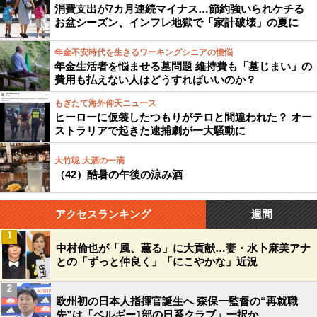
消費支出が7カ月連続マイナス…節約強いられケチる
お盆シーズン、インフレ地獄で「家計破壊」の夏に
年金不安時代を生きるワーキングシニアの懊悩
年金生活者を悩ませる墓問題 維持費も「墓じまい」の
費用も払えない人はどうすればいいのか？
もぎたて海外仰天ニュース
ヒーローに仮装したつもりがテロと間違われた？ オー
ストラリアで起きた逮捕劇が一大騒動に
大竹聡 大酒の一滴
（42）酷暑の午後の涼み酒
アクセスランキング
週間
1
中村倫也が「風、薫る」に大貢献…妻・水卜麻美アナ
との「ずっと仲良く」「にこやかな」近況
2
欧州初の日本人指揮官誕生へ 森保一監督の“再就職
先”は「ベルギー1部の日系クラブ」一択か