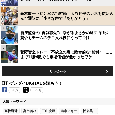
3
萩本欽一〈34〉私の“運”論 大谷翔平のカネを使い込
んだ通訳に「小さな声で『ありがとう』」
4
新庄監督の“再就職先”に挙がるまさかの球団 采配に
賛否もチームのテコ入れ役にうってつけ
5
菅野智之トレード不成立の裏に致命的な“前科”…ここ
まで11勝4敗でも市場価値が低かったワケ
もっとみる
日刊ゲンダイDIGITALを読もう！
6.6万
18.5万
人気キーワード
高校野球
高市首相
三山凌輝
清水アキラ
板東英二