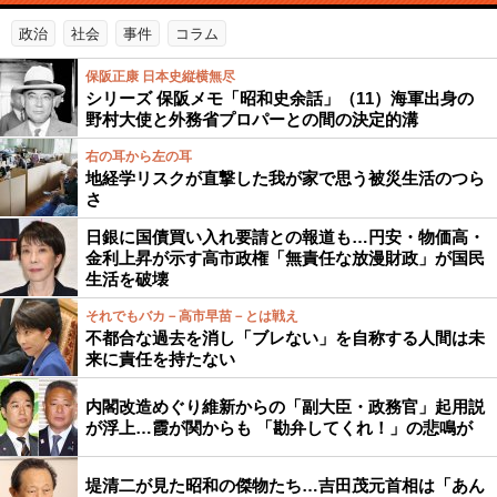
政治
社会
事件
コラム
保阪正康 日本史縦横無尽
シリーズ 保阪メモ「昭和史余話」（11）海軍出身の
野村大使と外務省プロパーとの間の決定的溝
右の耳から左の耳
地経学リスクが直撃した我が家で思う被災生活のつら
さ
日銀に国債買い入れ要請との報道も…円安・物価高・
金利上昇が示す高市政権「無責任な放漫財政」が国民
生活を破壊
それでもバカ－高市早苗－とは戦え
不都合な過去を消し「ブレない」を自称する人間は未
来に責任を持たない
内閣改造めぐり維新からの「副大臣・政務官」起用説
が浮上…霞が関からも 「勘弁してくれ！」の悲鳴が
堤清二が見た昭和の傑物たち…吉田茂元首相は「あん