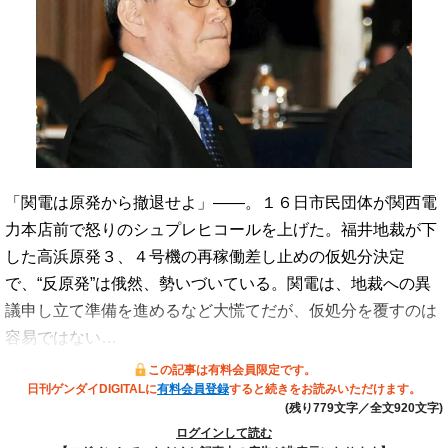
「関電は原発から撤退せよ」――。１６日市民団体が関西電
力本店前で怒りのシュプレヒコールを上げた。福井地裁が下
した高浜原発３、４号機の再稼働差し止めの仮処分決定
で、“反原発”は俄然、勢いづいている。関電は、地裁への異
議申し立て準備を進めるなど大慌てだが、仮処分を覆すのは
容易ではない…
この記事は有料会員限定です。
日刊ゲンダイDIGITALに
有料会員登録
すると続きをお読みいただけます。
(残り779文字／全文920文字)
ログインして読む