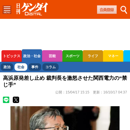
トピックス
政治・社会
芸能
スポーツ
ライフ
マネー
ボートレース
競輪
オートレース
政治
社会
事件
コラム
高浜原発差し止め 裁判長を激怒させた関西電力の“禁
じ手”
公開：
15/04/17 15:15
更新：
16/10/17 04:37