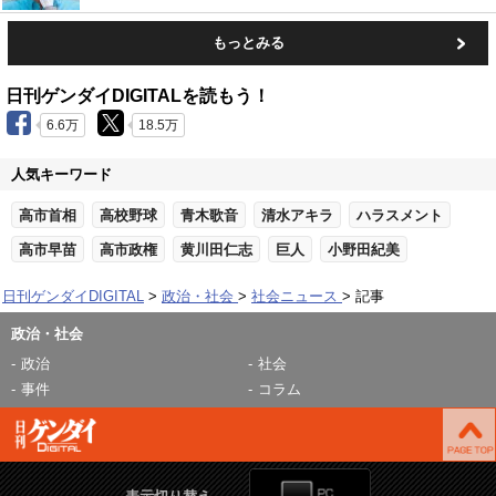
もっとみる
日刊ゲンダイDIGITALを読もう！
6.6万
18.5万
人気キーワード
高市首相
高校野球
青木歌音
清水アキラ
ハラスメント
高市早苗
高市政権
黄川田仁志
巨人
小野田紀美
日刊ゲンダイDIGITAL
政治・社会
社会ニュース
記事
政治・社会
政治
社会
事件
コラム