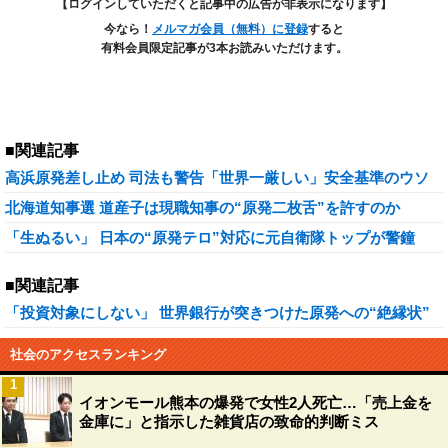
【ログインしていただくと記事中の広告が非表示になります】
今なら！
メルマガ会員（無料）に登録
すると
有料会員限定記事が3本お読みいただけます。
■関連記事
高浜原発差し止め 司法も警告「世界一厳しい」安全基準のウソ
北海道知事選 道産子は現職知事の“原発二枚舌”を許すのか
「生ぬるい」 日本の“原発テロ”対応に元自衛隊トップが警鐘
■関連記事
「投資対象にしない」 世界銀行が突きつけた原発への“絶縁状”
社会のアクセスランキング
1
イオンモール熊本の爆発で女性2人死亡…「売上金を
金庫に」と指示した雑貨店の致命的判断ミス