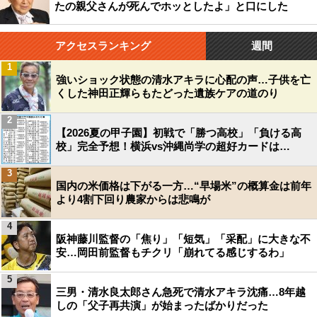
たの親父さんが死んでホッとしたよ」と口にした
アクセスランキング
週間
1
強いショック状態の清水アキラに心配の声…子供を亡
くした神田正輝らもたどった遺族ケアの道のり
2
【2026夏の甲子園】初戦で「勝つ高校」「負ける高
校」完全予想！横浜vs沖縄尚学の超好カードは…
3
国内の米価格は下がる一方…“早場米”の概算金は前年
より4割下回り農家からは悲鳴が
4
阪神藤川監督の「焦り」「短気」「采配」に大きな不
安…岡田前監督もチクリ「崩れてる感じするわ」
5
三男・清水良太郎さん急死で清水アキラ沈痛…8年越
しの「父子再共演」が始まったばかりだった