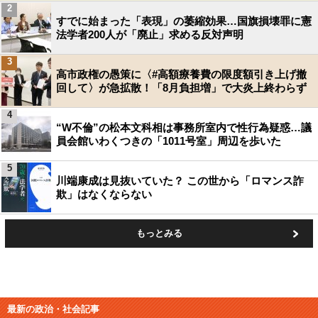
2
すでに始まった「表現」の萎縮効果…国旗損壊罪に憲
法学者200人が「廃止」求める反対声明
3
高市政権の愚策に〈#高額療養費の限度額引き上げ撤
回して〉が急拡散！「8月負担増」で大炎上終わらず
4
“W不倫”の松本文科相は事務所室内で性行為疑惑…議
員会館いわくつきの「1011号室」周辺を歩いた
5
川端康成は見抜いていた？ この世から「ロマンス詐
欺」はなくならない
もっとみる
最新の政治・社会記事