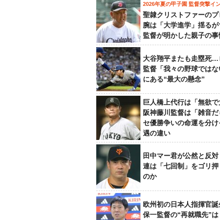
2026年夏の甲子園 監督突撃イ
聖隷クリストファーのプ
腕は「大学進学」揺るが
監督が明かした親子の事
大谷翔平またも走塁死…
監督「我々の野球ではな
にある“最大の懸念”
巨人橋上代行は「無欲で
阪神藤川監督は「雑音だ
セ優勝争いの命運を分け
遇の違い
田中マー君が公然と反対
連は「七回制」をゴリ押
のか
欧州初の日本人指揮官誕
保一監督の“再就職先”