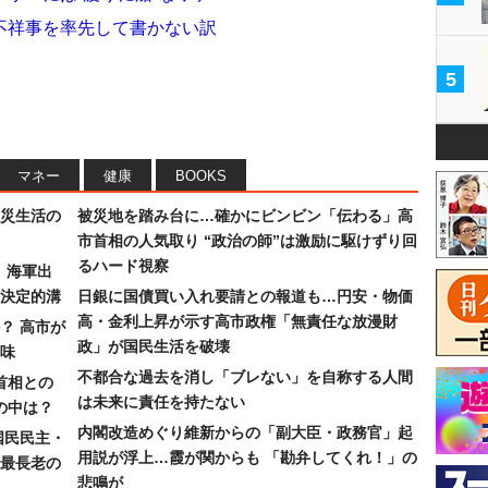
不祥事を率先して書かない訳
5
マネー
健康
BOOKS
災生活の
被災地を踏み台に…確かにビンビン「伝わる」高
市首相の人気取り “政治の師”は激励に駆けずり回
るハード視察
）海軍出
決定的溝
日銀に国債買い入れ要請との報道も…円安・物価
高・金利上昇が示す高市政権「無責任な放漫財
？ 高市が
政」が国民生活を破壊
味
不都合な過去を消し「ブレない」を自称する人間
首相との
は未来に責任を持たない
の中は？
内閣改造めぐり維新からの「副大臣・政務官」起
国民民主・
用説が浮上…霞が関からも 「勘弁してくれ！」の
最長老の
悲鳴が