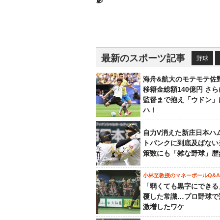
影
最新のスポーツ記事
野球
海舟&航大のモテモテ佐
移籍金総額140億円 さ
監督まで抱え「ウドン」
ハ！
自力V消えた新庄日本ハ
トバンクに到底及ばない
策数にも「雑な野球」歴
小林至教授のマネーボールQ&A
「弱くても黒字にできる
覆した常識…プロ野球で
激増したワケ