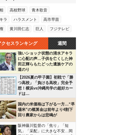
相
高校野球
青木歌音
キラ
ハラスメント
高市早苗
権
黄川田仁志
巨人
フジテレビ
アクセスランキング
週間
強いショック状態の清水アキラ
に心配の声…子供を亡くした神
田正輝らもたどった遺族ケアの
道のり
【2026夏の甲子園】初戦で「勝
つ高校」「負ける高校」完全予
想！横浜vs沖縄尚学の超好カー
ドは…
国内の米価格は下がる一方…“早
場米”の概算金は前年より4割下
回り農家からは悲鳴が
阪神藤川監督の「焦り」「短
気」「采配」に大きな不安…岡