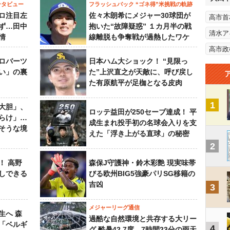
ンタビュー
フラッシュバック “ゴネ得”米挑戦の軌跡
ロ注目左
佐々木朗希にメジャー30球団が
高市首
ず…田中
抱いた“故障疑惑” １カ月半の戦
清水ア
情
線離脱も争奪戦が過熱したワケ
高市政
ロバーツ
日本ハム大ショック！ “見限っ
い」の裏
た”上沢直之が天敵に、呼び戻し
た有原航平が足枷となる皮肉
1
大胆」、
ロッテ益田が250セーブ達成！ 平
らけ」…
成生まれ投手初の名球会入りを支
そうな境
えた「浮き上がる直球」の秘密
2
！ 高野
森保J守護神・鈴木彩艶 現実味帯
しできる
びる欧州BIG5強豪パリSG移籍の
吉凶
3
メジャーリーグ通信
生へ 森
過酷な自然環境と共存する大リー
は「ベルギ
4
グ 酷暑42.7度、7時間23分の雨天