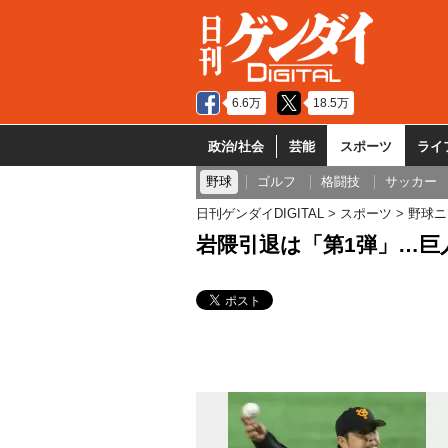
6.6万
18.5万
政治/社会
芸能
スポーツ
ライ
野球
ゴルフ
格闘技
サッカー
日刊ゲンダイDIGITAL
スポーツ
野球ニ
岩隈引退は「第1弾」…