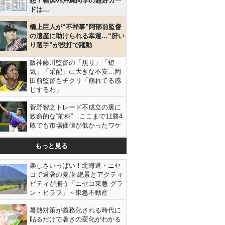
想！横浜vs沖縄尚学の超好カー
ドは…
橋上巨人が“不祥事”阿部前監督
の遺産に助けられる幸運…“肝い
り選手”が投打で躍動
阪神藤川監督の「焦り」「短
気」「采配」に大きな不安…岡
田前監督もチクリ「崩れてる感
じするわ」
菅野智之トレード不成立の裏に
致命的な“前科”…ここまで11勝4
敗でも市場価値が低かったワケ
もっと見る
楽しさいっぱい！北海道・ニセ
コで避暑の夏旅 絶景とアクティ
ビティが揃う「ニセコ東急 グラ
ン・ヒラフ」～東急不動産
暑熱対策が義務化される時代に
貼るだけで暑さの変化がわかる