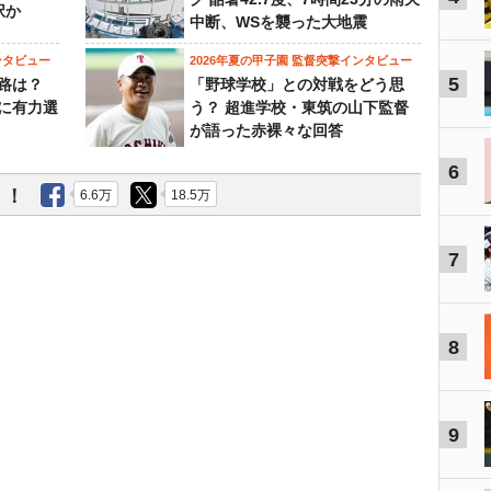
択か
中断、WSを襲った大地震
ンタビュー
2026年夏の甲子園 監督突撃インタビュー
5
路は？
「野球学校」との対戦をどう思
に有力選
う？ 超進学校・東筑の山下監督
が語った赤裸々な回答
6
う！
6.6万
18.5万
7
8
9