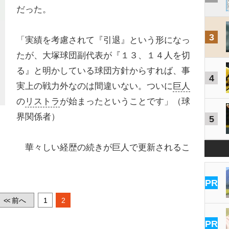
だった。
3
「実績を考慮されて『引退』という形になっ
たが、大塚球団副代表が『１３、１４人を切
る』と明かしている球団方針からすれば、事
4
実上の戦力外なのは間違いない。ついに
巨人
の
リストラ
が始まったということです」（球
界関係者）
5
華々しい経歴の続きが巨人で更新されるこ
。
PR
前へ
1
2
<<
PR