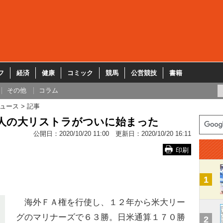
フ
経済
健康
コミック
競馬
公営競技
書籍
その他
コラム
ュース
記事
巨人の大リストラがついに始まった
公開日：
2020/10/20 11:00
更新日：
2020/10/20 16:11
印刷
1
海外ＦＡ権を行使し、１２年から米大リー
グのマリナーズで６３勝。日米通算１７０勝
2