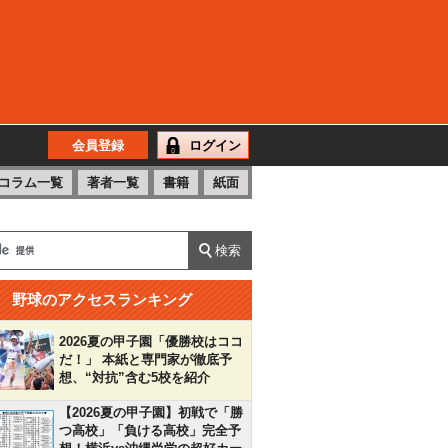
会員登録
ログイン
コラム一覧
著者一覧
書籍
紙面
野球のアクセスランキング
2026夏の甲子園「優勝校はココ
だ！」 本紙と専門家が徹底予
想、“対抗”含む5校を紹介
【2026夏の甲子園】初戦で「勝
つ高校」「負ける高校」完全予