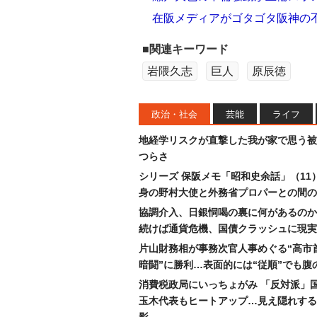
在阪メディアがゴタゴタ阪神の
■関連キーワード
岩隈久志
巨人
原辰徳
政治・社会
芸能
ライフ
地経学リスクが直撃した我が家で思う被
つらさ
シリーズ 保阪メモ「昭和史余話」（11
身の野村大使と外務省プロパーとの間の
協調介入、日銀恫喝の裏に何があるのか
続けば通貨危機、国債クラッシュに現実
片山財務相が事務次官人事めぐる“高市
暗闘”に勝利…表面的には“従順”でも腹
消費税政局にいっちょがみ 「反対派」
玉木代表もヒートアップ…見え隠れする