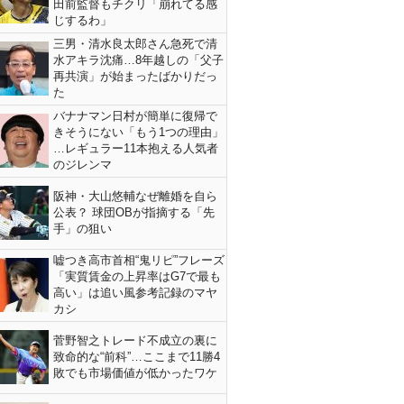
田前監督もチクリ「崩れてる感
じするわ」
三男・清水良太郎さん急死で清
水アキラ沈痛…8年越しの「父子
再共演」が始まったばかりだっ
た
バナナマン日村が簡単に復帰で
きそうにない「もう1つの理由」
…レギュラー11本抱える人気者
のジレンマ
阪神・大山悠輔なぜ離婚を自ら
公表？ 球団OBが指摘する「先
手」の狙い
嘘つき高市首相“鬼リピ”フレーズ
「実質賃金の上昇率はG7で最も
高い」は追い風参考記録のマヤ
カシ
菅野智之トレード不成立の裏に
致命的な“前科”…ここまで11勝4
敗でも市場価値が低かったワケ