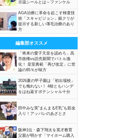
示温シールとは～ファンケル
AGA治療に革命を起こす検査技
術「スキャビジョン」銀クリが
提示する新しい薄毛治療のあり
方
編集部オススメ
「将来の愛子天皇を認めろ」高
市政権vs読売新聞でバトル激
化！ 皇室典範「再び改定」に世
論の85％が味方
2026夏の甲子園は「初出場校」
でも侮れない！ 4校ともハンデ
をはね返すポテンシャル十分
田中みな実“まんまるE乳”も筋金
入り！アッパレのあざとさ
阪神1位・森下翔太を英才教育
父親が明かす「マイホーム購入