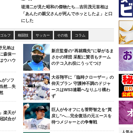
堤清二が見た昭和の傑物たち…吉田茂元首相は
「あんたの親父さんが死んでホッとしたよ」と口
にした
ゴルフ
格闘技
サッカー
その他
コラム
野兄弟は
新庄監督の“再就職先”に挙がるま
らに森保一
さかの球団 采配に賛否もチーム
はウハウ
のテコ入れ役にうってつけ
大谷翔平に「臨時クローザー」の
ムがソフ
仰天プラン 守護神不調のドジャ
当然…失
ースはWS3連覇へなりふり構わ
然
ず
巨人が今オフにも菅野智之を“買
」楽天が
戻し”へ…完全復活の元エースを
冠試合が
待つメジャーとの争奪戦
人気