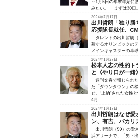
～1月5日の年末年始に
みたい。 まずは30日。
2024年7月17日
出川哲朗「独り勝
応援隊長就任、CM
タレントの出川哲朗（6
幕するオリンピックの
メインキャスターの卓球
2024年1月27日
松本人志の性的ト
と《やり口が一緒
週刊文春で報じられた
た「ダウンタウン」の松
せ、“上納”された女性
4月...
2024年1月17日
出川哲朗はなぜ愛
ン、有吉、バカリ
出川哲朗（59）の愛
浜アリーナで、「男・出