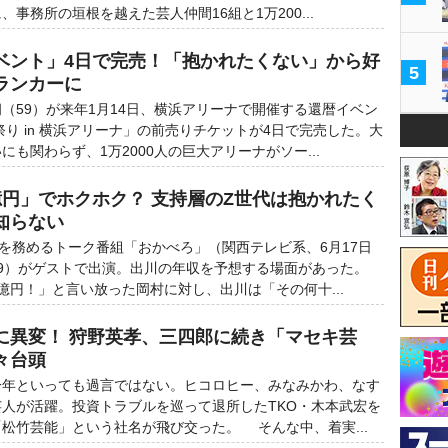
事務所の垣根を越えた芸人仲間16組と1万200...
ベント」4日で完売！「抱かれたくない」から好
5
ランカーに
59）が来年1月14日、横浜アリーナで開催する還暦イベン
祭り in 横浜アリーナ」の前売りチケットが4日で完売した。大
も関わらず、1万2000人の巨大アリーナがソー...
億円」でホクホク？ 支持層のZ世代は抱かれたく
知らない
を務めるトーク番組「おかべろ」（関西テレビ系、6月17日
9）がゲストで出演。出川の年収を予想する場面があった。
億円！」と言い放った岡村に対し、出川は「その何十...
に異変！ 狩野英孝、三四郎に続き「マセキ芸
々台頭
年といっても過言ではない。ヒコロヒー、みなみかわ、なす
人が活躍。投資トラブルを巡って退所したTKO・木本武宏を
松竹芸能」という社名が飛び交った。 そんな中、着実...