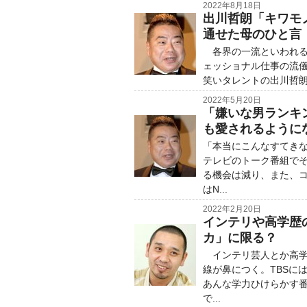
2022年8月18日
出川哲朗「キワモ
通せた母のひと言
各界の一流といわれる
ェッショナル仕事の流儀
笑いタレントの出川哲朗
2022年5月20日
「嫌いな男ランキ
も愛されるように
「本当にこんなすてきな
テレビのトーク番組で
る機会は減り、また、
はN...
2022年2月20日
インテリや高学歴
カ」に限る？
インテリ芸人とか高学
線が鼻につく。TBSに
あんな学力ひけらかす番
で...