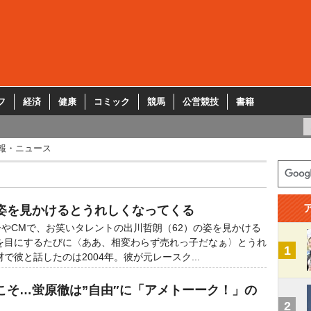
フ
経済
健康
コミック
競馬
公営競技
書籍
報・ニュース
姿を見かけるとうれしくなってくる
やCMで、お笑いタレントの出川哲朗（62）の姿を見かける
を目にするたびに〈ああ、相変わらず売れっ子だなぁ〉とうれ
1
彼と話したのは2004年。彼が元レースク...
こそ…蛍原徹は”自由″に「アメトーーク！」の
2