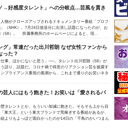
ノ→好感度タレント」への分岐点…芸風を貫き
人物がクローズアップされるドキュメンタリー番組「プロフ
」（NHK）。7月24日放送分に出演し話題になったのが、お
（58）。 所属事務所のホームページによると、現...
ング」常連だった出川哲朗 なぜ女性ファンから
なった？
仕事、ほかにないと思う」──。タレント出川哲朗（58）が
そう語り、話題だ。コロナ禍で得意のリアクション芸を披露す
コンプライアンス重視の風潮から、これまで通りのお笑いネタ
の芸人にはもう飽きた！お笑いは「愛されるバ
歴タレントとか、もういい加減に飽きた。そもそも上から目
は「東大王」という東大ブランドで荒稼ぎする番組があるが、
組よりもよっぽど面白かったのが14日の「千鳥のかいつまん