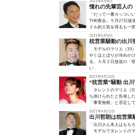
2021年6月6日
憧れの先輩芸人の
「だって一番カッコいい
THE夜会」５月27日
ドル的人気を得るも一気
2021年5月9日
枕営業騒動の出川
モデルのマリエ（33）
やくほとぼりが冷めかけ
る。５月２日放送の「
い...
2021年4月23日
“枕営業”騒動 
タレントのマリエ（33
ち掛けられたと告発した
「事実無根」と否定して
2021年4月21日
出川哲朗は枕営業
「出川さん本人はもち
モデルでタレントのマ