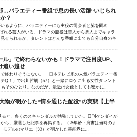
郎…バラエティー番組で息の長い活躍“いじられ
来か？
いるように、バラエティーにも主役の司会者と脇を固め
呼ばれる芸人がいる。ドラマの脇役は善人から悪人までキャラ
を見せられるが、タレントはどんな番組に出ても自分自身のキ
ール」で終わらないかも！ドラマで注目度UP、
け追い越せ
で終わりそうにない。 日本テレビ系の人気バラエティー番
テQ！」で出川哲朗（57）と一緒にロケに出る女性タレント
）もそのひとり。なのだが、最近は女優としても密かに...
 大物が明かした“情を通じた配役”の実態【上半
】
返ると、多くのスキャンダルが勃発していた。日刊ゲンダイが
スから、厳選した記事を再掲する。（※年齢・肩書は当時のま
ルのマリエ（33）が明かした芸能界に...