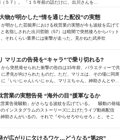
（５７）。 「１５年前の話だけに、出川さんを...
 大物が明かした“情を通じた配役”の実態
）が明かした芸能界における枕営業の実態が今も波紋を広げて
と名指しされた出川哲朗（57）は暗闇で突然後ろからバット
う。それくらい業界には衝撃が走った。見かねた武井壮
 マリエの告発を“キャラ”で乗り切れる?
から突然発せられた衝撃の告白は15年前、バラエティーで共
）に矛先が向けられたものだ。ただ、マリエは、その場に同席
）に「いいじゃんいいじゃん、マリエちゃん、紳助さんとや...
枕営業の実態告発 “海外の目”援軍なるか
営業告発騒動」がさらなる波紋を広げている。 騒動の発端
身のインスタグラムのストーリーズに上げたライブ動画配信
）紳助さんがいるの。それで『やらせろやらせろ』と。そこ
発が広がりに欠けるワケ…どうなる“第2R”