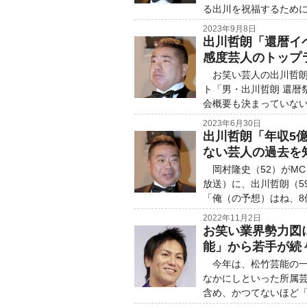
る出川を祝福するために、
2023年9月8日
出川哲朗「還暦イ
感度芸人のトップ
お笑い芸人の出川哲朗（
ト「男・出川哲朗 還暦
会概要も決まっていないに
2023年6月30日
出川哲朗「年収5
ない芸人の過去を
岡村隆史（52）がMC
放送）に、出川哲朗（5
「俺（の予想）はね、8
2022年11月2日
お笑い業界勢力図
能」から若手が続
今年は、松竹芸能の一
なかにしといった所属芸
含め、かつてないほど「