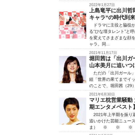
2022年1月27日
上島竜平に出川哲
キャラ”の時代到
ドラマに主役と脇役が
る“ひな壇タレント”と
を変えてさまざまな顔
ャラ。同...
2021年11月17日
堀田茜は「出川ガ
山本美月に追いつ
ただの「出川ガール」
組「世界の果てまでイッ
のことで、堀田茜（29
2021年6月30日
マリエ枕営業騒動
期エンタメベスト
2021年上半期を振り
追いかけた芸能ニュー
ま） ※ ※ ※ モデ