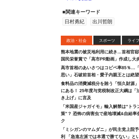
■関連キーワード
日村勇紀
出川哲朗
政治・社会
スポーツ
ライ
熊本地震の被災地利用に続き…首相官邸
国民栄誉賞で「高市PR動画」作成し大
高市首相のあいさつはコピペ率85％…
思い」石破前首相・愛子内親王とは絶望
食料品の消費減税分を賄う「恒久財源」
にある！ 25年度与党税制改正大綱は「
き上げ」に言及
「米国産ジャガイモ」輸入解禁は“トラ
策”？ 恐怖の病害虫で産地壊滅&自給率
ク
「ミシガンのマムダニ」が民主党上院予
利 「急進左派では本選で勝てない」と