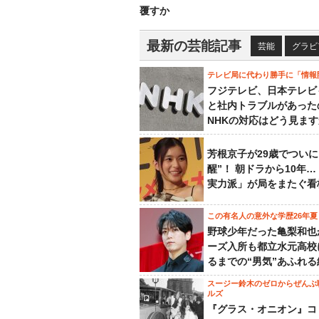
覆すか
最新の芸能記事
芸能
グラビ
テレビ局に代わり勝手に「情報
フジテレビ、日本テレビ
と社内トラブルがあった
NHKの対応はどう見ま
芳根京子が29歳でついに
醒”！ 朝ドラから10年
実力派」が局をまたぐ看
この有名人の意外な学歴26年夏
野球少年だった亀梨和也
ーズ入所も都立水元高校
るまでの“男気”あふれる
スージー鈴木のゼロからぜんぶ
ルズ
『グラス・オニオン』コ