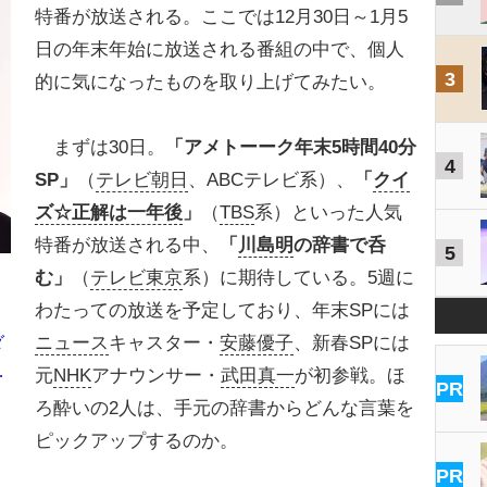
特番が放送される。ここでは12月30日～1月5
日の年末年始に放送される番組の中で、個人
3
的に気になったものを取り上げてみたい。
まずは30日。
「アメトーーク年末5時間40分
4
SP」
（
テレビ朝日
、ABCテレビ系）、
「
クイ
ズ☆正解は一年後
」
（
TBS
系）といった人気
特番が放送される中、
「
川島明
の辞書で呑
5
む」
（
テレビ東京
系）に期待している。5週に
わたっての放送を予定しており、年末SPには
ニュース
キャスター・
安藤優子
、新春SPには
ダ
…
元
NHK
アナウンサー・
武田真一
が初参戦。ほ
PR
ろ酔いの2人は、手元の辞書からどんな言葉を
ピックアップするのか。
PR