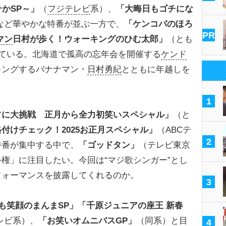
かSP～」
（
フジテレビ
系）、
「大晦日もゴチにな
など華やかな特番が並ぶ一方で、
「ケンコバのほろ
PR
マン
日村が歩く！ウォーキングのひむ太郎」
（とも
している。北海道で孤高の忘年会を開催する
ケンド
キングするバナナマン・
日村勇紀
とともに年越しを
1
フに大挑戦 正月から全力初笑いスペシャル」
（と
付けチェック！2025お正月スペシャル」
（ABCテ
2
特番が集中する中で、
「ゴッドタン」
（テレビ東京
権」に注目したい。今回は“マジ歌シンガー”とし
フォーマンスを披露してくれるのか。
3
も笑顔のまんまSP」「千原ジュニアの座王 新春
レビ系）、
「
お笑い
オムニバスGP」
（同系）と目
4