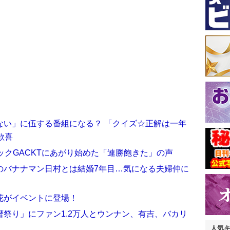
ない」に伍する番組になる？ 「クイズ☆正解は一年
歓喜
ックGACKTにあがり始めた「連勝飽きた」の声
のバナナマン日村とは結婚7年目…気になる夫婦仲に
花がイベントに登場！
祭り」にファン1.2万人とウンナン、有吉、バカリ
人気