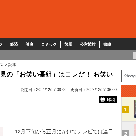
フ
経済
健康
コミック
競馬
公営競技
書籍
ス
記事
5）必見の「お笑い番組」はコレだ！ お笑い
公開日：
2024/12/27 06:00
更新日：
2024/12/27 06:00
印刷
1
12月下旬から正月にかけてテレビでは連日
2