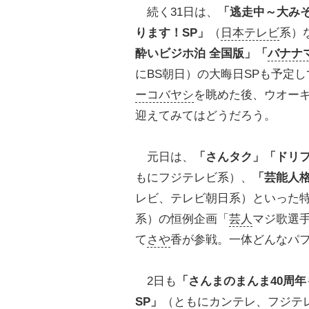
続く31日は、
「逃走中～大みそ
ります！SP」
（
日本テレビ
系）
酔いビジホ泊 全国版」「
バナナ
にBS朝日）の大晦日SPも予定
ーコバヤシ
を眺めた後、ウオー
迎えてみてはどうだろう。
元日は、
「さんタク」「ドリ
もにフジテレビ系）、
「芸能人格
レビ、テレビ朝日系）といった
系）の恒例企画「
芸人
マジ歌選手
て
さや
香が参戦。一体どんなパ
2日も
「さんまのまんま40周年
SP」
（ともにカンテレ、フジテ