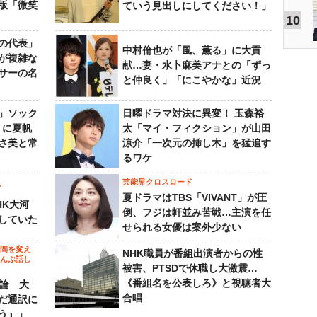
版「微笑
ていう見出しにしてください！」
10
の代表」
中村倫也が「風、薫る」に大貢
が複雑な
献…妻・水卜麻美アナとの「ずっ
サーの名
と仲良く」「にこやかな」近況
」ソック
日曜ドラマ対決に異変！ 玉森裕
』に夏帆
太「マイ・フィクション」が山田
さ美と常
涼介「一次元の挿し木」を猛追す
るワケ
芸能界クロスロード
ビ
夏ドラマはTBS「VIVANT」が圧
HK大河
倒、フジは軒並み苦戦…主演を任
していた
せられる女優は案外少ない
の間を変え
NHK職員が番組出演者からの性
～んぶ話し
被害、PTSDで休職し大激震…
《番組名を公表しろ》と視聴者大
”論 大
合唱
だ通訳に
う』」