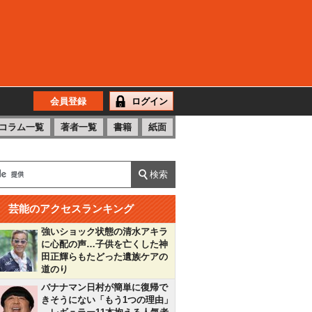
会員登録
ログイン
コラム一覧
著者一覧
書籍
紙面
芸能のアクセスランキング
強いショック状態の清水アキラ
に心配の声…子供を亡くした神
田正輝らもたどった遺族ケアの
道のり
バナナマン日村が簡単に復帰で
きそうにない「もう1つの理由」