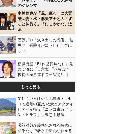
…レギュラー11本抱える人気者
のジレンマ
中村倫也が「風、薫る」に大貢
献…妻・水卜麻美アナとの「ず
っと仲良く」「にこやかな」近
況
石原プロ「炊き出しの流儀」 被
災地一番乗りがエラいわけでは
ない
横浜流星「BL作品興味なし」発
言に滲むプロ意識 「べらぼう」
後初の民放連ドラ主演で注目
もっと見る
楽しさいっぱい！北海道・ニセ
コで避暑の夏旅 絶景とアクティ
ビティが揃う「ニセコ東急 グラ
ン・ヒラフ」～東急不動産
暑熱対策が義務化される時代に
貼るだけで暑さの変化がわかる