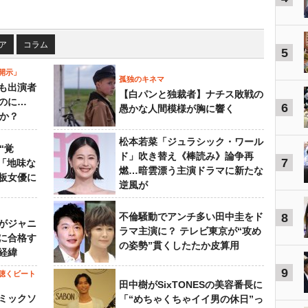
ア
コラム
5
開示」
孤独のキネマ
も出演者
【白パンと独裁者】ナチス敗戦の
のに…
6
愚かな人間模様が胸に響く
すか？
松本若菜「ジュラシック・ワール
“覚
ド」吹き替え《棒読み》論争再
7
…「地味な
燃…暗雲漂う主演ドラマに新たな
板女優に
逆風が
不倫騒動でアンチ多い田中圭をド
8
がジャニ
ラマ主演に？ テレビ東京が“攻め
に合格す
の姿勢”貫くしたたか皮算用
経緯
9
聴くビート
田中樹がSixTONESの美容番長に
ミックソ
「“めちゃくちゃイイ男の休日”っ