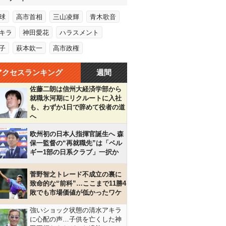
球
高市首相
三山凌輝
青木歌音
キラ
神田愛花
ハラスメント
子
萩本欽一
高市政権
アクセスランキング
週間
佐藤二朗は信州大経済学部から
就職氷河期にリクルートに入社
も、わずか1日で辞めて役者の道
へ
欧州初の日本人指揮官誕生へ 森
保一監督の“再就職先”は「ベル
ギー1部の日系クラブ」一択か
菅野智之トレード不成立の裏に
致命的な“前科”…ここまで11勝4
敗でも市場価値が低かったワケ
強いショック状態の清水アキラ
に心配の声…子供を亡くした神