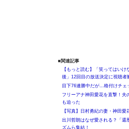
■関連記事
【もっと読む】「笑ってはいけ
後」12回目の放送決定に視聴者
目下76連勝中だが…格付けチェ
フリーアナ神田愛花を直撃！夫
も迫った
【写真】日村勇紀の妻・神田愛
出川哲朗はなぜ愛される？「還暦
ズムら集結！