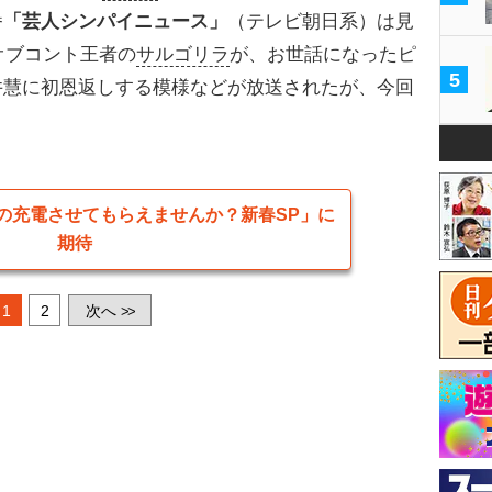
番
「芸人シンパイニュース」
（テレビ朝日系）は見
オブコント王者の
サルゴリラ
が、お世話になったピ
5
井慧に初恩返しする模様などが放送されたが、今回
の充電させてもらえませんか？新春SP」に
期待
1
2
次へ
>>