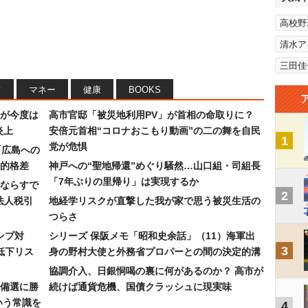
高校野
清水ア
三田佳
フ
マネー
健康
BOOKS
が今度は
高市官邸「被災地利用PV」が首相の命取りに？
炎上
安倍元首相“コロナおこもり動画”の二の舞を自民
1
党が危惧
「広島への
的格差
神戸への“聖地帰還”めぐり騒然…山口組・司組長
「7年ぶりの里帰り」は実現するか
ならすで
2
法人税引
地経学リスクが直撃した我が家で思う被災生活の
つらさ
ンプ対
シリーズ 保阪メモ「昭和史余話」（11）海軍出
3
低下リス
身の野村大使と外務省プロパーとの間の決定的溝
協調介入、日銀恫喝の裏に何があるのか？ 高市が
備選に勝
続けば通貨危機、国債クラッシュに現実味
いう常識を
4