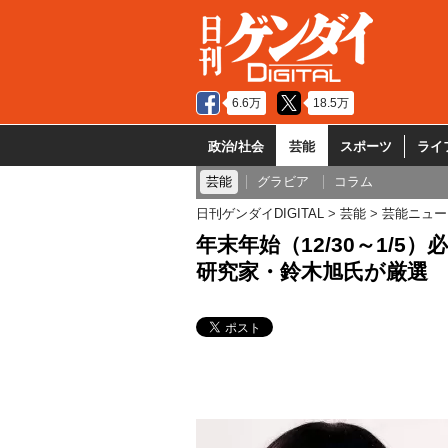
6.6万
18.5万
政治/社会
芸能
スポーツ
ライ
芸能
グラビア
コラム
日刊ゲンダイDIGITAL
芸能
芸能ニュー
年末年始（12/30～1/
研究家・鈴木旭氏が厳選