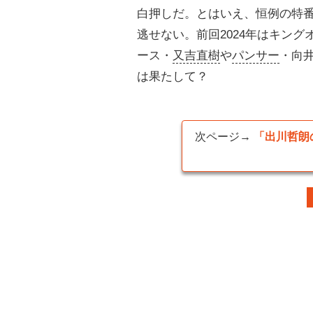
白押しだ。とはいえ、恒例の特
逃せない。前回2024年はキング
ース・
又吉直樹
や
パンサー
・向
は果たして？
次ページ→
「出川哲朗