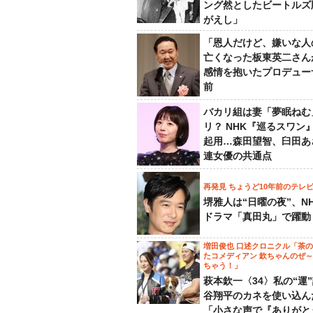
ング然としたビートルズ
がえし」
「恩人だけど、嫌いな人
亡くなった板東英二さん
感情を抱いたプロデュー
前
バカリ組は妻「夢眠ねむ
リ？ NHK『巡るスワン
起用…森田望智、臼田あ
連女優の共通点
再発見 ちょうど10年前のテレ
堺雅人は“日曜の夜”、N
ドラマ「真田丸」で躍動
増田俊也 口述クロニクル「茶
たコメディアン 欽ちゃんのぜ
ちゃう！」
萩本欽一〈34〉私の“運
谷翔平のカネを使い込ん
「小さな声で『ありがと