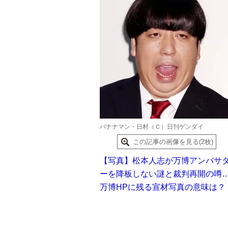
バナナマン・日村（Ｃ）日刊ゲンダイ
この記事の画像を見る(2枚)
【写真】松本人志が万博アンバサ
ーを降板しない謎と裁判再開の噂
万博HPに残る宣材写真の意味は？