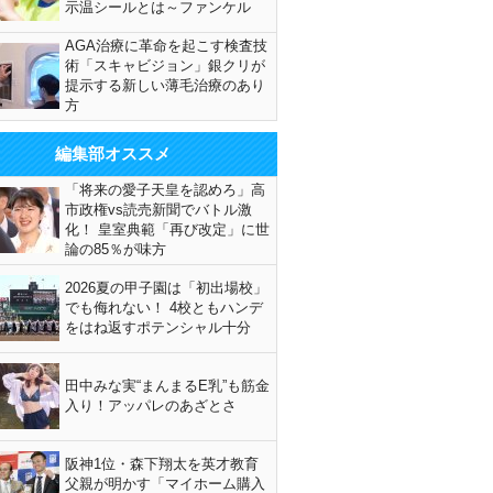
示温シールとは～ファンケル
AGA治療に革命を起こす検査技
術「スキャビジョン」銀クリが
提示する新しい薄毛治療のあり
方
編集部オススメ
「将来の愛子天皇を認めろ」高
市政権vs読売新聞でバトル激
化！ 皇室典範「再び改定」に世
論の85％が味方
2026夏の甲子園は「初出場校」
でも侮れない！ 4校ともハンデ
をはね返すポテンシャル十分
田中みな実“まんまるE乳”も筋金
入り！アッパレのあざとさ
阪神1位・森下翔太を英才教育
父親が明かす「マイホーム購入