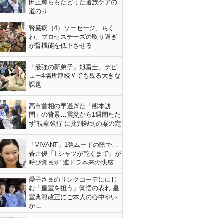
田正輝らもたどった遺族ケアの
道のり
腎臓病（4）ソーセージ、ちく
わ、プロセスチーズの取り過ぎ
が腎機能を低下させる
「最強の新弟子」旭富士、デビ
ュー4場所連続Ｖでも残る大きな
課題
高市首相の早過ぎた「熊本訪
問」の背景…震災から1週間たた
ず“視察強行”に批判殺到の案の定
「VIVANT」1強ムードの陰で…
蒼井優「Tシャツが乾くまで」が
呼び覚ます"連ドラ本来の快感"
愛子さまのリンクコーデににじ
む「皇室を担う」覚悟の表れ 皇
室典範改正にご本人の心中やい
かに