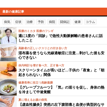
最新の健康記事
病気
症状
治療
予防
病院
闘病記
健康
コラム
医療のミカタ 医療のフシギ
週に1度の「回診」で急性大動脈解離の患者さんに話
したこと
高齢者の正しいクスリとの付き合い方
湿布薬を使うなら光線過敏症に注意…剥がした後も安
心できない
体内時計を壊す食べ方、正す食べ方
スクリーンタイムが長いほど…子供の「夜食」と「朝
起きられない」関係
健康長寿に役立つ高齢薬膳
【グレープフルーツ】「気」の巡りを促し、身体の熱
を冷まして中途覚醒
夏に増えるお腹の病気
【虚血性腸炎】突然の左下腹部痛と血便が典型的なサ