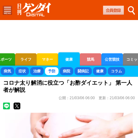
スポーツ
ライフ
マネー
健康
競馬
公営競技
コミッ
ボートレース
競輪
オートレース
病気
症状
治療
予防
病院
闘病記
健康
コラム
コロナ太り解消に役立つ「お酢ダイエット」 第一人
者が解説
公開：
21/03/06 06:00
更新：
21/03/06 06:00