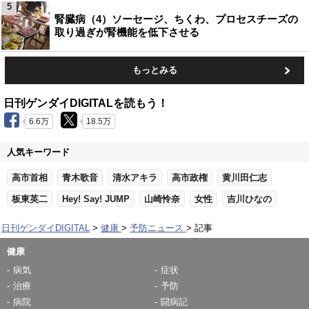
5
腎臓病（4）ソーセージ、ちくわ、プロセスチーズの
取り過ぎが腎機能を低下させる
もっとみる
日刊ゲンダイDIGITALを読もう！
6.6万
18.5万
人気キーワード
高市首相
青木歌音
清水アキラ
高市政権
黄川田仁志
板東英二
Hey! Say! JUMP
山崎怜奈
女性
吉川ひなの
日刊ゲンダイDIGITAL
健康
予防ニュース
記事
健康
病気
症状
治療
予防
病院
闘病記