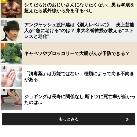
シミだらけのおじいさんになりたくない…男も40歳を
超えたら紫外線から身を守るべし
2
アンジャッシュ渡部建は《別人レベルに》…炎上芸能
人が“急に老ける”のは？ 東大名誉教授が教える“スト
レスと老化”
3
キャベツやブロッコリーで大腸がんが予防できる？
4
「消毒薬」は万能ではない…種類によって向き不向き
がある
5
ジョギングは長寿に関係なし 断トツに死亡率が低かっ
たのは…
もっとみる