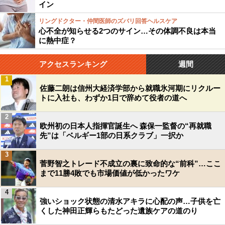
イン
リングドクター・仲間医師のズバリ回答ヘルスケア
心不全が知らせる2つのサイン…その体調不良は本当
に熱中症？
アクセスランキング
週間
1
佐藤二朗は信州大経済学部から就職氷河期にリクルー
トに入社も、わずか1日で辞めて役者の道へ
2
欧州初の日本人指揮官誕生へ 森保一監督の“再就職
先”は「ベルギー1部の日系クラブ」一択か
3
菅野智之トレード不成立の裏に致命的な“前科”…ここ
まで11勝4敗でも市場価値が低かったワケ
4
強いショック状態の清水アキラに心配の声…子供を亡
くした神田正輝らもたどった遺族ケアの道のり