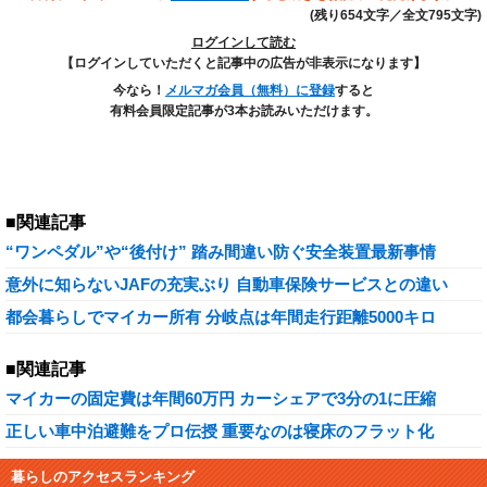
(残り654文字／全文795文字)
ログインして読む
【ログインしていただくと記事中の広告が非表示になります】
今なら！
メルマガ会員（無料）に登録
すると
有料会員限定記事が3本お読みいただけます。
■関連記事
“ワンペダル”や“後付け” 踏み間違い防ぐ安全装置最新事情
意外に知らないJAFの充実ぶり 自動車保険サービスとの違い
都会暮らしでマイカー所有 分岐点は年間走行距離5000キロ
■関連記事
マイカーの固定費は年間60万円 カーシェアで3分の1に圧縮
正しい車中泊避難をプロ伝授 重要なのは寝床のフラット化
暮らしのアクセスランキング