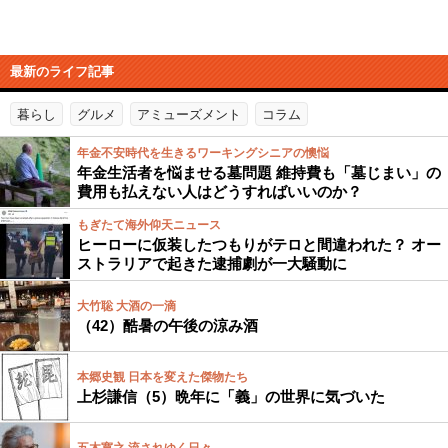
最新のライフ記事
暮らし
グルメ
アミューズメント
コラム
年金不安時代を生きるワーキングシニアの懊悩
年金生活者を悩ませる墓問題 維持費も「墓じまい」の
費用も払えない人はどうすればいいのか？
もぎたて海外仰天ニュース
ヒーローに仮装したつもりがテロと間違われた？ オー
ストラリアで起きた逮捕劇が一大騒動に
大竹聡 大酒の一滴
（42）酷暑の午後の涼み酒
本郷史観 日本を変えた傑物たち
上杉謙信（5）晩年に「義」の世界に気づいた