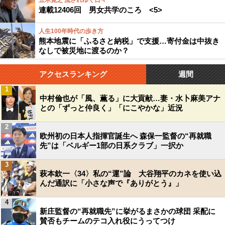
五木寛之 流されゆく日々
連載12406回 男女共学のころ <5>
人生100年時代の歩き方
熊本地震に「ふるさと納税」で支援…寄付金は中抜き
なしで被災地に渡るのか？
アクセスランキング
週間
1
中村倫也が「風、薫る」に大貢献…妻・水卜麻美アナ
との「ずっと仲良く」「にこやかな」近況
2
欧州初の日本人指揮官誕生へ 森保一監督の“再就職
先”は「ベルギー1部の日系クラブ」一択か
3
萩本欽一〈34〉私の“運”論 大谷翔平のカネを使い込
んだ通訳に「小さな声で『ありがとう』」
4
新庄監督の“再就職先”に挙がるまさかの球団 采配に
賛否もチームのテコ入れ役にうってつけ