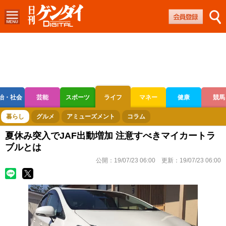
治・社会
芸能
スポーツ
ライフ
マネー
健康
競馬
ボートレース
競輪
オートレース
暮らし
グルメ
アミューズメント
コラム
夏休み突入でJAF出動増加 注意すべきマイカートラ
ブルとは
公開：
19/07/23 06:00
更新：
19/07/23 06:00