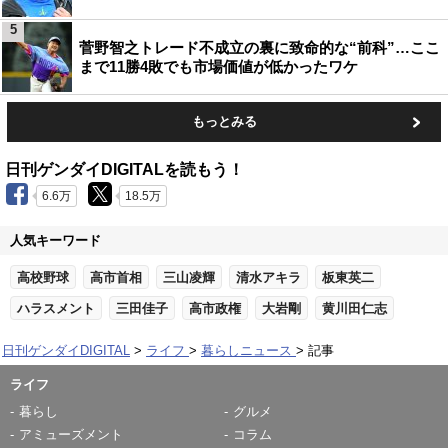
5
菅野智之トレード不成立の裏に致命的な“前科”…ここ
まで11勝4敗でも市場価値が低かったワケ
もっとみる
日刊ゲンダイDIGITALを読もう！
6.6万
18.5万
人気キーワード
高校野球
高市首相
三山凌輝
清水アキラ
板東英二
ハラスメント
三田佳子
高市政権
大岩剛
黄川田仁志
日刊ゲンダイDIGITAL
ライフ
暮らしニュース
記事
ライフ
暮らし
グルメ
アミューズメント
コラム