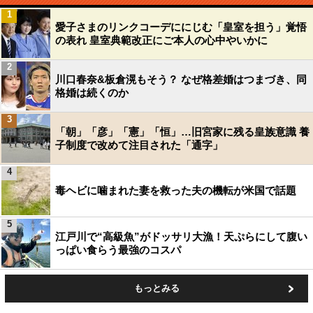
1
愛子さまのリンクコーデににじむ「皇室を担う」覚悟
の表れ 皇室典範改正にご本人の心中やいかに
2
川口春奈&板倉滉もそう？ なぜ格差婚はつまづき、同
格婚は続くのか
3
「朝」「彦」「憲」「恒」…旧宮家に残る皇族意識 養
子制度で改めて注目された「通字」
4
毒ヘビに噛まれた妻を救った夫の機転が米国で話題
5
江戸川で“高級魚”がドッサリ大漁！天ぷらにして腹い
っぱい食らう最強のコスパ
もっとみる