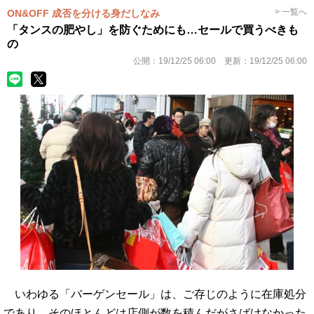
> 一覧へ
ON&OFF 成否を分ける身だしなみ
「タンスの肥やし」を防ぐためにも…セールで買うべきも
の
公開：
19/12/25 06:00
更新：
19/12/25 06:00
いわゆる「バーゲンセール」は、ご存じのように在庫処分
であり、そのほとんどは店側が数を積んだがさばけなかった