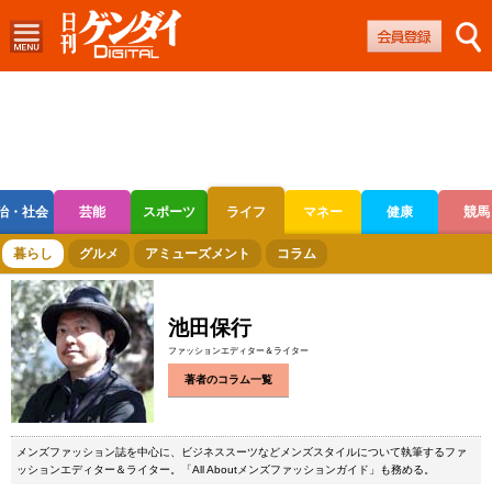
治・社会
芸能
スポーツ
ライフ
マネー
健康
競馬
ボートレース
競輪
オートレース
暮らし
グルメ
アミューズメント
コラム
池田保行
ファッションエディター＆ライター
著者のコラム一覧
メンズファッション誌を中心に、ビジネススーツなどメンズスタイルについて執筆するファ
ッションエディター＆ライター。「All Aboutメンズファッションガイド」も務める。