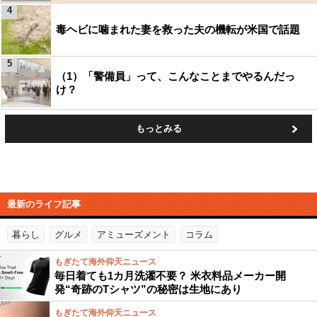
4
毒ヘビに噛まれた妻を救った夫の機転が米国で話題
5
（1）「警備員」って、こんなことまでやるんだっ
け？
もっとみる
最新のライフ記事
暮らし
グルメ
アミューズメント
コラム
もぎたて海外仰天ニュース
毎日着ても1カ月洗濯不要？ 米衣料品メーカー開
発“奇跡のTシャツ”の秘密は生地にあり
もぎたて海外仰天ニュース