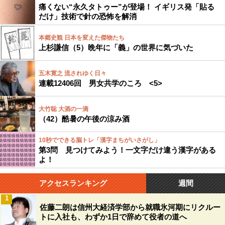
痛くない“永久タトゥー”が登場！ イギリス発「貼る
だけ」技術で針の恐怖を解消
本郷史観 日本を変えた傑物たち
上杉謙信（5）晩年に「義」の世界に気づいた
五木寛之 流されゆく日々
連載12406回 男女共学のころ <5>
大竹聡 大酒の一滴
（42）酷暑の午後の涼み酒
10秒でできる脳トレ「漢字まちがいさがし」
第3問 見つけてみよう！一文字だけ違う漢字がある
よ！
アクセスランキング
週間
1
佐藤二朗は信州大経済学部から就職氷河期にリクルー
トに入社も、わずか1日で辞めて役者の道へ