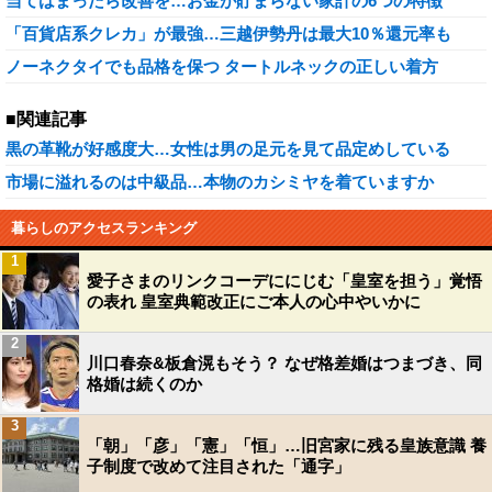
当てはまったら改善を…お金が貯まらない家計の6つの特徴
「百貨店系クレカ」が最強…三越伊勢丹は最大10％還元率も
ノーネクタイでも品格を保つ タートルネックの正しい着方
■関連記事
黒の革靴が好感度大…女性は男の足元を見て品定めしている
市場に溢れるのは中級品…本物のカシミヤを着ていますか
暮らしのアクセスランキング
1
愛子さまのリンクコーデににじむ「皇室を担う」覚悟
の表れ 皇室典範改正にご本人の心中やいかに
2
川口春奈&板倉滉もそう？ なぜ格差婚はつまづき、同
格婚は続くのか
3
「朝」「彦」「憲」「恒」…旧宮家に残る皇族意識 養
子制度で改めて注目された「通字」