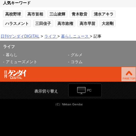
人気キーワード
高校野球
高市首相
三山凌輝
青木歌音
清水アキラ
ハラスメント
三田佳子
高市政権
高市早苗
大岩剛
日刊ゲンダイDIGITAL
ライフ
暮らしニュース
記事
ライフ
暮らし
グルメ
アミューズメント
コラム
表示切り替え
（C）Nikkan Gendai