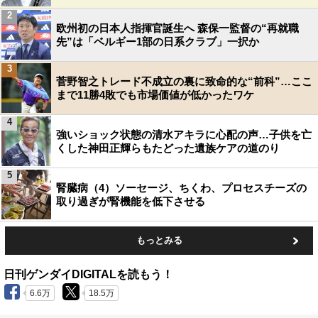
2
欧州初の日本人指揮官誕生へ 森保一監督の“再就職
先”は「ベルギー1部の日系クラブ」一択か
3
菅野智之トレード不成立の裏に致命的な“前科”…ここ
まで11勝4敗でも市場価値が低かったワケ
4
強いショック状態の清水アキラに心配の声…子供を亡
くした神田正輝らもたどった遺族ケアの道のり
5
腎臓病（4）ソーセージ、ちくわ、プロセスチーズの
取り過ぎが腎機能を低下させる
もっとみる
日刊ゲンダイDIGITALを読もう！
6.6万
18.5万