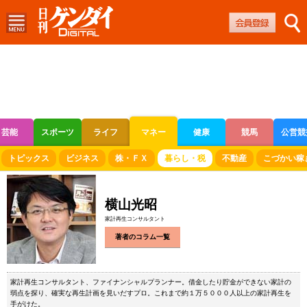
芸能
スポーツ
ライフ
マネー
健康
競馬
公営競
ボートレース
競輪
オートレース
トピックス
ビジネス
株・ＦＸ
暮らし・税
不動産
こづかい稼
横山光昭
家計再生コンサルタント
著者のコラム一覧
家計再生コンサルタント、ファイナンシャルプランナー。借金したり貯金ができない家計の
弱点を探り、確実な再生計画を見いだすプロ。これまで約１万５０００人以上の家計再生を
手がけた。