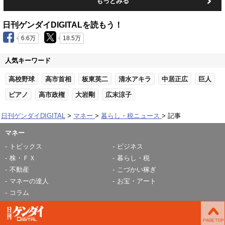
もっとみる
日刊ゲンダイDIGITALを読もう！
6.6万
18.5万
人気キーワード
高校野球
高市首相
板東英二
清水アキラ
中居正広
巨人
ピアノ
高市政権
大岩剛
広末涼子
日刊ゲンダイDIGITAL
マネー
暮らし・税ニュース
記事
マネー
トピックス
ビジネス
株・ＦＸ
暮らし・税
不動産
こづかい稼ぎ
マネーの達人
お宝・アート
コラム