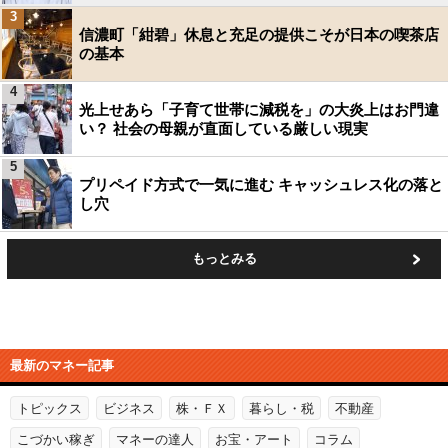
3
信濃町「紺碧」休息と充足の提供こそが日本の喫茶店
の基本
4
光上せあら「子育て世帯に減税を」の大炎上はお門違
い？ 社会の母親が直面している厳しい現実
5
プリペイド方式で一気に進む キャッシュレス化の落と
し穴
もっとみる
最新のマネー記事
トピックス
ビジネス
株・ＦＸ
暮らし・税
不動産
こづかい稼ぎ
マネーの達人
お宝・アート
コラム