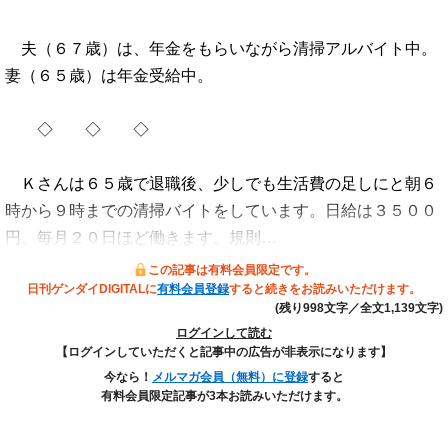
夫（６７歳）は、年金をもらいながら清掃アルバイト中。
妻（６５歳）は年金受給中。
◇ ◇ ◇
Ｋさんは６５歳で退職後、少しでも生活費の足しにと朝６
時から９時までの清掃バイトをしています。日給は３５００
円。毎月２０日ほど働きます。規則…
この記事は有料会員限定です。
日刊ゲンダイDIGITALに
有料会員登録
すると続きをお読みいただけます。
(残り998文字／全文1,139文字)
ログインして読む
【ログインしていただくと記事中の広告が非表示になります】
今なら！
メルマガ会員（無料）に登録
すると
有料会員限定記事が3本お読みいただけます。