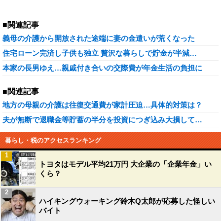
■関連記事
義母の介護から開放された途端に妻の金遣いが荒くなった
住宅ローン完済し子供も独立 贅沢な暮らしで貯金が半減…
本家の長男ゆえ…親戚付き合いの交際費が年金生活の負担に
■関連記事
地方の母親の介護は往復交通費が家計圧迫…具体的対策は？
夫が無断で退職金等貯蓄の半分を投資につぎ込み大損して…
暮らし・税のアクセスランキング
1
トヨタはモデル平均21万円 大企業の「企業年金」い
くら？
2
ハイキングウォーキング鈴木Q太郎が応募した怪しい
バイト