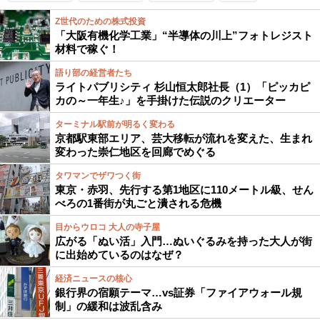
Z世代のための株式投資
「大阪有機化学工業」“半導体の川上”フォトレジスト
材料で稼ぐ！
語り部の経営者たち
ライトパブリシティ 杉山恒太郎社長（1）「ピッカピ
カの～一年生♪」を手掛けた伝説のクリエーター
ターミナル駅前が明るく変わる
京都駅東部エリア、芸大移転が流れを変えた、生まれ
変わった崇仁地区を回廊でめぐる
タワマンでザワつく街
東京・赤羽、先行する第1地区に110メートル級、せん
べろの1番街が丸ごと潰される危機
目からウロコ 大人の寺子屋
広がる「ぬい活」入門…ぬいぐるみを持った大人が街
に出始めているのはなぜ？
経済ニュースの核心
銀行界の宿願テーマ…vs証券「ファイアウォール規
制」の緩和は波乱含み