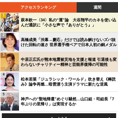
アクセスランキング
週間
1
萩本欽一〈34〉私の“運”論 大谷翔平のカネを使い込
んだ通訳に「小さな声で『ありがとう』」
2
高橋成美「渋幕→慶応」だけでは読み解けないズバ抜
けた回転の速さ 世界選手権ペアで日本人初の銅メダル
3
中居正広氏が熊本地震被災地を支援と報道 引退後も変
わらないチャリティー精神と芸能界復帰の可能性
4
松本若菜「ジュラシック・ワールド」吹き替え《棒読
み》論争再燃…暗雲漂う主演ドラマに新たな逆風
5
神戸への“聖地帰還”めぐり騒然…山口組・司組長「7
年ぶりの里帰り」は実現するか