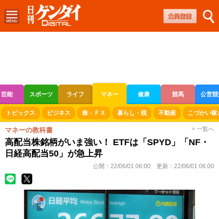
芸能
スポーツ
ライフ
マネー
健康
競馬
公営競
ボートレース
競輪
オートレース
トピックス
ビジネス
株・ＦＸ
暮らし・税
不動産
こづかい稼
> 一覧へ
マネーの教科書
高配当株銘柄がいま強い！ ETFは「SPYD」「NF・
日経高配当50」が急上昇
公開：
22/06/01 06:00
更新：
22/06/01 06:00