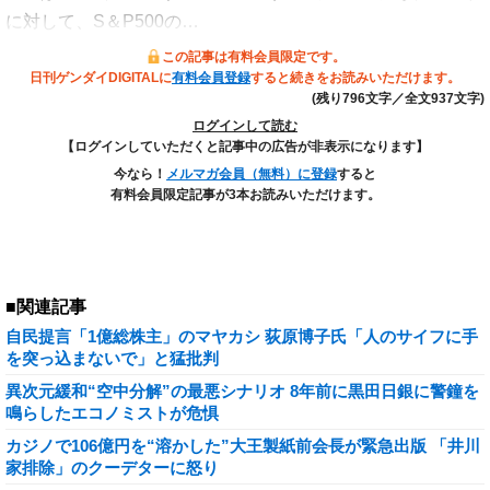
に対して、S＆P500の…
この記事は有料会員限定です。
日刊ゲンダイDIGITALに
有料会員登録
すると続きをお読みいただけます。
(残り796文字／全文937文字)
ログインして読む
【ログインしていただくと記事中の広告が非表示になります】
今なら！
メルマガ会員（無料）に登録
すると
有料会員限定記事が3本お読みいただけます。
■関連記事
自民提言「1億総株主」のマヤカシ 荻原博子氏「人のサイフに手
を突っ込まないで」と猛批判
異次元緩和“空中分解”の最悪シナリオ 8年前に黒田日銀に警鐘を
鳴らしたエコノミストが危惧
カジノで106億円を“溶かした”大王製紙前会長が緊急出版 「井川
家排除」のクーデターに怒り