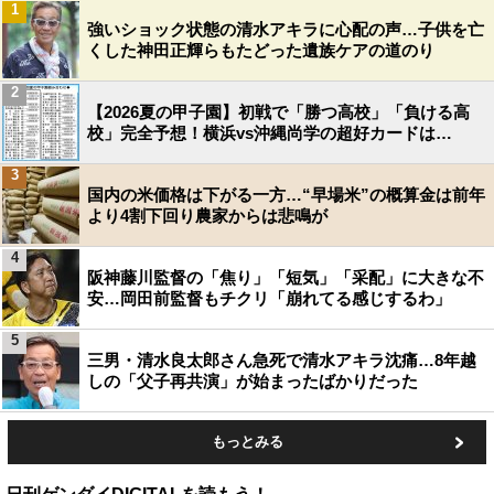
1
強いショック状態の清水アキラに心配の声…子供を亡
くした神田正輝らもたどった遺族ケアの道のり
2
【2026夏の甲子園】初戦で「勝つ高校」「負ける高
校」完全予想！横浜vs沖縄尚学の超好カードは…
3
国内の米価格は下がる一方…“早場米”の概算金は前年
より4割下回り農家からは悲鳴が
4
阪神藤川監督の「焦り」「短気」「采配」に大きな不
安…岡田前監督もチクリ「崩れてる感じするわ」
5
三男・清水良太郎さん急死で清水アキラ沈痛…8年越
しの「父子再共演」が始まったばかりだった
もっとみる