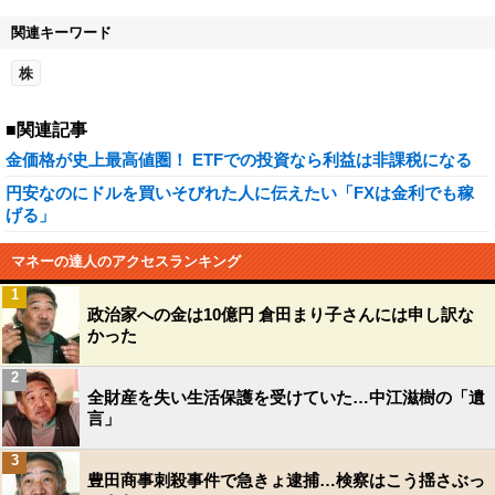
関連キーワード
株
■関連記事
金価格が史上最高値圏！ ETFでの投資なら利益は非課税になる
円安なのにドルを買いそびれた人に伝えたい「FXは金利でも稼
げる」
マネーの達人のアクセスランキング
1
政治家への金は10億円 倉田まり子さんには申し訳な
かった
2
全財産を失い生活保護を受けていた…中江滋樹の「遺
言」
3
豊田商事刺殺事件で急きょ逮捕…検察はこう揺さぶっ