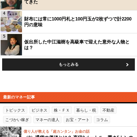
てきた
4
財布には常に1000円札と100円玉が2枚ずつで計2200
円の意味
5
仮出所した中江滋樹を高級車で迎えた意外な人物と
は？
もっとみる
最新のマネー記事
トピックス
ビジネス
株・ＦＸ
暮らし・税
不動産
こづかい稼ぎ
マネーの達人
お宝・アート
コラム
億り人が教える「超カンタン」お金の話