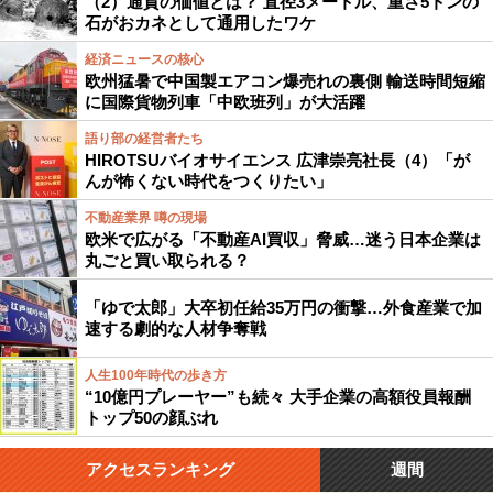
（2）通貨の価値とは？ 直径3メートル、重さ5トンの
石がおカネとして通用したワケ
経済ニュースの核心
欧州猛暑で中国製エアコン爆売れの裏側 輸送時間短縮
に国際貨物列車「中欧班列」が大活躍
語り部の経営者たち
HIROTSUバイオサイエンス 広津崇亮社長（4）「が
んが怖くない時代をつくりたい」
不動産業界 噂の現場
欧米で広がる「不動産AI買収」脅威…迷う日本企業は
丸ごと買い取られる？
「ゆで太郎」大卒初任給35万円の衝撃…外食産業で加
速する劇的な人材争奪戦
人生100年時代の歩き方
“10億円プレーヤー”も続々 大手企業の高額役員報酬
トップ50の顔ぶれ
アクセスランキング
週間