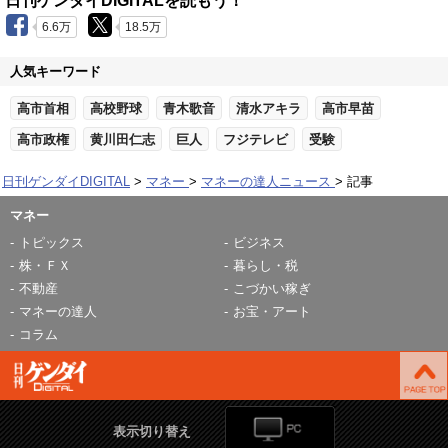
日刊ゲンダイDIGITALを読もう！
6.6万
18.5万
人気キーワード
高市首相
高校野球
青木歌音
清水アキラ
高市早苗
高市政権
黄川田仁志
巨人
フジテレビ
受験
日刊ゲンダイDIGITAL
マネー
マネーの達人ニュース
記事
マネー
トピックス
ビジネス
株・ＦＸ
暮らし・税
不動産
こづかい稼ぎ
マネーの達人
お宝・アート
コラム
表示切り替え