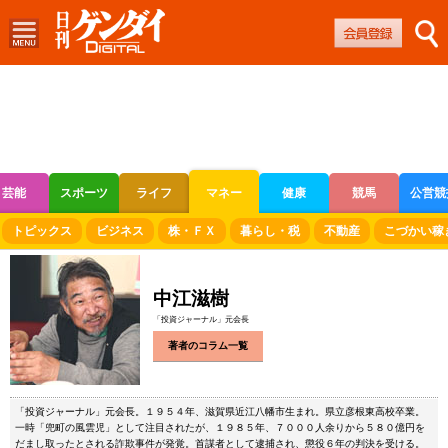
芸能
スポーツ
ライフ
マネー
健康
競馬
公営競
ボートレース
競輪
オートレース
トピックス
ビジネス
株・ＦＸ
暮らし・税
不動産
こづかい稼
中江滋樹
「投資ジャーナル」元会長
著者のコラム一覧
「投資ジャーナル」元会長。１９５４年、滋賀県近江八幡市生まれ。県立彦根東高校卒業。
一時「兜町の風雲児」として注目されたが、１９８５年、７０００人余りから５８０億円を
だまし取ったとされる詐欺事件が発覚。首謀者として逮捕され、懲役６年の判決を受ける。