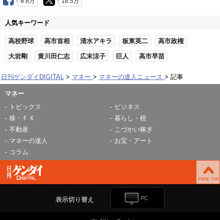
6.6万
18.5万
人気キーワード
高校野球
高市首相
清水アキラ
板東英二
高市政権
大岩剛
黄川田仁志
広末涼子
巨人
高市早苗
日刊ゲンダイDIGITAL
マネー
マネーの達人ニュース
記事
マネー
トピックス
ビジネス
株・ＦＸ
暮らし・税
不動産
こづかい稼ぎ
マネーの達人
お宝・アート
コラム
表示切り替え