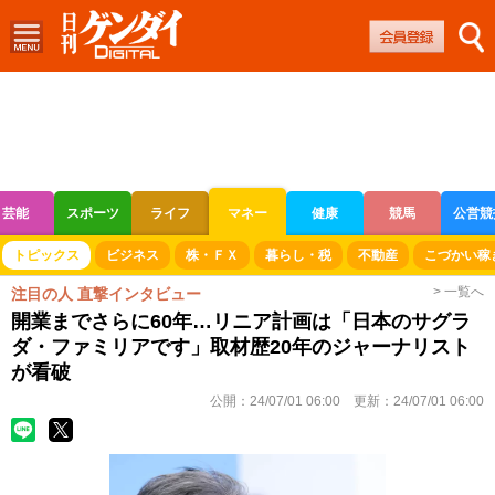
芸能
スポーツ
ライフ
マネー
健康
競馬
公営競
ボートレース
競輪
オートレース
トピックス
ビジネス
株・ＦＸ
暮らし・税
不動産
こづかい稼
> 一覧へ
注目の人 直撃インタビュー
開業までさらに60年…リニア計画は「日本のサグラ
ダ・ファミリアです」取材歴20年のジャーナリスト
が看破
公開：
24/07/01 06:00
更新：
24/07/01 06:00