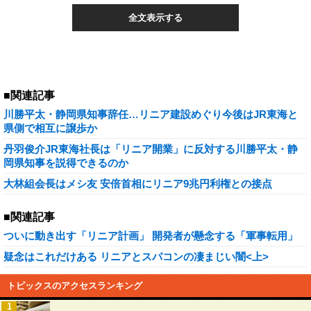
全文表示する
■関連記事
川勝平太・静岡県知事辞任…リニア建設めぐり今後はJR東海と
県側で相互に譲歩か
丹羽俊介JR東海社長は「リニア開業」に反対する川勝平太・静
岡県知事を説得できるのか
大林組会長はメシ友 安倍首相にリニア9兆円利権との接点
■関連記事
ついに動き出す「リニア計画」 開発者が懸念する「軍事転用」
疑念はこれだけある リニアとスパコンの凄まじい闇<上>
トピックスのアクセスランキング
1