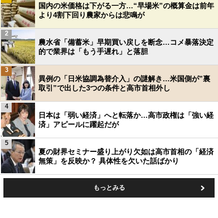
国内の米価格は下がる一方…“早場米”の概算金は前年
より4割下回り農家からは悲鳴が
2
農水省「備蓄米」早期買い戻しを断念…コメ暴落決定
的で業界は「もう手遅れ」と落胆
3
異例の「日米協調為替介入」の謎解き…米国側が”裏
取引”で出した3つの条件と高市首相外し
4
日本は「弱い経済」へと転落か…高市政権は「強い経
済」アピールに躍起だが
5
夏の財界セミナー盛り上がり欠如は高市首相の「経済
無策」を反映か？ 具体性を欠いた話ばかり
もっとみる