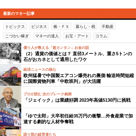
最新のマネー記事
トピックス
ビジネス
株・ＦＸ
暮らし・税
不動産
こづかい稼ぎ
マネーの達人
お宝・アート
コラム
億り人が教える「超カンタン」お金の話
（2）通貨の価値とは？ 直径3メートル、重さ5トンの
石がおカネとして通用したワケ
経済ニュースの核心
欧州猛暑で中国製エアコン爆売れの裏側 輸送時間短縮
に国際貨物列車「中欧班列」が大活躍
プロが読む 次のブレーク銘柄
「ジェイック」は業績好調 2023年高値5130円に挑戦
「ゆで太郎」大卒初任給35万円の衝撃…外食産業で加
速する劇的な人材争奪戦
語り部の経営者たち