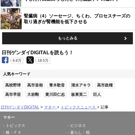
5
腎臓病（4）ソーセージ、ちくわ、プロセスチーズの
取り過ぎが腎機能を低下させる
もっとみる
日刊ゲンダイDIGITALを読もう！
6.6万
18.5万
人気キーワード
高校野球
高市首相
青木歌音
清水アキラ
高市政権
高市早苗
大岩剛
黄川田仁志
板東英二
巨人
日刊ゲンダイDIGITAL
マネー
トピックスニュース
記事
マネー
トピックス
ビジネス
株・ＦＸ
暮らし・税