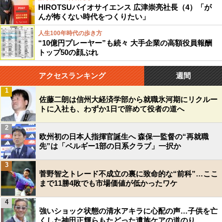
HIROTSUバイオサイエンス 広津崇亮社長（4）「が
んが怖くない時代をつくりたい」
人生100年時代の歩き方
“10億円プレーヤー”も続々 大手企業の高額役員報酬
トップ50の顔ぶれ
アクセスランキング
週間
1
佐藤二朗は信州大経済学部から就職氷河期にリクルー
トに入社も、わずか1日で辞めて役者の道へ
2
欧州初の日本人指揮官誕生へ 森保一監督の“再就職
先”は「ベルギー1部の日系クラブ」一択か
3
菅野智之トレード不成立の裏に致命的な“前科”…ここ
まで11勝4敗でも市場価値が低かったワケ
4
強いショック状態の清水アキラに心配の声…子供を亡
くした神田正輝らもたどった遺族ケアの道のり